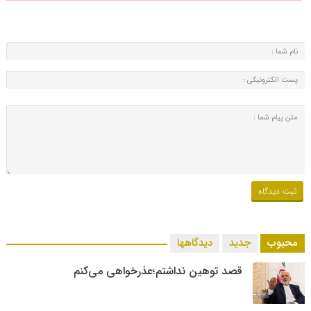
محبوب
جدید
دیدگاهها
قصد توهین نداشتم؛عذرخواهی می‌کنم