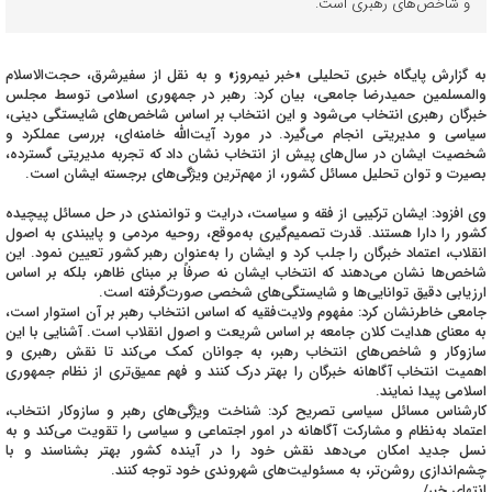
و شاخص‌های رهبری است.
به گزارش پایگاه خبری تحلیلی «خبر نیمروز» و به نقل از سفیرشرق، حجت‌الاسلام
والمسلمین حمیدرضا جامعی، بیان کرد: رهبر در جمهوری اسلامی توسط مجلس
خبرگان رهبری انتخاب می‌شود و این انتخاب بر اساس شاخص‌های شایستگی دینی،
سیاسی و مدیریتی انجام می‌گیرد. در مورد آیت‌الله خامنه‌ای، بررسی عملکرد و
شخصیت ایشان در سال‌های پیش از انتخاب نشان داد که تجربه مدیریتی گسترده،
بصیرت و توان تحلیل مسائل کشور، از مهم‌ترین ویژگی‌های برجسته ایشان است.
وی افزود: ایشان ترکیبی از فقه و سیاست، درایت و توانمندی در حل مسائل پیچیده
کشور را دارا هستند. قدرت تصمیم‌گیری به‌موقع، روحیه مردمی و پایبندی به اصول
انقلاب، اعتماد خبرگان را جلب کرد و ایشان را به‌عنوان رهبر کشور تعیین نمود. این
شاخص‌ها نشان می‌دهند که انتخاب ایشان نه صرفاً بر مبنای ظاهر، بلکه بر اساس
ارزیابی دقیق توانایی‌ها و شایستگی‌های شخصی صورت‌گرفته است.
جامعی خاطرنشان کرد: مفهوم ولایت‌فقیه که اساس انتخاب رهبر بر آن استوار است،
به معنای هدایت کلان جامعه بر اساس شریعت و اصول انقلاب است. آشنایی با این
سازوکار و شاخص‌های انتخاب رهبر، به جوانان کمک می‌کند تا نقش رهبری و
اهمیت انتخاب آگاهانه خبرگان را بهتر درک کنند و فهم عمیق‌تری از نظام جمهوری
اسلامی پیدا نمایند.
کارشناس مسائل سیاسی تصریح کرد: شناخت ویژگی‌های رهبر و سازوکار انتخاب،
اعتماد به‌نظام و مشارکت آگاهانه در امور اجتماعی و سیاسی را تقویت می‌کند و به
نسل جدید امکان می‌دهد نقش خود را در آینده کشور بهتر بشناسند و با
چشم‌اندازی روشن‌تر، به مسئولیت‌های شهروندی خود توجه کنند.
انتهای خبر/