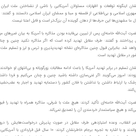
شان اینگونه توقعات و اظهارات مسئولان آمریکایی را ناشی از نشناختن ملت ایران 
هوری اسلامی و بی‌اطلاعی از فلسفه و مبنا و ممشای ایران اسلامی دانستند و گفتند: ب
ل ما مشهدی‌ها این حرف‌ها از دهان گوینده آن بزرگ‌تر است و قابل اعتنا نیست.
رت آیت‌الله خامنه‌ای پس از تبیین بی‌فایده بودن مذاکره با آمریکا به بیان ضررهای مه
 پرداختند و گفتند: طرف مقابل تهدید کرده است که اگر مذاکره نکنید چنین و چنا
اهد شد. بنابراین قبول چنین مذاکره‌ای نشانه تهدیدپذیری و ترس و لرز و تسلیم ملت 
ور در مقابل تهدید است.
شان تسلیم در برابر تهدید آمریکا را باعث ادامه مطالبات زورگویانه و بی‌انتهای او خواندند 
زودند: امروز می‌گویند اگر غنی‌سازی داشته باشید چنین و چنان می‌کنیم و فردا داشت
شک یا ارتباط داشتن یا نداشتن با فلان کشور را دستمایه تهدید و اجبار به عقب‌نشین
‌کنند.
رت آیت‌الله خامنه‌ای تأکید کردند: هیچ ملت با شرفی، مذاکره همراه با تهدید را قبو
ی‌کند و هیچ سیاستمدار خردمندی آن را تصدیق نمی‌کند.
بر انقلاب، وعده امتیازدهی طرف مقابل در صورت پذیرش درخواست‌هایش را درو
خواندند و با اشاره به تجربه برجام خاطرنشان کردند: ۱۰ سال قبل قراردادی با آمریکای