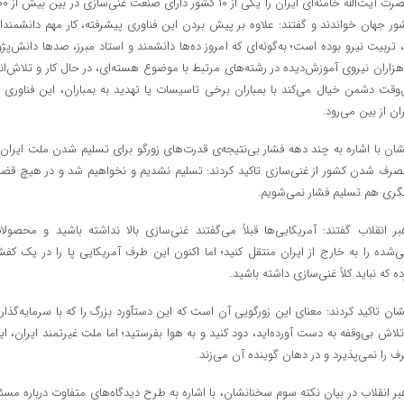
حضرت آیت‌الله خامنه‌ای ایران را یکی از ۰
ور جهان خواندند و گفتند: علاوه بر پیش بردن این فناوری پیشرفته، ‌کار مهم دانشمندا
، ‌تربیت نیرو بوده است؛‌ به‌گونه‌ای که امروز ده‌ها دانشمند و استاد مبرز،‌ صدها دانش‌پژو
هزاران نیروی آموزش‌دیده در رشته‌های مرتبط با موضوع هسته‌ای، در حال کار و تلاش‌اند
‌وقت دشمن خیال می‌کند با بمباران برخی تاسیسات یا تهدید به بمباران، این فناوری د
ران از بین می‌رود.
شان با اشاره به چند دهه فشار بی‌نتیجه‌ی قدرت‌های زورگو برای تسلیم شدن ملت ایران 
صرف شدن کشور از غنی‌سازی تاکید کردند: تسلیم نشدیم و نخواهیم شد و در هیچ قضی
گری هم تسلیم فشار نمی‌شویم.
بر انقلاب گفتند: آمریکایی‌ها قبلاً می‌گفتند غنی‌سازی بالا نداشته باشید و محصولا
ی‌شده را به خارج از ایران منتقل کنید؛‌ اما اکنون این طرف آمریکایی پا را در یک کف
ده که نباید کلاً غنی‌سازی داشته باشید.
شان تاکید کردند: معنای این زورگویی آن است که این دستآورد بزرگ را که با سرمایه‌گذار
تلاش بی‌وقفه به دست آورده‌اید، دود کنید و به هوا بفرستید؛ ‌اما ملت غیرتمند ایران، ای
ف را نمی‌پذیرد و در دهان گوینده آن می‌زند.
بر انقلاب در بیان نکته سوم سخنانشان، با اشاره به طرح دیدگاه‌های متفاوت درباره مسئل