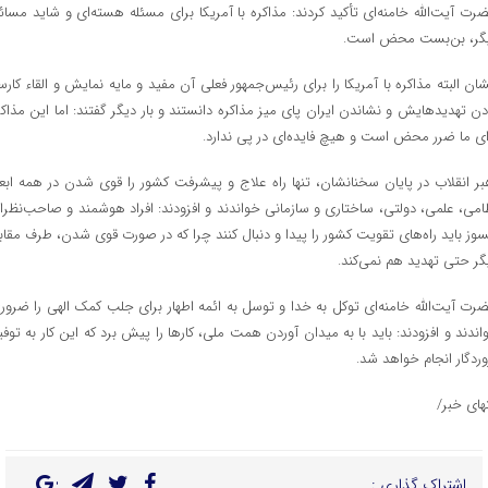
رت آیت‌الله خامنه‌ای تأکید کردند: مذاکره با آمریکا برای مسئله هسته‌ای و شاید مسائ
گر، بن‌بست محض است.
شان البته مذاکره با آمریکا را برای رئیس‌جمهور فعلی آن مفید و مایه نمایش و القاء کارسا
دن تهدیدهایش و نشاندن ایران پای میز مذاکره دانستند و بار دیگر گفتند: اما این مذاکر
ای ما ضرر محض است و هیچ فایده‌ای در پی ندارد.
بر انقلاب در پایان سخنانشان، تنها راه علاج و پیشرفت کشور را قوی شدن در همه ابعا
امی، علمی، دولتی، ساختاری و سازمانی خواندند و افزودند: افراد هوشمند و صاحب‌نظرا
سوز باید راه‌های تقویت کشور را پیدا و دنبال کنند چرا که در صورت قوی شدن، طرف مقاب
گر حتی تهدید هم نمی‌کند.
رت آیت‌الله خامنه‌ای توکل به خدا و توسل به ائمه اطهار برای جلب کمک الهی را ضرور
اندند و افزودند: باید با به میدان آوردن همت ملی، کارها را پیش برد که این کار به توفی
وردگار انجام خواهد شد.
تهای خبر/
اشتراک گذاری :