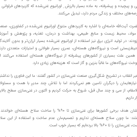
ی و پیچیده و پیشرفته، به ماده بسیار باارزش ِ اورانیومِ‌ غنی‌شده که کاربردهای فراوانی د
صه‌های مختلف و زندگی مردم دارد، ‌تبدیل می‌کنند.
رت آیت‌الله خامنه‌ای با اشاره به کاربردهای متنوع اورانیومِ غنی‌شده در کشاورزی، ‌صنع
مواد،‌ محیط زیست و منابع طبیعی،‌ بهداشت و درمان،‌ تغذیه، و پژوهش و آموز
زودند: در تولید انرژی برق نیز استفاده از اورانیومِ غنی‌شده بسیار ارزان‌تر و بدون آلایندگ
یط‌زیستی است و نیروگاه‌های هسته‌ای، عمری بسیار طولانی و امتیازات متعددی دارند
ه همین علت بسیاری از کشورهای پیشرفته از نیروگاه‌های هسته‌ای استفاده می‌کنند ام
خت نیروگاه‌های ما غالباً بنزین و گاز است که هزینه‌های زیادی دارد.
بر انقلاب در تشریح شکل‌گیری صنعت غنی‌سازی در کشور گفتند: ما این فناوری را نداشتی
نیازهایمان را دیگران تامین هم نمی‌کردند اما با تلاش چند مدیرِ با همت و مسئولا
لامقام، از سی و چند سال قبل،‌ شروع به حرکت کردیم و اکنون در غنی‌سازی سطح بالای
ر داریم.
ایشان هدف برخی کشورها برای غنی‌سازی تا ۹۰% را ساخت سلاح هسته‌ای خواندن
تند: ما چون سلاح هسته‌ای نداریم و تصمیم‌مان عدم ساخت و استفاده از این سلا
نی‌سازی را تا ۶۰% بالا برده‌ایم که بسیار خوب است.