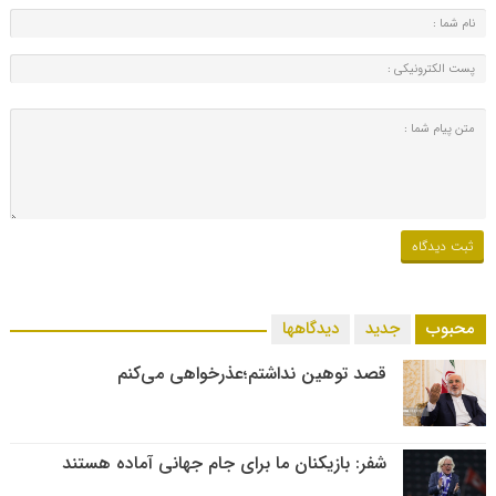
محبوب
جدید
دیدگاهها
قصد توهین نداشتم؛عذرخواهی می‌کنم
شفر: بازیکنان ما برای جام جهانی آماده هستند