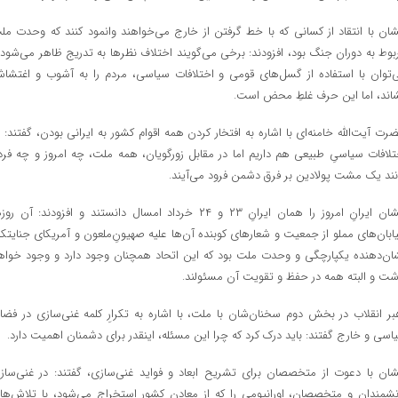
شان با انتقاد از کسانی که با خط گرفتن از خارج می‌خواهند وانمود کنند که وحدت مل
بوط به دوران جنگ بود،‌ افزودند: برخی می‌گویند اختلاف نظرها به تدریج ظاهر می‌شود 
‌توان با استفاده از گسل‌های قومی و اختلافات سیاسی،‌ مردم را به آشوب و اغتشا
اند،‌ اما این حرف غلطِ‌ محض است.
رت آیت‌الله خامنه‌ای با اشاره به افتخار کردن همه اقوام کشور به ایرانی بودن، گفتند: م
تلافات سیاسیِ طبیعی هم داریم اما در مقابل زورگویان،‌ همه ملت، چه امروز و چه فردا،
نند یک مشت پولادین بر فرق دشمن فرود می‌آیند.
ایشان ایرانِ امروز را همان ایرانِ‌ ۲۳ و ۲۴ خرداد امسال دانستند و افزودند: آن رو
ابان‌های مملو از جمعیت و شعارهای کوبنده آن‌ها علیه صهیونِ‌ملعون و آمریکای جنایتکار
شان‌دهنده یکپارچگی و وحدت ملت بود که این اتحاد همچنان وجود دارد و وجود خواه
شت و البته همه در حفظ و تقویت آن مسئولند.
بر انقلاب در بخش دوم سخنان‌شان با ملت،‌ با اشاره به تکرارِ کلمه غنی‌سازی در فضا
اسی و خارج گفتند: باید درک کرد که چرا این مسئله، اینقدر برای دشمنان اهمیت دارد.
شان با دعوت از متخصصان برای تشریح ابعاد و فواید غنی‌سازی، گفتند: در غنی‌ساز
نشمندان و متخصصان، اورانیومی را که از معادن کشور استخراج می‌شود، با تلاش‌ها