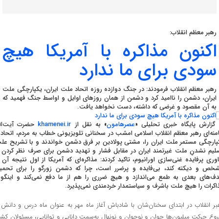
رهبر معظم انقلاب:
اکنون مذاکره با آمریکا هیچ
سودی برای ما ندارد
رهبر معظم انقلاب فرمودند: در جنگ دوازده روزه اتحاد ملت ایران، یکپارچگی ملت
ایران، دشمن را ناامید کرد و دشمن از همان روزهای اوایل و اواسط جنگ فهمید که
به آن مقصود و غرضی که داشته، دست نخواهد یافت.
 گزارش پایگاه خبری تحلیلی «
عصرهامون
» به نقل از
khamenei.ir
حضرت آیت‌الل
منه‌ای رهبر معظم انقلاب اسلامی امشب در سخنانی تلویزیونی خطاب به مردم، اتحاد 
پارچگی مستمر ملت ایران را،‌ مشتی پولادین بر فرق دشمن خواندند و با تشریح علت
لیم نشدنِ ملت غیرتمند ایران در مقابل فشار و تهدید دشمن برای صرف نظر کردن ا
اوری پرفایده غنی‌سازی اورانیوم، تاکید کردند: مذاکره‌ای که آمریکا از اول نتیجه آن ر
خص و دیکته کند، ‌بی‌فایده و پرضرر است، چرا که دشمن زورگو را برای تحمی
ف‌های بعدی به طمع می‌اندازد و هیچ ضرری را هم از ما دفع نمی‌کند و اینگون
اکرات را هیچ ملت باشرف و سیاستمدار خردمندی نمی‌پذیرد.
بر انقلاب در ابتدای سخنان‌شان با شادباش آغاز ماه مهر به عنوان ماه درس و دانش 
وع حرکت میلیون‌ها جوان و نوجوان و نونهال به‌سمت دانایی و توانایی، مسئولان کشو