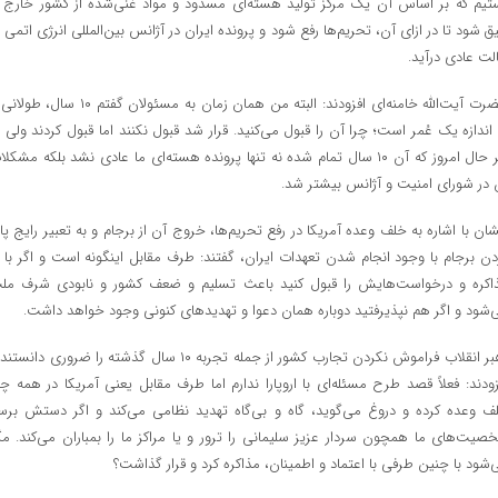
تیم که بر اساس آن یک مرکز تولید هسته‌ای مسدود و مواد غنی‌شده از کشور خارج ی
یق شود تا در ازای آن، تحریم‌ها رفع شود و پرونده ایران در آژانس بین‌المللی انرژی اتمی ب
لت عادی درآید.
حضرت آیت‌الله خامنه‌ای افزودند: البته من همان زمان به مسئولان گفتم ۱۰ سال
 اندازه یک عُمر است؛ چرا آن را قبول می‌کنید. قرار شد قبول نکنند اما قبول کردند ولی ب
هر حال امروز که آن ۱۰ سال تمام شده نه تنها پرونده هسته‌ای ما عادی نشد بلکه مشکل
 در شورای امنیت و آژانس بیشتر شد.
شان با اشاره به خلف وعده آمریکا در رفع تحریم‌ها، خروج آن از برجام و به تعبیر رایج پار
دن برجام با وجود انجام شدن تعهدات ایران، گفتند: طرف مقابل اینگونه است و اگر با ا
اکره و درخواست‌هایش را قبول کنید باعث تسلیم و ضعف کشور و نابودی شرف مل
‌شود و اگر هم نپذیرفتید دوباره همان دعوا و تهدیدهای کنونی وجود خواهد داشت.
رهبر انقلاب فراموش نکردن تجارب کشور از جمله تجربه ۱۰ سال گذشته را ضروری دانست
زودند: فعلاً قصد طرح مسئله‌ای با اروپارا ندارم اما طرف مقابل یعنی آمریکا در همه چی
ف وعده کرده و دروغ می‌گوید، گاه و بی‌گاه تهدید نظامی می‌کند و اگر دستش برس
صیت‌های ما همچون سردار عزیز سلیمانی را ترور و یا مراکز ما را بمباران می‌کند. مگ
‌شود با چنین طرفی با اعتماد و اطمینان، مذاکره کرد و قرار گذاشت؟