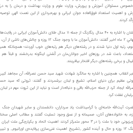
‌خصوص مسئولان آموزش و پرورش، وزارت علوم و وزارت بهداشت و درمان را به در
زش و اهمیت استعداد فوق‌العاده جوان ایرانی و بهره‌برداری از این نعمت الهی توصیه‌
ّد کردند.
ایشان با اشاره به ۴۰ مدال رنگارنگ از جمله ۱۱ مدال طلای دانش‌آموزان ایرانی در رقابت‌
جهانیِ ۲ ماه اخیر گفتند: دانش‌آموزان ما با وجود جنگ ۱۲ روزه و چالش‌های ناشی از آن
وم، رتبه اول دنیا شدند و در رشته‌های دیگر هم رتبه‌های خوب آوردند؛ همچنانکه همی
تعداد، باعث شد در روزهای اخیر جوانان‌مان در کُشتی اینگونه بدرخشند و قبلاً هم د
لیبال و برخی رشته‌های دیگر افتخار بیافرینند.
بر انقلاب همچنین با اشاره به سالگرد شهادت شهید سید حسن نصرالله،‌ آن مجاهد کبیر ر
وتی عظیم برای دنیای اسلام،‌ تشیع و لبنان برشمردند و گفتند: ثروتی که سید حس
رالله ایجاد کرد از جمله حزب‌الله باقی و دنباله‌دار است و نباید از این ثروت مهم در لبنان 
رلبنان غفلت کرد.
حضرت آیت
زه،‌ به خانواده‌های آنان،‌ صمیمانه و از عمق وجود تسلیت گفتند و مطالب اصلی سخنا
تلویزیونی خود با ملت را در ۳ محور متمرکز کردند: اهمیت اتحاد و یکپارچگی ملت ایران 
جنگ ۱۲ روزه و حال و آینده کشور _تشریح اهمیت غنی‌سازی پرفایده‌ی اورانیوم_ و تبیی