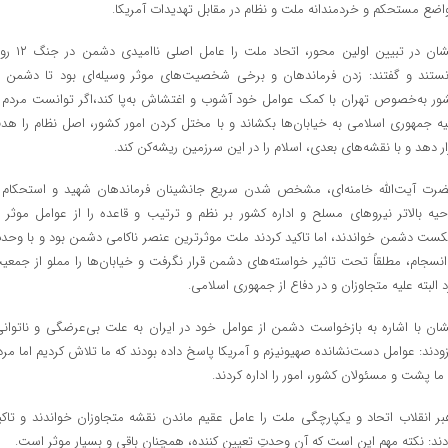
اضع مستحکم و خردمندانه ملت و نظام در مقابل تهدیدات آمریکا.
ایشان در تبیین اولین محور، اتحاد ملت را عامل اصل
نستند و گفتند: زدن فرماندهان و برخی شخصیت‌های موثر وسیله‌ای بود تا دشمن د
ور به‌خصوص تهران با کمک عوامل خود آشوب و اغتشاش به‌پا کند،‌اگر توانست مردم ر
یه جمهوری اسلامی به خیابان‌ها بکشاند و با مختل کردن امور کشور، اصل نظام را هد
ار دهد و با نقشه‌های بعدی، اسلام را در این سرزمین ریشه‌کن کند.
رت آیت‌الله خامنه‌ای، مشخص شدن سریع جانشینان فرماندهان شهید و استحکام 
حیه بالاتر نیروهای مسلح و اداره کشور بر نظم و ترتیب و قاعده را از عوامل موثر د
ست دشمن خواندند،‌ اما تاکید کردند ملت موثرترین عنصر ناکامی دشمن بود و با وحد
انسجام، مطلقاً تحت تاثیر خواسته‌های دشمن قرار نگرفت و خیابان‌ها را مملو از جمعی
د البته علیه متجاوزان و در دفاع از جمهوری اسلامی.
شان با اشاره به بازخواست دشمن از عوامل خود در ایران به علت بی‌عرضگی و ناتوانی
زودند: عوامل دست‌نشانده صهیونیزم و آمریکا پاسخ داده بودند که ما تلاش کردیم اما مرد
 ما پشت و مسئولان کشور،‌ امور را اداره کردند.
بر انقلاب اتحاد و یکپارچگی ملت را عامل عقیم ماندن نقشه متجاوزان خواندند و تاکی
دند: نکته مهم این است که آن وحدتِ تعیین کننده،‌ همچنان باقی و بسیار موثر است.