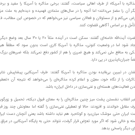
ذاکره با آمریکا» از طرف اهالی سیاست، گفتند: برخی مذاکره با آمریکا را مفید و برخ
گر آن را مضرّ می‌دانند؛ اما آنچه را در سال‌های متمادی فهمیده و دیده‌ایم به ملت عزی
ض می‌کنم و از مسئولان و فعالان سیاسی نیز می‌خواهم که در خصوص این مطالب، فک
تأمل و بر اساس آگاهی قضاوت کنند.
حضرت آیت‌الله خامنه‌ای گفتند: ممکن است در آینده مثلاً ۲۰ یا ۳۰ سال بعد وضع
جاد شود اما در وضعیت کنونی، مذاکره با آمریکا کاری است بدون سود که مطلقاً هی
کی به منافع ملی نمی‌کند و هیچ ضرری را هم از کشور دفع نمی‌کند بلکه ضررهای بزرگ 
ضاً جبران‌ناپذیری در پی دارد.
شان در تبیین بی‌فایده بودن مذاکره با آمریکا گفتند: طرف آمریکایی پیشاپیش نتای
اکرات را از نگاه خود، معیّن و اعلام کرده مذاکره‌ای را می‌خواهد که نتیجه آن «تعطی
ن فعالیت‌های هسته‌ای و غنی‌سازی در داخل ایران» باشد.
بر انقلاب نشستن پشت میز چنین مذاکره‌ای را به معنای قبول دیکته، تحمیل و زورگوی
ف مقابل خواندند و افزودند: حالا او تعطیلی غنی‌سازی را گفته اما معاونش چند روز قب
ت ایران حتی موشک میان‌برد و کوتاه‌برد هم نباید داشته باشد یعنی آنچنان دست ایرا
ته و خالی شود که اگر مورد تعرّض قرار گرفت، نتواند حتی به پایگاه آمریکایی در عراق ی
ی دیگر پاسخی بدهد.