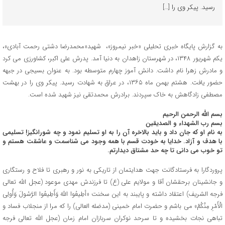
رسید. پیکر وی را […]
به گزارش پایگاه خبری تحلیلی «خبر نیمروز»، شهید«محمدرضا دشتی رحمت آبادی»،
یکم شهریور ۱۳۴۸، در شهرستان زاهدان به دنیا آمد. پدرش علی اکبر، کشاورزی می کرد
و مادرش زهرا نام داشت. دانش آموز چهارم متوسطه بود. به عنوان بسیجی در جبهه
حضور یافت. هشتم بهمن ماه ۱۳۶۵، در عراق به شهادت رسید. پیکر وی را در بهشت
مصطفی زادگاهش به خاک سپردند. برادرش محمدتقی نیز شهید شده است.
بسم الله الرحمن الرحیم
بسم رب الشهداء و الصدیقین
به نام او که جان داد و باید بالاخره آن را به او تسلیم نمود و چه شورانگیز! تسلیمی
با هدف و آزاد. خدایا به خودت قسم با همه وجود می شناسمت و عاشقت هستم و
تو خوب می دانی تا چه حد مشتاق دیدارتم.
پروردگارا به فرستادگانت جهت هدایتمان از تاریکی به نور و رهبری تا فلاح و رستگاری
و جانشینان برحقشان آقا و مولایم علی (ع) تا فرزندش مهدی موعود (عجل الله تعالى
فرجه الشریف) اعتقاد داشته و پایبند به این سخنت «أطِیعُوا اللَّهَ وَأَطِیعُوا الرَّسُولَ وَأُولِى
الْأَمْرِ مِنْکُمْ» می باشم و حضرت امام خمینی (مدضله العالی) را که مرا از منجلاب فساد و
تباهی نجات بخشیده و تا سرحد نوکران سربازان امام زمان (عجل الله تعالى فرجه