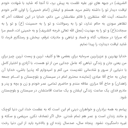
الشریف) در جبهه های نور علیه ظلمت به پیش برد، تا آنجا که شاید با شهادت خودم
لیاقت دیدار تو را داشته باشم مرید هستم و ایشان (امام خمینی) را اولی الامر خودم
دانسته، آیت الله منتظری را قائم مقامشان می دانم، خدایا در این لحظات آخر که
تظاهر سودی به حالم ندارد، تو را به رسولانت و تو را به حسینت (ع) و تو را به
سجادت(ع) و تو را به مهدیت (عجل الله تعالی فرجه الشریف) و به خمینی ات، قسم مرا
که سراپا در منجلاب گناه و فساد و تباهی و مادیات غرقم، ببخش و رستگارم فرما، تا
شاید لیاقت دیدارت را پیدا نمایم.
خدایا بهترین و عزیزترین سرمایه برای بعضی ها و کثیف ترین و پست ترین چیز برای
من یعنی جان و زندگی تباهی که عامل جدایی من از تو هست، با آزادی و اختیار کامل
با دنیایی از سرور و شادمانی تقدیمت می کنم و امیدوارم که پذیرا باشی، خدایا آن
چنان به حاج آقا عبادی (نماینده محترم امام در سیستان و بلوچستان و امــام جمعه
زاهدان) و حاج آقا مزاری علاقه مندم و حاضرم تمامی عمر خودم و زن و بچه و پدر و
مادرم فدای یک ساعت زندگی ایشان و یک ساعت اقامتشان در سیستان و بلوچستان
شود.
پیامم به همه برادران و خواهران دینی ام این است که به عظمت خدا، این دنیا کوچک
و مانند زندان است و عمر هم تمام شدنی. حال اگر تصادف نکنی مریضی و سکته و
غیره دامنگیرت نشود. پنجاه سال، صدسال زنده ای و بالاخره باید از این دنیا رخت