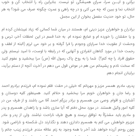
برکنی و ایــن سرا، سرای همیشگی تو نیست. بنابراین راه را انتخاب کن و خوب
انتخاب نما و ببین که چه می کنی و در چه راهی و عمرت چگونه صرف می شود؟ به هر
حال، تو خود حدیث مفصل بخوان از این مجمل.
برادران و خواهران عزیز دینی ام، هستند در میان شما کسانی که زیاد غیبتشان کرده ام
و یا حقشان را خورده ام و ضایع نموده ام. به خدا قسم در این لحظات آخر، ترس و
وحشت از عقوبت خدا سراپای وجودم را فرا گرفته و بر خود می لرزم (البته از لطف و
رحمت خدا در مورد گناهان انفرادی و آنهایی که در رابطه با اوست، نا امید نیستم. ولی
حقوق افراد را چه کنم؟). شما را به روح پاک رسول الله (ص) مرا ببخشید و عفوم کنید
که سخت نادم و پشیمانم من هم در عوض قول می دهم در آخرت آنچه از دستم برآید،
برایتان انجام دهم.
پدرم، مادرم همسر عزیز و مهربانم که خیلی در حقت ظلم نموده ام، فرزندم برادرم احمد
و رضا جان و خواهران خوبم مرا ببخشید و حلالم کنید. همینطور کلیه دوستان و
آشنایان و اقوام. وصی من همسرم و برادر بزرگم احمد آقا می باشند و از طرف من در
کلیه امور وکیل هستند. در مورد محل دفنم که آیا ساری باشد و یا زاهدان همسرم و پدر
و مادرم باید مشترکاً به توافق برسند و هیچ طرف ناراحت نباشند. ولی از پدر و مادر
عزیزم خواهش می کنم به همسرم دلداری دهند و نگذارند دل شکسته و ناراضی شود.
چون روحم آزرده خواهد شد آخر با همه وجود به زنم علاقه مندم. فرزندم زینب جانم را