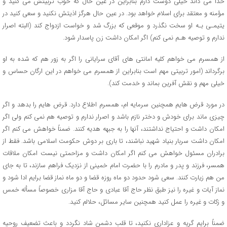
خدا می داند خیلی دوست دارم بنابراین در عین حال که خوب تربیتش می کنید و
مؤمنه و معتقد برای اسلام خواهد بود. در عین حال هرگز اذیتش نکنید و سعی کنید در
یتیمـی بـه او سخت نگذرد و موقعی که بزرگ شد و خواست ازدواج کند (البته اصرار
ندارم و توصیه هـم نمی کنم) اگر امکان داشت زن پاسدار شود.
از همسرم می خواهم کلیه امانتی های آقای سرایانی را اگر به زور هم که شده به او
برگرداند (امور تربیتی مهم است بنابراین از همسرم می خواهم در این ارگان حساس و
خیلی مهم و نقش آفرین بماند و خدمت کند).
در مورد قرض هایم همچنین سرمایه ام، همسرم اطلاع دارد. قرض هایم را بدهد و اگر
چیزی ماند برای خودش و دختر نازم باشد و اصرار ندارم و توصیه هم نمی کنم ولی اگر
امکان داشت و احتیاج نداشتند، آنها را به جبهه هدیه کنند. ضمناً خواهش می کنم اگر
امکان داشت سربار بنیاد شهید نباشند، تا باری بر دوش حکومت اسلامی باشد. فقط از
برادران مسئول خواهش می کنم اگر امکان داشت و مزاحمتی نیست امکان ملاقات
همسر، فرزند و پدر و مادرم را با حضرت امام خمینی از نزدیک فراهم سازند، تا به جای
من هم زیارت کنند. سعی شود حدود دو ماه روزه قضا و دو ماه نماز قضا برایم ادا شود و
نماز آیات و غیره را نیز طبق نظر حاج آقا عبادی و حاج آقا مزاری خصوصاً مسأله خمس
و زکات و غیره را عمل کنید همچنین سایر مسائل، حلالم کنید.
ضمناً برایم گریه و عزاداری نکنید، تا قلب دشمن شاد نگردد و باعث تضعیف روحیه