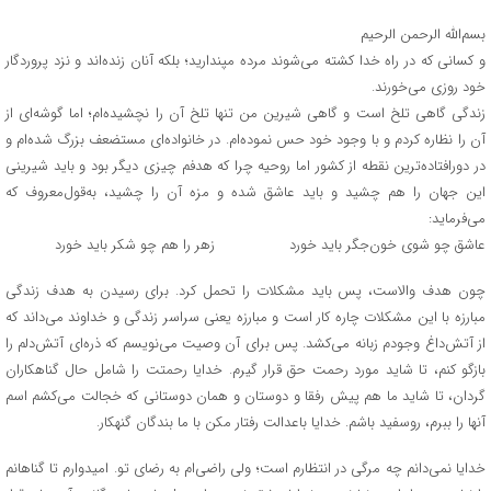
بسم‌الله الرحمن الرحیم
و کسانی که در راه خدا کشته می‌شوند مرده مپندارید؛ بلکه آنان زنده‌اند و نزد پروردگار
خود روزی می‌خورند.
زندگی گاهی تلخ است و گاهی شیرین من تنها تلخ آن را نچشیده‌ام؛ اما گوشه‌ای از
آن را نظاره کردم و با وجود خود حس نموده‌ام. در خانواده‌ای مستضعف بزرگ شده‌ام و
در دورافتاده‌ترین نقطه از کشور اما روحیه چرا که هدفم چیزی دیگر بود و باید شیرینی
این جهان را هم چشید و باید عاشق شده و مزه آن را چشید، به‌قول‌معروف که
می‌فرماید:
عاشق چو شوی خون‌جگر باید خورد زهر را هم چو شکر باید خورد
چون هدف والاست، پس باید مشکلات را تحمل کرد. برای رسیدن به هدف زندگی
مبارزه با این مشکلات چاره کار است و مبارزه یعنی سراسر زندگی و خداوند می‌داند که
از آتش‌داغ وجودم زبانه می‌کشد. پس برای آن وصیت می‌نویسم که ذره‌ای آتش‌دلم را
بازگو کنم، تا شاید مورد رحمت حق قرار گیرم. خدایا رحمتت را شامل حال گناهکاران
گردان، تا شاید ما هم پیش رفقا و دوستان و همان دوستانی که خجالت می‌کشم اسم
آنها را ببرم، روسفید باشم. خدایا باعدالت رفتار مکن با ما بندگان گنهکار.
خدایا نمی‌دانم چه مرگی در انتظارم است؛ ولی راضی‌ام به رضای تو. امیدوارم تا گناهانم