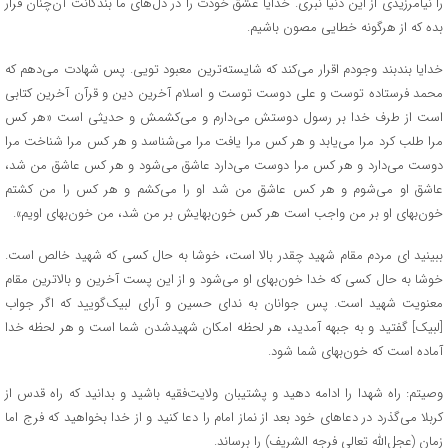
را نیامرزیدی از این دنیا نبری. خدایا عشق خودت را در دل‌های ما بندگانت آن‌چنان قرار
بده که از هرگونه خطایی مصون باشیم.
خدایا بندبند وجودم اقرار می‌کند که شایسته‌ترین معبود تویی. پس شهادت می‌دهم که
محمد فرستاده توست و علی دوست توست و اسلام آخرین دین و قرآن آخرین کتابی
است از طرف خدا بر رسول دوستش می‌دارم و می‌کشمش و حدیثی است «هر کس
مرا طلب کرد مرا می‌یابد و هر کس مرا یافت مرا می‌شناسد و هر کس مرا شناخت مرا
دوست می‌دارد و هر کس مرا دوست می‌دارد عاشق می‌شود و هر کس عاشق من شد،
عاشق او می‌شوم و هر کس عاشق من شد او را می‌کشم و هر کس را من کشتم
خون‌بهای او بر من واجب است هر کس خون‌بهایش بر من شد، من خون‌بهای اویم».
ببینید ای مردم مقام شهید چقدر بالا است، خوشا به حال کسی که شهید خالص است.
خوشا به حال کسی که خدا خون‌بهای او می‌شود و از این پست آخرین و بالاترین مقام
معنویت شهید است. پس جوانان به ندای حسین و آرای لبیک‌گویید که اگر جواب
[لبیک] گفتید و به جبهه آمدید، هر لحظه امکان شهیدشدن شما است و هر لحظه خدا
آماده است که خون‌بهای شما شود.
وصیتم: راه شهدا را ادامه دهید و پشتیبان ولایت‌فقیه باشید و بدانید که راه قدس از
کربلا می‌گذرد در دعاهای خود بعد از نماز امام را دعا کنید و از خدا بخواهید که فرج اما
زمان (عجل‌الله تعالی فرجه الشریف) را برساند.