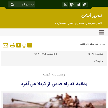
نیمروز آنلاین
اخبار شهرستان نیمروز و استان سیستان و
بلوچستان
پ
گروه :
اخبار ویژه
/
فرهنگی
شناسه :
12030
۲۵ اسفند ۱۴۰۴ - ۹:۲۸
۰
دیدگاه
وصیت‌نامه شهید؛
بدانید که راه قدس از کربلا می‌گذرد