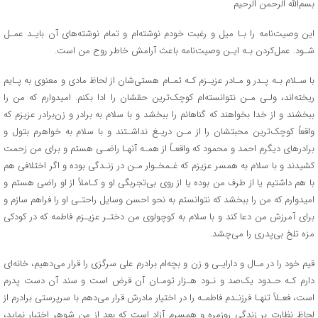
بسم‌الله الرحمن الرحیم
این وصیت‌نامه را بـا میل و رغبت خودم نوشته‌ام و تمام نوشته‌های آن بایـد عمـل
شـود. عمل‌کردن بـه ایـن وصیت‌نامه باعث آرامش خاطر روح من است.
با سـلام بـه پـدر و مـادر عزیـزم کـه تمـام هستی‌شان از لحاظ مادی و معنوی به پـایم
ریخته‌اند، ولـی مـن نتوانسته‌ام کوچک‌ترین حقشان را ادا بکنم. امیدوارم که من را
ببخشند و از خدا بخواهند که گناهانم را ببخشد و با سلام به برادر و زن‌برادر عزیزم که
واقعاً کوچک‌ترین محبتشان را از مـن دریـغ نداشـتند و با سلام به خواهرم بتول و
برادرهای دیگرم احمد و محمود که واقعـاً از همـه آنهـا راضـی هستم و برای من زحمت
کشیدند و با سلام به همسر عزیزم که غـمخـوار مـن در زنـدگی بوده و اگر اختلافی هم
با هم داشتیم یا از طرف من بوده یا از روی بی‌تجربگی او و کـاملاً از او راضی هستم و
امیدوارم که من را ببخشد که نتوانستم به نحو احسن وسایل راحتـی او را فراهم سازم و
برای آمرزش من دعا کند و با سلام به کوچولوی من دختـر عزیـزم فاطمه که در کودکی
مزه تلخ بی‌پدری را می‌چشد.
قیم خود را در مـال و دارایـی و زن و بچه‌ام برادرم علی سرگزی را قرار می‌دهیم، خانه‌ای
دارم کـه حـدود یک‌صد و نـود هـزار تومـان آن قرض است و سند آن دست پدرم
است، فعـلاً تنهـا فرزنـدم فاطمـه را در اختیار مادرش قرار می‌دهم با سرپرستی برادرم از
لحاظ نظارت بر زندگی روزمره و همسرم آزاد است که بعد از من شوهر اختیار نماید،