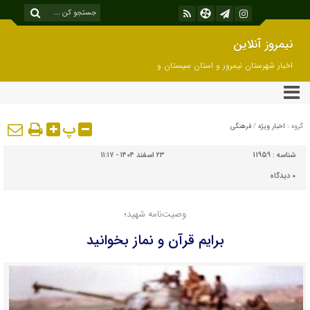
نیمروز آنلاین
اخبار شهرستان نیمروز و استان سیستان و
بلوچستان
پ
گروه :
اخبار ویژه
/
فرهنگی
شناسه :
11959
۲۳ اسفند ۱۴۰۴ - ۱۱:۱۷
۰
دیدگاه
وصیت‌نامه شهید؛
برایم قرآن و نماز بخوانید