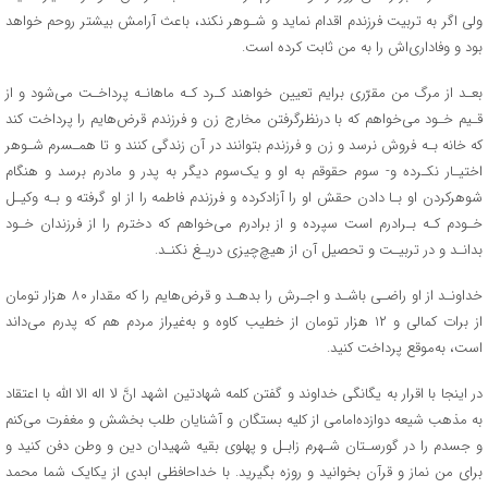
ولی اگر به تربیت فرزندم اقدام نماید و شـوهر نکند، باعث آرامش بیشتر روحم خواهد
بود و وفاداری‌اش را به من ثابت کرده است.
بعـد از مرگ من مقرّری برایم تعیین خواهند کـرد کـه ماهانـه پرداخـت می‌شود و از
قـیم خـود می‌خواهم که با درنظرگرفتن مخارج زن و فرزندم قرض‌هایم را پرداخت کند
که خانه بـه فروش نرسد و زن و فرزندم بتوانند در آن زندگی کنند و تا همـسرم شـوهر
اختیـار نکـرده و- سوم حقوقم به او و یک‌سوم دیگر به پدر و مادرم برسد و هنگام
شوهرکردن او بـا دادن حقش او را آزادکرده و فرزندم فاطمه را از او گرفته و بـه وکیـل
خـودم کـه بـرادرم است سپرده و از برادرم می‌خواهم که دخترم را از فرزندان خـود
بدانـد و در تربیـت و تحصیل آن از هیچ‌چیزی دریـغ نکنـد.
خداونـد از او راضـی باشـد و اجـرش را بدهـد و قرض‌هایم را که مقدار ۸۰ هزار تومان
از برات کمالی و ۱۲ هزار تومان از خطیب کاوه و به‌غیراز مردم هم که پدرم می‌داند
است، به‌موقع پرداخت کنید.
در اینجا با اقرار به یگانگی خداوند و گفتن کلمه شهادتین اشهد انَّ لا اله الا الله با اعتقاد
به مذهب شیعه دوازده‌امامی از کلیه بستگان و آشنایان طلب بخشش و مغفرت می‌کنم
و جسدم را در گورسـتان شـهرم زابـل و پهلوی بقیه شهیدان دین و وطن دفن کنید و
برای من نماز و قرآن بخوانید و روزه بگیرید. با خداحافظی ابدی از یکایک شما محمد