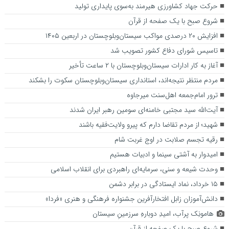
حرکت جهاد کشاورزی هیرمند به‌سوی پایداری تولید
شروع صبح با یک صفحه از قرآن
افزایش ۲۰ درصدی مواکب سیستان‌وبلوچستان در اربعین ۱۴۰۵
تاسیس شورای دفاع کشور تصویب شد
آغاز به‌ کار ادارات سیستان‌وبلوچستان با ۲ ساعت تأخیر
مردم منتظر نتیجه‌اند، استانداری سیستان‌وبلوچستان سکوت را بشکند
ترور امام‌جمعه اهل‌سنت میرجاوه
آیت‌الله سید مجتبی خامنه‌ای سومین رهبر ایران شدند
شهید؛ از مردم تقاضا دارم که پیرو ولایت‌فقیه باشند
رقیه تجسم صلابت در اوج غربت شام
امیدوار به آشتی سینما و ادبیات هستیم
وحدت شیعه و سنی، سرمایه‌ای راهبردی برای انقلاب اسلامی
۱۵ خرداد، نماد ایستادگی در برابر دشمن
دانش‌آموزان زابل افتخارآفرین جشنواره فرهنگی‌ و هنری «فردا»
هامونِک پرآب، امیدِ دوبارهِ سرزمینِ سیستان
شروع صبح با یک صفحه از قرآن