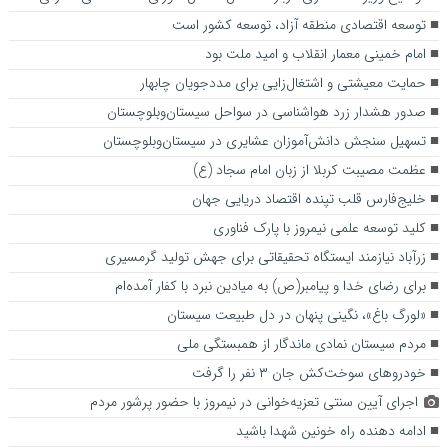
توسعه اقتصادی منطقه آزاد، توسعه کشور است
امام خمینی معمار انقلاب و امید ملت بود
حمایت معیشتی و اشتغال‌زایی برای مددجویان چابهار
صدور هشدار زرد هواشناسی در سواحل سیستان‌وبلوچستان
تسهیل سنجش دانش‌آموزان عشایری در سیستان‌وبلوچستان
عظمت مصیبت کربلا از زبان امام سجاد (ع)
خلیج‌فارس قلب تپنده اقتصاد دریایی جهان
کلید توسعه علمی نیمروز با پارک فناوری
زرآباد نیازمند ایستگاه تحقیقاتی برای جهش تولید گرمسیری
برای رضای خدا و پیامبر(ص) به میادین نبرد با کفار آمده‌ام
«لورگ باغ»، نگینی پنهان در دل طبیعت سیستان
مردم سیستان نمادی ماندگار از همبستگی ملی
خودروهای سوخت‌کش جان ۳ نفر را گرفت
اجرای آیین سنتی تعزیه‌خوانی در نیمروز با حضور پرشور مردم
ادامه دهنده راه خونین شهدا باشید