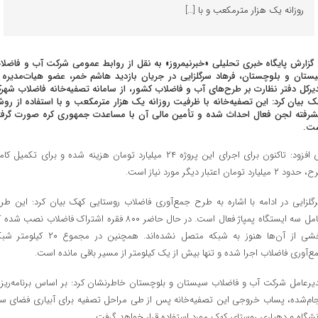
روزانه یک هزار مترمکعب و با […]
 گزارش پایگاه خبری تحلیلی «خبرنیمروز» به نقل از روابط عمومی شرکت آب و فاضلا
ستان و بلوچستان، فرهاد سرگلزایی در جریان بازدید هاشم خمر، عضو هیات‌مدیره 
یرکل دفتر نظارت بر طرح‌های آب و فاضلاب کشور، از سامانه تصفیه‌خانه فاضلاب شهر
ک بیان کرد: این تصفیه‌خانه با ظرفیت روزانه یک هزار مترمکعب و با استفاده از رو
شرفته لجن فعال احداث شده و تأمین مالی آن با مساعدت جمهوری کره صورت گرفت
ت.
وی افزود: تاکنون برای اجرای این پروژه ۲۴ میلیارد تومان هزینه شده و برای تکمیل ک
د ۲ میلیارد تومان اعتبار دیگر مورد نیاز است.
گلزایی در ادامه با اشاره به طرح جمع‌آوری فاضلاب روستایی کهک بیان کرد: این طر
شامل سه ایستگاه پمپاژ فعال است. در حال حاضر ۸۰۰ فقره اشتراک فاضلاب نصب شد
بخشی از آن‌ها هنوز به شبکه متصل نشده‌اند. همچنین در مجموع ۲۰ کیل
ع‌آوری فاضلاب اجرا شده و تنها بیش از یک کیلومتر از مسیر باقی مانده است.
یرعامل شرکت آب و فاضلاب سیستان و بلوچستان خاطرنشان کرد: بر اساس برنامه‌ریز
جام‌شده، پساب خروجی این تصفیه‌خانه پس از طی مراحل تصفیه برای آبیاری فضای سب
نشگاه و دهیاری روستای کهک مورد استفاده قرار خواهد گرفت.