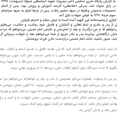
به گزارش پایگاه خبری تحلیلی «خبر نیمروز»، شهید «عباسعلی شیخ» اردیبهشت ۱۳۴۸
در زابل متولد شد، پدرش «غلامعلی» کارمند آموزش و پروش بود، پس از اتمام
تحصیلات به‌عنوان وظیفه در جبهه حضور یافت، پس از بارها اعزام به جبهه سرانجام
سوم خرداد ۱۳۶۱ به فیض شهادت نایل آمد.
 فرازی از وصیت‌نامه این شهید آمده است:
با عرض سلام و احترام فراوان
ل از پدر و مادرم و تمام اهالی و آشنایان و فامیل خود رضایت و حلالیت می‌طلبم 
‌خواهم که از من درگذرند و بعد از امام‌زمان و نائبش امام خمینی می‌خواهم که مرا جز
امان درگاهشان بپذیرند.پدر و مادر عزیزم از شما می‌خواهم بعد از شهادت پسرتان گری
نید، صبور باشید؛ مانند امام خمینی درازدست دادن فرزند برومندش.
ا نباید ناراحت شوید، باید افتخار کنید که این هدیه ناقابل را تقدیم اسلام و انقلاب عظی
لامی کرده‌اید. از شما می‌خواهم بنده حقیر را با لباس خدمت دفن کنید چون می‌خواه
د لیاقت شهیدشدنم را با خود به آن دنیا ببرم و سلام تمام امت حزب‌الله را به شهدا برسان
بگویم که امت حزب‌الله برای تداوم انقلاب خون می‌دهد تا به پیروزی نهایی برسد.
رم من به وجودت همواره می‌نازم همچنین از مادر و برادر و خواهرانم می‌خواهم مرا عف
ند. مادر جان می‌دانم مایل بوده‌اید مرا در لباس دامادی ببینید. اما اکنون جشن عروسی م
ت، ترجیح دادم جزو شهدای انقلاب و با بهترین دوستانم که شهید شده‌اند باشم و همراه ب
‌ها در صحرای محشر حاظر باشم. به‌جای جشن عروسی، جشن شهادت به پا کنید و برا
ادتم خوش‌حال باشد. از شما می‌خواهم جز اشک شوق برایم اشک نریزید.
حش شاد و یادش گرامی باد.