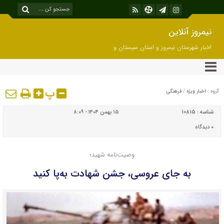
نیمروز آنلاین
اخبار شهرستان نیمروز و استان سیستان و
بلوچستان
پ
گروه :
اخبار ویژه
/
فرهنگی
شناسه :
10815
۱۵ بهمن ۱۴۰۴ - ۸:۰۹
۰
دیدگاه
وصیت‌نامه شهید؛
به جای عروسی، جشن شهادت به‌پا کنید