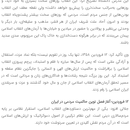
این مدرس دانشگاه تصریح کرد: این انقلاب روزهای سخت بسیاری به خود دید، و
روزهایی به‌مراتب سخت‌تری را پیش‌رو خواهد داشت؛ ولی نقطه عطف این انقلاب
بودن‌هایی از جنس مردم است، مردمی که روزهای سخت بیشتر پشت‌وپناه انقلاب
بودند و امروز، آحاد ملت شریف ایران از هر قشر، مذهب و سلیقه‌ای، بار دیگر با
وحدتی بی‌نظیر و پولادین با حضور در میادین و خیابان‌ها با آرمان‌های انقلاب اسلامی
پیمان می‌بندند که در برابر هرگونه دست‌اندازی به خاک پاک این مرزوبوم، سدی سدید
باشند.
وی تأکید کرد: ۱۲ فروردین ۱۳۵۸، تنها یک روز در تقویم نیست؛ بلکه نماد عزت، استقلال
و آزادگی ملتی است که پس از سال‌ها مبارزه با ظلم و استبداد، پرچم پیروزی انقلاب
اسلامی را برافراشت و حاکمیت ارزش‌های الهی و انسانی را جایگزین نظام سلطه و
استبداد کرد. این روز بزرگ، نتیجه رشادت‌ها و فداکاری‌های زنان و مردانی است که در
مسیر تحقق آرمان‌های انقلاب اسلامی از جان و مال خود گذشتند و عزت و سربلندی
ایران اسلامی را رقم زدند.
۱۲ فروردین؛
آغاز فصل نوین حاکمیت مردمی در ایران
جلالی افزود: یکی از مهم‌ترین دستاوردهای انقلاب اسلامی، استقرار نظامی بر پایه
مردم‌سالاری دینی است. این نظام ترکیبی از اصول دموکراتیک و ارزش‌های اسلامی
است که در آن مردم نقش کلیدی در تعیین سرنوشت خود دارند.