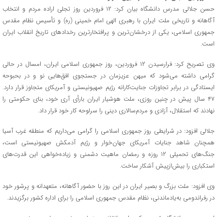
حسن جلالی مدرس دانشگاه بیان کرد: ۱۲ فروردین روز تجلی اراده مردم و انتخاب
آگاهانه و تاریخی ملت ایران با رهبری الهی امام خمینی (ره) و تأسیس نظام مقدس
جمهوری اسلامی، یکی از درخشان‌ترین و پرافتخارترین رخدادهای تاریخ انقلاب ایران
است.
وی تصریح کرد: فرارسیدن ۱۲ فروردین، روز جمهوری اسلامی ایران، امسال در حالی
گرامی داشته می‌شود که میهن عزیزمان در جستجوی افق‌هایی نو و در بحبوحه
ایستادگی در برابر تجاوزات جنایت‌کارانه رژیم صهیونیستی و آمریکای متجاوز قرار دارد.
۴۷ سال پیش در چنین روزی، ملت هوشیار ایران بارأی آری خود، بنای حکومتی را
نهادند که استقلال، آزادی و مردم‌سالاری دینی را سرلوحه کار خود قرار داد.
جلالی افزود: در شرایطی روز جمهوری اسلامی را گرامی می‌داریم که منطقه غرب آسیا
همچنان شاهد جنایات آمریکای جهان‌خوار و رژیم آدمکش صهیونیستی است،
جنگ‌های تحمیلی ۱۲ روزه و رمضان ماهیت دشمنی و زیاده‌خواهی این قدرت‌های
استکباری را بیش‌ازپیش آشکار ساخت.
وی افزود: ملت بزرگ و بصیر ایران در این روز با حضور آگاهانه، متعهدانه و پرشور خود
در رفراندومی به‌یادماندنی، نظام مقدس جمهوری اسلامی را برای اداره کشور برگزیدند.