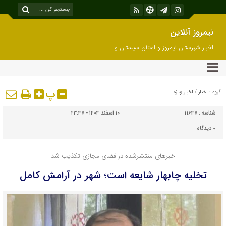
نیمروز آنلاین
اخبار شهرستان نیمروز و استان سیستان و
بلوچستان
پ
گروه :
اخبار
/
اخبار ویژه
شناسه :
11637
۱۰ اسفند ۱۴۰۴ - ۲۳:۳۷
۰
دیدگاه
خبرهای منتشرشده در فضای مجازی تکذیب شد
تخلیه چابهار شایعه است؛ شهر در آرامش کامل