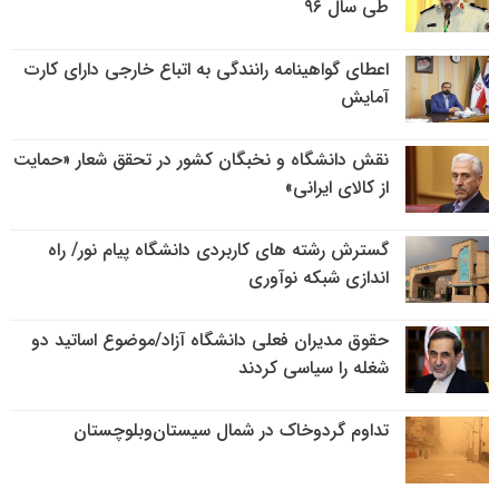
طی سال ۹۶
اعطای گواهینامه رانندگی به اتباع خارجی دارای کارت
آمایش
نقش دانشگاه و نخبگان کشور در تحقق شعار «حمایت
از کالای ایرانی»
گسترش رشته های کاربردی دانشگاه پیام نور/ راه
اندازی شبکه نوآوری
حقوق مدیران فعلی دانشگاه آزاد/موضوع اساتید دو
شغله را سیاسی کردند
تداوم گردوخاک در شمال سیستان‌وبلوچستان