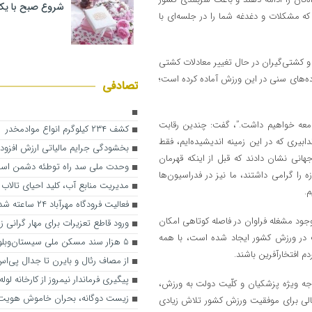
شروع صبح با یک
ه مشکلات و دغدغه شما را در جلسه‌ای با
ن و کشتی‌گیران در حال تغییر معادلات کشتی
ده‌های سنی در این ورزش آماده کرده است؛
تصادفی
جامعه خواهیم داشت.”، گفت: چندین رقابت
کشف ۲۳۴ کیلوگرم انواع موادمخدر
بیری که در این زمینه اندیشیده‌ایم، فقط
بخشودگی جرایم مالیاتی ارزش افزوده
جهانی نشان دادند که قبل از اینکه قهرمان
وحدت ملی سد راه توطئه دشمن اس
، پهلوان هستند و یاد و خاطره یک‌هزار و ۱۰۰ شهید دفاع مقدس ۱۲روزه را گرامی داشتند، ما نیز در فدراسیون‌ها
مدیریت منابع آب، کلید احیای تالاب
م.
فعالیت فرودگاه مهرآباد ۲۴ ساعته شد
وجود مشغله فراوان در فاصله کوتاهی امکان
ورود قاطع تعزیرات برای مهار گرانی ز
لت در ورزش کشور ایجاد شده است، با همه
۵ هزار سند مسکن ملی سیستان‌وبلوچستان صادر شد
م افتخارآفرین باشند.
از مصاف رئال و بایرن تا جدال پی‌اس
پیگیری فرماندار نیمروز از کارخانه لول
وجه ویژه پزشکیان و کلّیت دولت به ورزش،
زیست دوگانه، بحران خاموش هویت
ان ارائه کرد و گفت: در این ۱۴ ماه آقای دنیامالی برای موفقیت ورزش کشور تلاش زیادی