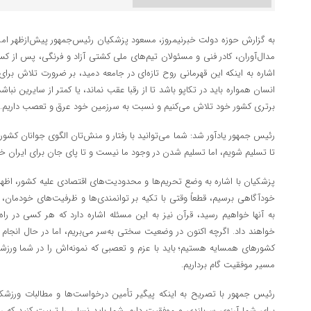
مدال‌آوران، کادر فنی و مسئولان تیم‌های ملی کشتی آزاد و فرنگی، پس از کس
اشاره به اینکه این قهرمانی روح تازه‌ای در جامعه دمید، بر ضرورت تلاش برای
انسان همواره باید در تکاپو باشد تا از رقبا عقب نماند، یا کمتر از سایرین نبا
برتری کشور خود تلاش می‌کنیم و نسبت به سرزمین خود عرق و تعصب داریم.
رئیس جمهور یادآور شد: شما می‌توانید با رفتار و منش‌تان الگوی جوانان کشور ب
تا تسلیم شویم، اما تسلیم شدن در وجود ما نیست و تا پای جان برای ایران خو
پزشکیان با اشاره به وضع تحریم‌ها و محدودیت‌های اقتصادی علیه کشور، اظهار
خودآگاهی برسیم، قطعاً وقتی با تکیه بر توانمندی‌ها و ظرفیت‌های خودمان،
به آنها خواهیم رسید، قرآن نیز به این مسئله اشاره دارد که هر کسی در را
خواهند داد. اگرچه اکنون در وضعیت سختی به‌سر می‌بریم، اما در حال انجام اق
کشورهای همسایه هستیم؛ باید با عزم و تعصبی که نمونه‌اش را در شما ورزشک
مسیر موفقیت گام برداریم.
رئیس جمهور با تصریح به اینکه پیگیر تأمین درخواست‌ها و مطالبات ورزشکار
برای شما آرزوی سربلندی و موفقیت دارم. شما باید نسلی را تربیت کنید که را