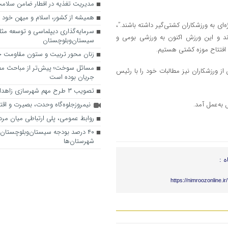
مدیریت تغذیه در افطار ضامن سلامت 
همیشه از کشور، اسلام و میهن خود د
ی به ورزشکاران کشتی‌گیر داشته باشند.”،
سرمایه‌گذاری دیپلماسی و توسعه م
ب کرده‌اند و این ورزش اکنون به ورزشی بومی و
سیستان‌وبلوچستان
زنان محور تربیت و ستون مقاومت 
مسائل سوخت؛ پیش‌تر از مباحث مط
 حسن رنگرز سرمربی تیم ملی کشتی فرنگی و پژمان درستکار و ۲ تن از ورزشکاران نیز مطالبات خود را با رئیس
جریان بوده است
تصویب ۳ طرح مهم شهرسازی زاهدان
 به‌عمل آمد.
نیمروزجلوه‌گاه وحدت، بصیرت و اقتد
روابط عمومی، پلی ارتباطی میان مر
۴۰ درصد بودجه سیستان‌وبلوچستان
شهرستان‌ها
ه :
https://nimroozonline.i