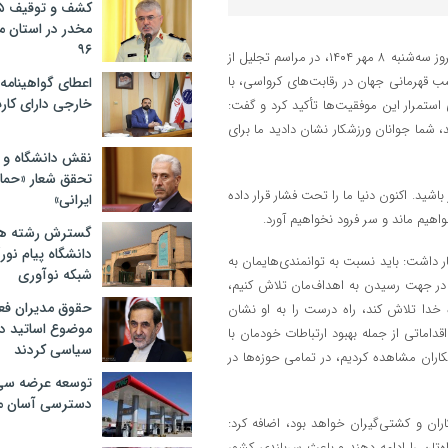
مخدر در استان 
۹۶
به گزارش حوزه دولت خبرنیمروز، مسعود پزشکیان رئیس‌جمهور پیش‌ازظهر امروز سه‌شنبه ۸ مهر ۱۴۰۴، در مراسم تجلیل از
ب قهرمانی جهان در رقابت‌های کرواسی، با
اعطای گواهینامه ر
خارجی دارای کار
 استمرار این موفقیت‌ها تأکید کرد و گفت:
شد، شما جوانان ورزشکار نشان دادید ما برای
نقش دانشگاه و ن
تحقق شعار «حمای
اشید. اکنون دنیا ما را تحت فشار قرار داده
ایرانی»
اهیم ماند و سر فرود نخواهیم آورد.
گسترش رشته ها
دانشگاه پیام نور/
 داشت: باید نسبت به توانمندی‌هایمان به
شبکه نوآوری
 در جهت رسیدن به اهداف‌مان تلاش کنیم،
حقوق مدیران فعل
ه خدا تلاش کند، راه درست را به او نشان
موضوع اساتید دو
داماتی از جمله بهبود ارتباطات خودمان با
سیاسی کردند
اران مشاهده کردیم، در تمامی حوزه‌ها در
توسعه عرضه سی‌
دسترسی آسان م
ان و کشتی‌گیران خواهد بود، اضافه کرد:
ه‌تان را ادامه دهند و باعث سربلندی کشور