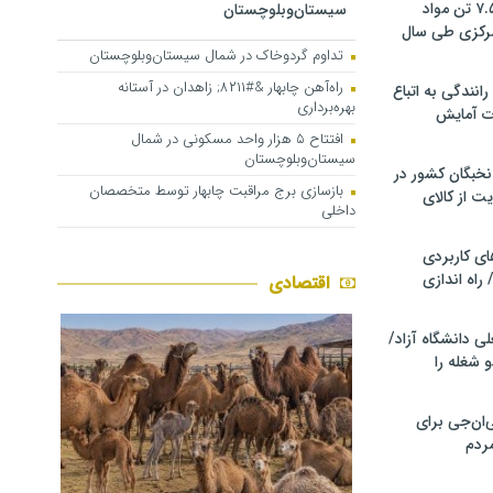
کشف و توقیف ۷.۵ تن مواد
سیستان‌وبلوچستان
مرکزی طی سال
تداوم گردوخاک در شمال سیستان‌وبلوچستان
راه‌آهن چابهار &#۸۲۱۱; زاهدان در آستانه
انندگی به اتباع
بهره‌برداری
ت آمایش
افتتاح ۵ هزار واحد مسکونی در شمال
سیستان‌وبلوچستان
خبگان کشور در
بازسازی برج مراقبت چابهار توسط متخصصان
ت از کالای
داخلی
ی کاربردی
 راه اندازی
اقتصادی
ی دانشگاه آزاد/
 شغله را
ان‌جی برای
ردم