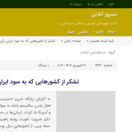
تازه
تماس با ما
درباره ما
نیمروز آنلاین
اخبار شهرستان نیمروز و استان سیستان و
بلوچستان
خانه
اخبار
عکس
فیلم
شما اینجا هستید »
صفحه اصلی »
تشکر از کشورهایی که به سود ایران رأی 
گروه : دسته‌بندی نشده
شناسه :
7223
۳۰ شهریور ۱۴۰۴ - ۸:۱۹
۰
دیدگاه
تشکر از کشورهایی که به سود ایران
به گزارش پایگاه خبری «خبرنیمرو
فعال شدن مکانیسم ماشه به عنوان
و آمریکا یاد کردند. ایرانی‌ها د
تکرار ضرورت تقویت روابط راهبرد
جمله چین، از کشورهایی مثل روسی