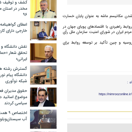
مخدر در استان 
۹۶
ل شدن مکانیسم ماشه به عنوان پایان خسارت
اعطای گواهینامه ر
ابط راهبردی با اقتصادهای پویای جهان در
خارجی دارای کار
دم ایران در شورای امنیت سازمان ملل رأی
روسیه و چین تأکید بر توسعه روابط برای
نقش دانشگاه و ن
تحقق شعار «حمای
ایرانی»
گسترش رشته ها
دانشگاه پیام نور/
شبکه نوآوری
ه :
حقوق مدیران فعل
https://nimroozonline.i
موضوع اساتید دو
سیاسی کردند
اختصاص
آب سیستان‌وبلو