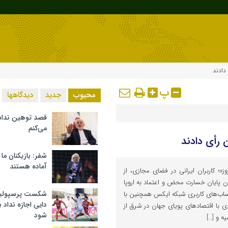
دادند
پ
محبوب
جدید
دیدگاهها
قصد توهین ندا
می‌کنم
 رأی دادند
شفر: بازیکنان ما
آماده هستند
ز»؛ کاربران ایرانی در فضای مجازی، از
 پایان خسارت محض و اعتماد به اروپا
شکست پرسپولیس 
ر حساب‌های کاربری شبکه ایکس همچنین با
دایی اجازه نداد ب
ی با اقتصادهای پویای جهان در شرق از
شود
ه و […]