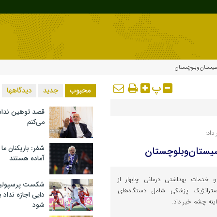
یستان‌وبلوچستان
پ
محبوب
جدید
دیدگاهها
قصد توهین ندا
می‌کنم
داد:
شفر: بازیکنان ما
یستان‌وبلوچستان
آماده هستند
خدمات بهداشتی درمانی چابهار از
شکست پرسپولیس 
راتژیک پزشکی شامل دستگاه‌های
دایی اجازه نداد ب
نه چشم خبر داد.
شود