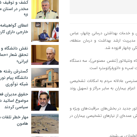
مخدر در استان 
۹۶
اعطای گواهینامه ر
خارجی دارای کار
ی و خدمات بهداشتی درمانی چابهار، عباس
 مدیریت ارشد بهداشت و درمان منطقه،
ی چابهار افزوده شد.
نقش دانشگاه و ن
تحقق شعار «حمای
اه ونتیلاتور (تنفس مصنوعی)، سه دستگاه
ایرانی»
گسترش رشته ها
دانشگاه پیام نور/
سترسی عادلانه مردم به امکانات تشخیصی
شبکه نوآوری
م بیماران به سایر مراکز و تسهیل روند
حقوق مدیران فعل
موضوع اساتید دو
سیاسی کردند
یلاتور جدید در بخش‌های مراقبت‌های ویژه و
 عمده‌ای از نیازهای تشخیصی بیماران در
مهار خطر تلفات م
هامون
ه‌اندازی می‌شوند.