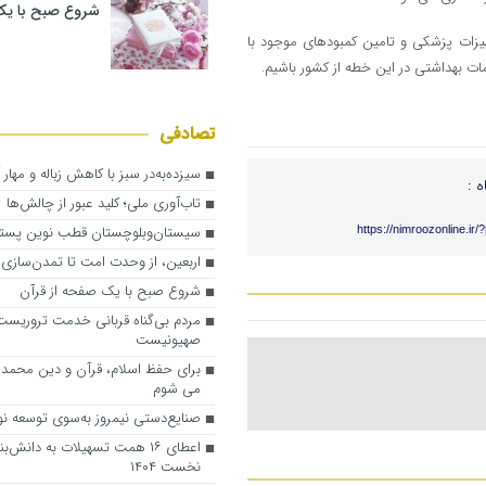
شروع صبح با یک
هیزات پزشکی و تامین کمبودهای موجود با
ت بهداشتی در این خطه از کشور باشیم.
تصادفی
سیزده‌به‌در سبز با کاهش زباله و مهار
ه :
تاب‌آوری ملی؛ کلید عبور از چالش‌ها
سیستان‌‌وبلوچستان قطب نوین پسته
https://nimroozonline.ir
اربعین، از وحدت امت تا تمدن‌سازی
شروع صبح با یک صفحه از قرآن
مردم بی‌گناه قربانی خدمت تروریست‌ه
صهیونیست
برای حفظ اسلام، قرآن و دین محمد 
می شوم
صنایع‌دستی نیمروز به‌سوی توسعه ن
اعطای ۱۶ همت تسهیلات به دانش‌ب
نخست ۱۴۰۴