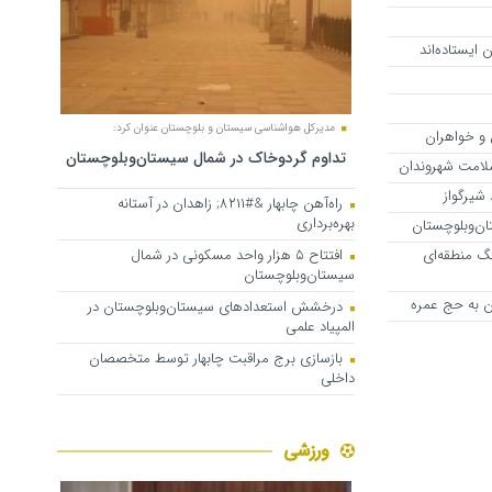
 ایستاده‌اند
مدیرکل هواشناسی سیستان و بلوچستان عنوان کرد:
 و خواهران
تداوم گردوخاک در شمال سیستان‌وبلوچستان
لامت شهروندان
شیرگواز
راه‌آهن چابهار &#۸۲۱۱; زاهدان در آستانه
بهره‌برداری
نگ منطقه‌ای
افتتاح ۵ هزار واحد مسکونی در شمال
سیستان‌وبلوچستان
ان به حج عمره
درخشش استعدادهای سیستان‌وبلوچستان در
المپیاد علمی
بازسازی برج مراقبت چابهار توسط متخصصان
داخلی
ورزشی