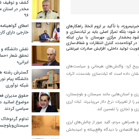
مخدر در استان 
۹۶
اعطای گواهینامه ر
نیمروز»، با تأکید بر لزوم اتخاذ راهکارهای
 شود؛ بلکه تمرکز اصلی باید بر ثبات‌سازی و
خارجی دارای کار
ود.بخشدار مرکزی مهرستان با بیان اینکه
 در کوتاه‌مدت، کنترل انتظارات و شفاف‌سازی
قویت تولید داخلی، افزایش صادرات غیرنفتی
نقش دانشگاه و ن
تحقق شعار «حمای
ایرانی»
صریح کرد: واکنش‌های هیجانی و سیاست‌های
گسترش رشته ها
به نشان داده است که ثبات‌سازی بلندمدت، اثرات
دانشگاه پیام نور/
شبکه نوآوری
رزی و استان‌هایی مانند سیستان و بلوچستان،
حقوق مدیران فعل
را از تغییرات نرخ دلار می‌پذیرند. ثبات ارزی
موضوع اساتید دو
سیاسی کردند
زی و تجاری را تضمین کند.
تداوم گردوخاک 
و همراهی مردم، کلید عبور از چالش‌های ارزی
سیستان‌وبلوچست
ط اقتصادی با دیدگاه واقع‌بینانه و امیدبخش