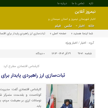
تازه
تماس با ما
درباره ما
نیمروز آنلاین
اخبار شهرستان نیمروز و استان سیستان و
بلوچستان
خانه
اخبار
عکس
فیلم
شما اینجا هستید »
صفحه اصلی »
ثبات‌سازی ارز راهبردی پایدار برای اقتصا
گروه :
اخبار
/
اخبار ویژه
شناسه :
9602
۲۹ آذر ۱۴۰۴ - ۱۶:۱۳
۰
دیدگاه
کارشناس اقتصادی مطرح کرد:
ثبات‌سازی ارز راهبردی پایدار برای
کارشناس اقتصادی گفت: مدیریت نرخ
کوتاه‌مدت و بلندمدت متمرکز ش
نوسانات ارزی بر معیشت مردم، ب
یابد.