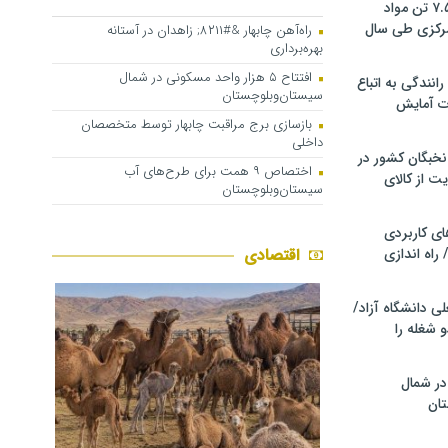
کشف و توقیف ۷.۵ تن مواد
مرکزی طی سال
راه‌آهن چابهار &#۸۲۱۱; زاهدان در آستانه
بهره‌برداری
افتتاح ۵ هزار واحد مسکونی در شمال
انندگی به اتباع
سیستان‌وبلوچستان
ت آمایش
بازسازی برج مراقبت چابهار توسط متخصصان
داخلی
خبگان کشور در
اختصاص ۹ همت برای طرح‌های آب
ت از کالای
سیستان‌وبلوچستان
ی کاربردی
 راه اندازی
اقتصادی
ی دانشگاه آزاد/
 شغله را
در شمال
ان