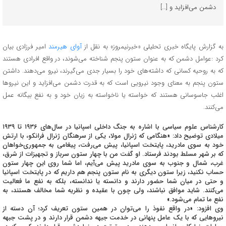
دشمن می‌افزاید و […]
به گزارش پایگاه خبری تحلیلی «خبرنیمروز» به نقل از
آوای هیرمند
امیر فرزادی بیان
کرد :عوامل دشمن که به عنوان ستون پنجم شناخته می‌شوند، در واقع افرادی هستند
که به روحیه کسانی که داشته‌های خود را بسیار جدی می‌گیرند، نیرو می‌دهند. داشتن
ستون پنجم به معنای وجود نیرویی است که به قدرت دشمن می‌افزاید و این نیروها
اغلب جاسوسانی هستند که خواسته یا ناخواسته به زیان خود و به نفع بیگانه عمل
می‌کنند.
کارشناس علوم سیاسی با اشاره به جنگ داخلی اسپانیا در سال‌های ۱۹۳۶ تا ۱۹۳۹
میلادی توضیح داد: «هنگامی که ژنرال مولا، یکی از سرهنگان ژنرال فرانکو، با ارتش
خود به سوی مادرید، پایتخت اسپانیا، پیش می‌رفت، پیغامی به جمهوری‌خواهان
که بر شهر مسلط بودند فرستاد. او گفت من با چهار ستون سرباز و تجهیزات از شرق،
غرب، شمال و جنوب به سوی مادرید پیش می‌آیم، اما شما روی این چهار ستون
حساب نکنید، زیرا ستون دیگری به نام ستون پنجم هم داریم که در پایتخت اسپانیا
و حتی در میان شما حضور دارند و دانسته یا ندانسته، بلکه به نفع ما فعالیت
می‌کنند. شاید موافق نباشند، ولی چون با عقیده و نظریه شما مخالف هستند، به
نفع ما تمام می‌شود.»
وی افزود: «در واقع نفوذ را می‌توان در همین ستون تعریف کرد؛ آن دسته از
نیروهایی که با یک عامل پنهانی در خدمت جبهه دشمن قرار دارند و در پشت جبهه