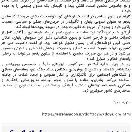
عملیات خرابکاری انجام می‌دهند و در حقیقت در خط دشمن قرار دارند. کسی که در
واقع جاسوس دشمن است، نقش پیدا و ناپیدای یک ستون پنجمی را به عهده
دارد.»
کارشناس علوم سیاسی در ادامه خاطرنشان کرد: توضیحات نشان می‌دهد که ستون
پنجم به عنوان نیرویی پنهان و تأثیرگذار در جریان‌های جنگی و سیاسی، اهمیت
بالایی دارد و وجود آن می‌تواند تغییرات جدی در نتیجه رویدادها ایجاد کند.
فرزادی همچنین تأکید کرد: مقابله با ستون پنجم نیازمند هوشیاری و آگاهی کامل از
تحرکات داخلی و خارجی است و بدون شناسایی دقیق این نیروهای پنهان، امکان
خنثی کردن توطئه‌های آنان بسیار دشوار خواهد بود. او گفت: «امنیت ملی هر
کشوری تنها با تقویت انسجام داخلی و تقویت نهادهای اطلاعاتی و امنیتی تضمین
می‌شود و در غیر این صورت، دشمن با استفاده از ستون پنجم می‌تواند به راحتی
پایه‌های نظام را متزلزل کند.»
وی در پایان تأکید کرد: در عصر کنونی، ابزارهای نفوذ و جاسوسی پیچیده‌تر و
پیشرفته‌تر شده‌اند و دشمن از روش‌های مختلفی مانند جنگ نرم، رسانه‌های مجازی
و شبکه‌های اجتماعی برای تأثیرگذاری بر افکار عمومی و ایجاد شکاف در جامعه
استفاده می‌کند. بنابراین، مقابله با ستون پنجم نیازمند به‌روزرسانی راهکارها و
همکاری همه‌جانبه نهادهای امنیتی، فرهنگی و اجتماعی است تا بتوان از تضعیف
ساختارهای کشور جلوگیری کرد.
انتهای خبر/
https://asrehamoon.ir/vdcf1xdy1w6dcya.igiw.html