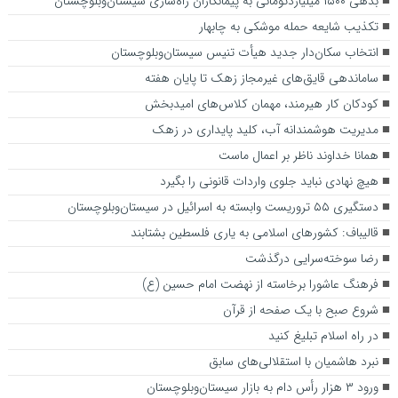
بدهی ۱۵۰۰ میلیاردتومانی به پیمانکاران راه‌سازی سیستان‌وبلوچستان
تکذیب شایعه حمله موشکی به چابهار
انتخاب سکان‌دار جدید هیأت تنیس سیستان‌وبلوچستان
ساماندهی قایق‌های غیرمجاز زهک تا پایان هفته
کودکان کار هیرمند، مهمان کلاس‌های امیدبخش
مدیریت هوشمندانه آب، کلید پایداری در زهک
همانا خداوند ناظر بر اعمال ماست
هیچ نهادی نباید جلوی واردات قانونی را بگیرد
دستگیری ۵۵ تروریست وابسته به اسرائیل در سیستان‌وبلوچستان
قالیباف: کشورهای اسلامی به یاری فلسطین بشتابند
رضا سوخته‌سرایی درگذشت
فرهنگ عاشورا برخاسته از نهضت امام حسین (ع)
شروع صبح با یک صفحه از قرآن
در راه اسلام تبلیغ کنید
نبرد هاشمیان با استقلالی‌های سابق
ورود ۳ هزار رأس دام به بازار سیستان‌وبلوچستان