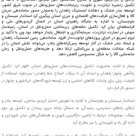
تکمیل زنجیره ترانزیت و تقویت زیرساخت‌های حمل‌ونقل در جنوب شرق کشور،
توسعه بندر خشک و دهکده لجستیک زاهدان را به‌عنوان محور ساماندهی جریان
کالا و فعال‌سازی ظرفیت‌های اقتصادی و مرزی استان پیگیری کرد.استاندار سیستان و
بلوچستان، با اشاره به جایگاه راهبردی استان در اتصال کریدورهای ملی و
فرامنطقه‌ای بیان کرد: تکمیل حلقه‌های زیرساختی حمل‌ونقل در استان، زمینه‌ساز
جهش در تجارت، ترانزیت، سرمایه‌گذاری و اشتغال پایدار خواهد بود.وی با تأکید بر
لزوم تسریع در اجرای پروژه‌های اولویت‌دار افزود: ساماندهی زمین لجستیک زاهدان
و ایجاد بندر خشک در کنار توسعه پس‌کرانه‌های بنادر، می‌تواند نقش استان را در
شبکه مبادلات منطقه‌ای و بین‌المللی ارتقا دهد و هزینه‌های حمل‌ونقل و زمان
جابه‌جایی کالا را به شکل محسوسی کاهش دهد.
بیجار با اشاره به‌ضرورت تکمیل زیرساخت‌های حمل‌ونقل استان اظهار کرد: تکمیل
راه‌آهن چابهار–زاهدان و امتداد آن تا میلک، اصلاح خط زاهدان–میرجاوه، استفاده از
ظرفیت ریلی برای واردات کالاهای اساسی و نیز توسعه فرودگاه‌های ایرانشهر و چابهار در
دستور کار قرار دارد.
استاندار سیستان و بلوچستان با اشاره به تفویض اختیار کریدور ساحلی، توسعه بنادر و
ارتقای راه‌های دسترسی، رسیدگی به مسائل پایانه مرزی ریمدان و تکمیل پل دوم
میلک، موضوعات مرتبط با اراضی، بازآفرینی شهری و هماهنگی‌های میان شهرداری و
اداره کل راه و شهرسازی را نیز مطرح کرد.
وی با تأکید بر بهره‌گیری از توان فنی و مهندسی بومی تصریح کرد: استفاده از