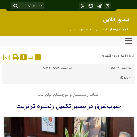
نیمروز آنلاین
اخبار شهرستان نیمروز و استان سیستان و
بلوچستان
پ
گروه :
اخبار ویژه
/
اقتصادی
شناسه :
11534
۰۷ اسفند ۱۴۰۴ - ۲۰:۴۶
۰
دیدگاه
استاندار سیستان و بلوچستان بیان کرد:
جنوب‌شرق در مسیر تکمیل زنجیره ترانزیت