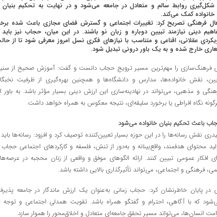
شکل‌گیری روابط سالم و متعادل در جامعه می‌شود و در نهایت به تحکیم بنیان
خانواده کمک می‌کند.
ال فرهنگی تصریح کرد: تغییرات اجتماعی و گسترش فضای مجازی باعث شده برخ
اهیم دینی نیازمند تبیین دوباره و زبان نو باشند. در این میان، حجاب نیز باید ب
یکردی عقلانی، اقناعی و متناسب با نیازهای فکری نسل امروز معرفی شود تا از حال
اری خارج شده و به یک باور درونی تبدیل شود.
 فرهنگ‌سازی را مهم‌ترین مسیر ترویج حجاب دانست و گفت: آموزش صحیح از سنی
یین، نقش خانواده‌ها، مدارس و دانشگاه‌ها و همچنین بهره‌گیری از ظرفیت نخبگا
هنگی و مذهبی، می‌تواند در نهادینه‌سازی این ارزش دینی بسیار مؤثر باشد. به باور او
گونه نگاه افراطی یا برخورد سلیقه‌ای، نتیجه معکوس به همراه خواهد داشت.
اب باعث تحکیم بنیان خانواده می‌شود
دری نقش رسانه‌ها را در این حوزه بسیار تعیین‌کننده توصیف کرد و افزود: رسانه‌ها باید ب
لید محتوای هدفمند، واقع‌بینانه و به‌دور از تنش، فلسفه و کارکردهای اجتماعی حجاب ر
ای افکار عمومی تبیین کنند. ارائه الگوهای موفق و واقعی از زنان محجبه در عرصه‌ها
می، فرهنگی و اجتماعی، می‌تواند تأثیرگذاری بالایی داشته باشد.
 در پایان خاطرنشان کرد: حجاب زمانی به‌عنوان یک ارزش ماندگار در جامعه پذیرفت
‌شود که با آگاهی، احترام و گفتگو همراه باشد. تقویت همدلی اجتماعی و توجه ب
امت انسان‌ها، می‌تواند مسیر تحقق جامعه‌ای متعادل و اخلاق‌محور را هموار سازد.