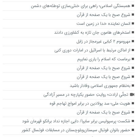
همبستگی اسلامی؛ راهی برای خنثی‌سازی توطئه‌های دشمن
شروع صبح با یک صفحه از قرآن
انسان نماینده خدا در زمین است
استخرهای هامون جان تازه به کشاورزی دادند
مهروموم ۲ کبابی غیرمجاز در زابل
از اماکن مرتبط با اسرائیل در امارات دوری کنی
برماست که اسلام را یاری نماییم
شروع صبح با یک صفحه از قرآن
شروع صبح با یک صفحه از قرآن
به‌نظام جمهوری اسلامی وفادار باشید
تجلّیِ ارادت؛ روایتِ حضورِ یکپارچه در مسیرِ آزادگی
هویت ملی؛ سد پولادین در برابر امواج تهاجم قوه
شروع صبح با یک صفحه از قرآن
شکست پرسپولیس برابر سایپا/ دایی اجازه نداد برانکو قهرمان شود
حضور بانوان فوتبال سیستان‌وبلوچستان در مسابقات فوتسال کشور