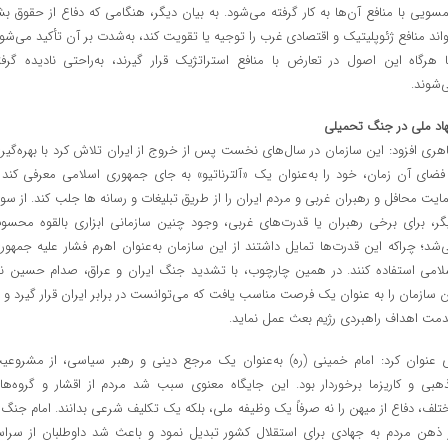
سویی با منافع آن‌ها به کار گرفته می‌شود. به بیان دیگر، هنگامی که دفاع از حقوق بش
واند منافع ژئوپلیتیک و اقتصادی غرب را توجیه یا تقویت کند، به‌شدت بر آن تأکید می‌شود
ا هرگاه این اصول در تعارض با منافع استراتژیک قرار گیرند، به‌راحتی نادیده گرفت
‌شوند.
اد ملی در جنگ تحمیلی
هری افزود: این سازمان در سال‌های نخست پس از خروج از ایران تلاش کرد با بهره‌گیر
 فضای آن زمان، خود را به‌عنوان یک «آلترناتیو» به جای جمهوری اسلامی معرفی کند 
ایت محافل و رهبران غربی و مردم ایران را از طریق تبلیغات و رسانه ها جلب کند. از سو
گر، برای برخی رهبران یا قدرت‌های غربی، وجود چنین سازمانی ابزاری بالقوه محسو
‌شد؛ چراکه این قدرت‌ها تمایل داشتند از این سازمان به‌عنوان اهرم فشار علیه جمهور
لامی استفاده کنند. در همین چارچوب، با تشدید جنگ ایران و عراق، صدام حسین نی
ن سازمان را به عنوان یک فرصت مناسب یافت که می‌توانست در برابر ایران قرار گیرد و د
مت اهداف راهبردی رژیم بعث عمل نماید.
 عنوان کرد: امام خمینی (ره) به‌عنوان یک مرجع دینی و رهبر سیاسی، از مشروعی
هبی و کاریزما برخوردار بود. این جایگاه معنوی سبب شد مردم از اقشار و گروه‌ها
تلف، دفاع از میهن را نه صرفاً یک وظیفه ملی، بلکه یک تکلیف شرعی بدانند. امام جنگ ر
 ذهن مردم به جهادی برای استقلال کشور تبدیل نمود و باعث شد داوطلبان از سراس