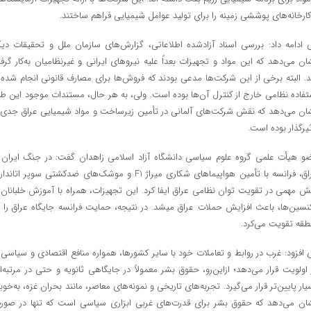
کارخانه‌های پوششی زمینه را برای تولید عوامل شیمیایی فراهم ساختند.
 ادامه داد: بررسی اسناد آزادشده اطلاعاتی، گزارش‌های سازمان ملل و تحقیقات دیگ
ان می‌دهد که این مواد و تجهیزات بعداً علیه نیروهای ایرانی و غیرنظامیان به‌کار گرفت
. البته برخی از این شرکت‌ها مدعی بودند که فروش‌ها برای مصارف قانونی انجام شده 
تفاده نظامی خارج از کنترل آن‌ها بوده است. ولی، به هر حال، مستندات موجود این طو
ان می‌دهد که نقش شرکت‌های آلمانی در تأمین زیرساخت و مواد شیمیایی عراق جدی 
ثیرگذار بوده است.
و هیأت علمی گروه علوم سیاسی دانشگاه آزاد اسلامی زاهدان گفت: در جنگ ایران 
عراق، فرانسه با تأمین هواپیماهای شکاری میراژ F1 و موشک‌های ضدکشتی سوپر اتاندا
ش مهمی در تقویت توان نظامی عراق ایفا کرد. این تجهیزات، همراه با آموزش خلبانان 
نسین‌ها، باعث افزایش حملات عراق میشد. در نتیجه، حمایت فرانسه جایگاه عراق را د
طقه تقویت می‌کرد.
 افزود: غرب در روابط و تعاملات خود با سایر کشورها، همواره منافع اقتصادی و سیاسی ر
 اولویت قرار می‌دهد؛ ازاین‌رو، حقوق بشر معمولاً در جایگاهی ثانویه و حتی در مرتبه‌ا
یار پایین‌تر قرار می‌گیرد. تجربه‌های تاریخی و نمونه‌های معاصر، مانند بحران غزه، به‌خوب
ان می‌دهد که حقوق بشر برای قدرت‌های غربی ابزاری سیاسی است که تنها در صور