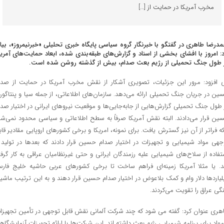
مخرب آمریکا در حمایت از […]
مدرضا طاهری در گفتگو با خبرنگار گروه سیاسی پایگاه خبری تحلیلی «خبرنیمروز»، بیا
د: امروز با افشای بخشی از اسناد و گزارش‌های طبقه‌بندی شده، ابعاد حمایت‌های آمریک
 طول جنگ تحمیلی از رژیم بعث صدام، بیش از گذشته روشن شده است.
 افزود: مرور این جزئیات، تصویری آشکار از نقش مخرب آمریکا در حمایت از صدا
ین در جریان جنگ تحمیلی ارائه می‌دهد. سازمان‌های اطلاعاتی، از جمله سیا و پنتاگون
 طول جنگ تحمیلی گزارش‌هایی از جابه‌جایی‌ها و موقعیت نیروهای ایرانی در اختیار صدا
ین قرار می‌دادند. البته نقش آمریکا صرفاً به سطح اطلاعاتی و سیاسی محدود نمی‌شد
که فراتر از آن نیز گسترش یافت. برای نمونه، امریکا و برخی کشورهای اروپایی مقادیر قاب
جهی مواد شیمیایی و تجهیزات در اختیار صدام حسین قرار دادند که بعدها در تولید 
تفاده از سلاح‌های شیمیایی علیه رزمندگان ایرانی و حتی غیرنظامیان عراقی به کار گرفت
. یا مثلا آمریکا زمینه‌ای فراهم ساخت تا برخی کشورهای عربی حاشیه خلیج فار
لیاردها دلار وام و کمک بلاعوض در اختیار صدام حسین قرار دهند و به این ترتیب ماشی
گی عراق را تقویت می‌کردند.
هری عنوان کرد: گفته می شود که چند شرکت آلمانی نقش قابل توجهی در تأمین تجهیزا
مواد برای برنامه شیمیایی رژیم بعث داشته اند. این شرکت‌ها با ارائه تجهیزات آزمایشگاه