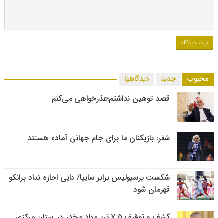
محبوب
جدید
دیدگاهها
قصد توهین نداشتم؛عذرخواهی می‌کنم
شفر: بازیکنان ما برای جام جهانی آماده هستند
شکست پرسپولیس برابر سایپا/ دایی اجازه نداد برانکو
قهرمان شود
کشف و توقیف ۷.۵ تن مواد مخدر در استان مرکزی