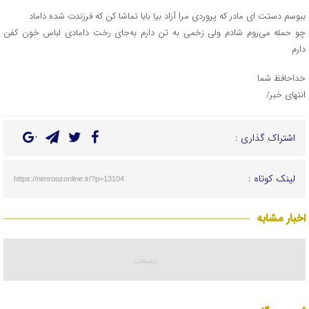
ببوسم دستت ای مادر که پروردی مرا آزاد بیا بابا تماشا کن که فرزندت شده داماد
چو حمله می‌روم شادم ولی زخمی به تن دارم به‌جای رخت دامادی لباس خون کفن
دارم
خداحافظ شما
انتهای خبر/
اشتراک گذاری :
لینک کوتاه :
https://nimroozonline.ir/?p=13104
اخبار مشابه