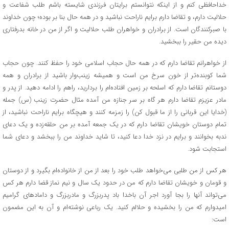
خداحافظی کنم و از اینکه نتوانستم برایتان فرزندی شایسته باشم طلب شفاعت و
حلالیت دارم، و تقاضا دارم برایم ناراحت نباشید و در همه حال بنا بر بوده؛ چون خداوند
با صبرکنندگان است. از برادران و خواهران طلب حلالیت و اگر از من در خانه بدرفتاری
دیده من حقیر را ببخشید.
از خواهرانم تقاضا دارم که در همه حال حجاب اسلامی خود را حفظ کنند. چون حجاب
شما کوبنده‌تر از خون سرخ من است و همیشه زینب‌وار باشید از برادران و همه
دوستانم تقاضا دارم که اسلحه بر زمین افتاده‌ام را بردارید، راهم را ادامه دهید. از پدر و
مادر عزیزم تقاضا دارم هر گاه بر سر جنازه من آمده مثال حضرت زینب (س) جمله
(خدایا این قربانی را از ما قبول کن) را زمزمه کنند و هیچگاه برایم ناراحت نباشید، از
تمام دوستان خویشان تقاضا دارم که در یک جمعه آمده بر من حلقه‌زده و یک دعای
ندبه بخوانند و برایم در نزد خدا دعا کنید، تا شاید خداوند من را ببخشد و دعای شما
استجابت شود.
هر کس از من طلبی می‌خواهد طلب خود را بعد از من از خانواده‌ام بگیرد و از دوستان
و قومان و خویشان تقاضا دارم که من در حدود یک سال و نیم نماز قضا دارم هر کس
می‌تواند آنها را بجا آورد اجر آن باخدا باد پدربزرگ و مادربزرگ و دامادهای گرامیم
امیدوارم که من را بخشیده و حلالم کنید. یک رباعی نوشته‌ام و آن به این مضمون
است: