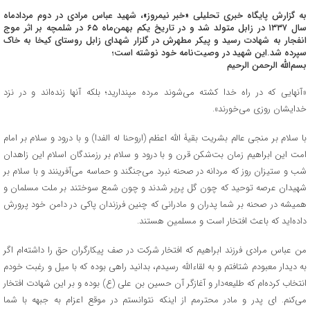
به گزارش پایگاه خبری تحلیلی «خبر نیمروز»، شهید عباس مرادی در دوم مردادماه
سال ۱۳۳۷ در زابل متولد شد و در تاریخ یکم بهمن‌ماه ۶۵ در شلمچه بر اثر موج
انفجار به شهادت رسید و پیکر مطهرش در گلزار شهدای زابل روستای کیخا به خاک
سپرده شد.این شهید در وصیت‌نامه خود نوشته است؛
بسم‌الله الرحمن الرحیم
«آنهایی که در راه خدا کشته می‌شوند مرده مپندارید؛ بلکه آنها زنده‌اند و در نزد
خدایشان روزی می‌خورند».
با سلام بر منجی عالم بشریت بقیۀ الله اعظم (اروحنا له الفدا) و با درود و سلام بر امام
امت این ابراهیم زمان بت‌شکن قرن و با درود و سلام بر رزمندگان اسلام این زاهدان
شب و ستیزان روز که مردانه در صحنه نبرد می‌جنگند و حماسه می‌آفرینند و با سلام بر
شهیدان عرصه توحید که چون گل پرپر شدند و چون شمع سوختند بر ملت مسلمان و
همیشه در صحنه بر شما پدران و مادرانی که چنین فرزندان پاکی در دامن خود پرورش
داده‌اید که باعث افتخار است و مسلمین هستند.
من عباس مرادی فرزند ابراهیم که افتخار شرکت در صف پیکارگران حق را داشته‌ام اگر
به دیدار معبودم شتافتم و به لقاءالله رسیدم، بدانید راهی بوده که با میل و رغبت خودم
انتخاب کرده‌ام که طلیعه‌دار و آغازگر آن حسین بن علی (ع) بوده و بر این شهادت افتخار
می‌کنم. ای پدر و مادر محترمم از اینکه نتوانستم در موقع اعزام به جبهه با شما