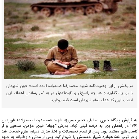
در بخشی از این وصیت‌نامه شهید محمدرضا صمدزاده آمده است: خون شهیدان
را زیر پا نگذارید و هر چه راسخ‌تر و ثابت‌قدم‌تر در به ثمر رساندن اهداف این
انقلاب الهی که هدف تمام شهیدان است قدم بردارید.
به گزارش پایگاه خبری تحلیلی «خبر نیمروز» شهید «محمدرضا صمدزاده» فروردین
۱۳۴۱ در زاهدان پای به عرضه گیتی نهاد. پدرش “جواد” فردی مؤمن، مذهبی و از
کاسب‌های معتمد بود. پس از اتمام تحصیلات و اخذ مدرک دیپلم، عازم خدمت شد
و در تیپ ۵۵ هوابرد شیراز خدمتش را شروع کرد، پس از مدتی داوطلبانه به جبهه