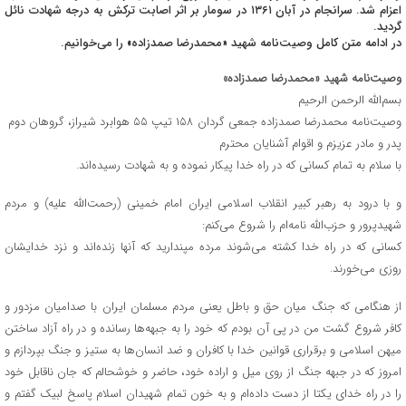
اعزام شد. سرانجام در آبان ۱۳۶۱ در سومار بر اثر اصابت ترکش به درجه شهادت نائل
گردید.
در ادامه متن کامل وصیت‌نامه شهید «محمدرضا صمدزاده» را می‌خوانیم.
وصیت‌نامه شهید «محمدرضا صمدزاده»
بسم‌الله الرحمن الرحیم
وصیت‌نامه محمدرضا صمدزاده جمعی گردان ۱۵۸ تیپ ۵۵ هوابرد شیراز، گروهان دوم
پدر و مادر عزیزم و اقوام آشنایان محترم
با سلام به تمام کسانی که در راه خدا پیکار نموده و به شهادت رسیده‌اند.
و با درود به رهبر کبیر انقلاب اسلامی ایران امام خمینی (رحمت‌الله علیه) و مردم
شهیدپرور و حزب‌الله نامه‌ام را شروع می‌کنم:
کسانی که در راه خدا کشته می‌شوند مرده مپندارید که آنها زنده‌اند و نزد خدایشان
روزی می‌خورند.
از هنگامی که جنگ میان حق و باطل یعنی مردم مسلمان ایران با صدامیان مزدور و
کافر شروع گشت من در پی آن بودم که خود را به جبهه‌ها رسانده و در راه آزاد ساختن
میهن اسلامی و برقراری قوانین خدا با کافران و ضد انسان‌ها به ستیز و جنگ بپردازم و
امروز که در جبهه جنگ از روی میل و اراده خود، حاضر و خوشحالم که جان ناقابل خود
را در راه خدای یکتا از دست داده‌ام و به خون تمام شهیدان اسلام پاسخ لبیک گفتم و