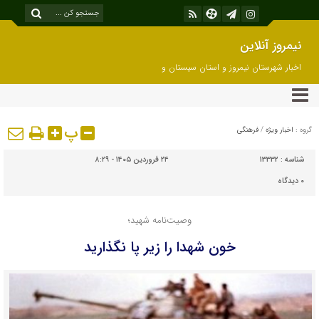
نیمروز آنلاین
اخبار شهرستان نیمروز و استان سیستان و
بلوچستان
پ
گروه :
اخبار ویژه
/
فرهنگی
شناسه :
13332
۲۴ فروردین ۱۴۰۵ - ۸:۲۹
۰
دیدگاه
وصیت‌نامه شهید؛
خون شهدا را زیر پا نگذارید