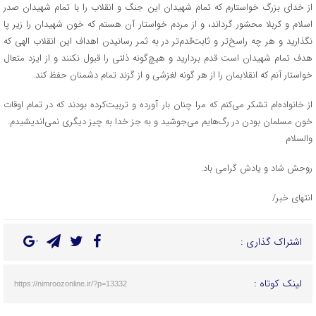
از خدای بزرگ خواستارم که تمام شهیدان این جنگ و انقلاب را با تمام شهیدان صدر
اسلام و کربلا محشور گرداند، و از مردم خواستار آن هستم که خون شهیدان را زیر پا
نگذارید و هر چه راسخ‌تر و ثابت‌قدم‌تر در به ثمر رسانیدن اهداف این انقلاب الهی که
هدف تمام شهیدان است قدم بردارید و هیچ‌گونه ذلتی را قبول نکنند و از ایزد متعال
خواستار آنم که انقلابمان را از هر گونه لغزشی و از گزند تمام دشمنان حفظ کند.
از خانواده‌ام تشکر می‌کنم که مرا چنان بار آورده و تربیت‌کرده بودند که در تمام اوقات
خون مسلمان بودن در رگ‌هایم می‌جوشید و به جز خدا به چیز دیگری نمی‌اندیشیدم.
والسلام
روحش شاد و یادش گرامی باد.
انتهای خبر/
اشتراک گذاری :
لینک کوتاه :
https://nimroozonline.ir/?p=13332