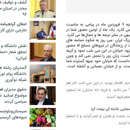
مخدر در استان 
۹۶
اعطای گواهینامه ر
روز یکشنبه ۹ فروردین ماه در پیامی به مناسبت
می گذرد. یک ماه از اولین حضور شما در
خارجی دارای کار
هن در سایر عرصه ها و مجال‌ها می گذرد.
زرگ ایران. سی روز به شکوه حماسه های
 از رزمندگان در نیروهای مسلح که حضور
نقش دانشگاه و ن
ود: خیابان در این سی شب نمود و آیینه
تحقق شعار «حمای
ست، زبان زور را تحمل نمی کند و چون
ایرانی»
دانست که خیابان خود جبهه گسترده شما
است. و از خیابان عصبانی و آشفته است.
گسترش رشته ها
دانشگاه پیام نور/
شبکه نوآوری
ید. افتخار بودید. در این سی شب کنار هم
حقوق مدیران فعل
سر دادید. با فریاد «نه سازش، نه تسلیم،
موضوع اساتید دو
صم فرود آمدید.
سیاسی کردند
مجتبی خامنه ای بیعت کرد
سیستان‌وبلوچس
 رحمت و غفران و نصر کردید و با تسلیم
میوه‌های گرمسیر
 کردید.