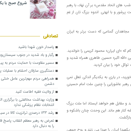
شروع صبح با یک
ب های اتحاد مقدس» بر آن نهاد، با رهبر
رشور و با ابهتی. اندوه بزرگ تان از غم
 مجاهدان گمنامی که دست برتر به ایران
تصادفی
پاسدار خون شهدا باشید
 که «ای ایران» محمود کریمی را خواندید.
رگبار و باد شدید در جنوب سیستان‌و
ی «الله اکبر» حسین طاهری همراه شدید و
مسیر مقاومت با حمایت مردم به پی
وکل خود را بیان کردید.
دستگیری سارقان احشام با عملیات 
ید، در یاری به یکدیگر اندکی تعلل نمی
همراهی مردم مهم‌ترین عامل خنثی 
دشمن
 رهبر عاشورایی را چنین ملت امام حسینی
از ولایت‌ فقیه اطاعت کنید
وزارت بهداشت مخالفتی با برگزاری ال
 و مقابل هم خواهد ایستاد اما ملت بزرگ
انتخابات نظام پزشکی ندارد
شه کنار هم ماند. این وحدت چنان باشکوه و
رشد ۱۳۳ درصدی ترانزیت کالا در سیستان
بازگشت.
تعرض به رهبر معظم انقلاب پاسخ ق
را به دنبال دارد
 یکصدا ایران را صدا می زنند و روح جمعی