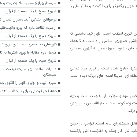
سیستان‌‌وبلوچستان نماد بصیرت و 
خوبی یکدیگر را پیدا کردند و دفاع ملی را
شروع صبح با یک صفحه از قرآن
نوجوانان انقلابی آینده‌سازان تمدن 
از مردم تقاضا دارم که پیرو ولایت‌فقی
ساس ترین لحظات است اظهار کرد: دشمنی که
شروع صبح با یک صفحه از قرآن
وپاشی جمهوری اسلامی را داشت، حالا هدف
داروهای تخصصی، مطالبه‌ای برای درم
ضان باز بود امروز تبدیل به آرزوی عملیاتی
مرحله دوم مقابله با ورود شترها به تا
شروع صبح با یک صفحه از قرآن
 کنترل خارج شده است و تورم مواد غذایی
عملیات آماده‌سازی سایت نهضت مل
سیستان
هواپیمابر و پایگاه های منطقه ای آمریکا لطمه های بزرگ دیده است.
سیره انبیاء و اولیای الهی را الگوی زن
دهه فجر فرصتی برای بازخوانی اهداف
ز بخش مهم و موثری از مقاومت است و رژیم
 زده کرده است.انصار الله یمن با ورودش
بزند.
بل مستکبران عالم است. ترامپ در جهان
. شر آغاز جنگ به آغازکننده اش بازگشته