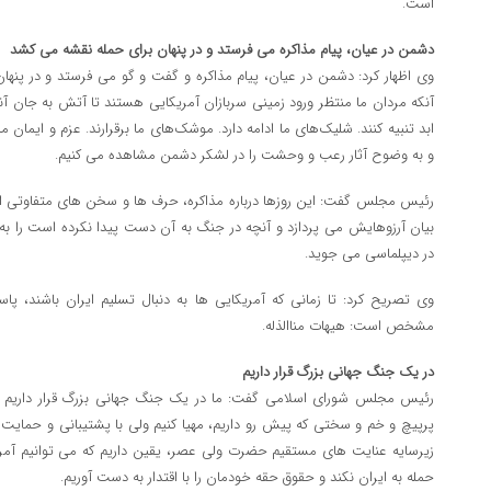
است.
دشمن در عیان، پیام مذاکره می فرستد و در پنهان برای حمله نقشه می کشد
وی اظهار کرد: دشمن در عیان، پیام مذاکره و گفت و گو می فرستد و در پنها
آنکه مردان ما منتظر ورود زمینی سربازان آمریکایی هستند تا آتش به جان آنها
ابد تنبیه کنند. شلیک‌های ما ادامه دارد. موشک‌های ما برقرارند. عزم و ایما
و به وضوح آثار رعب و وحشت را در لشکر دشمن مشاهده می کنیم.
رئیس مجلس گفت: این روزها درباره مذاکره، حرف ها و سخن های متفاوتی از
در دیپلماسی می جوید.
وی تصریح کرد: تا زمانی که آمریکایی ها به دنبال تسلیم ایران باشند، پاس
مشخص است: هیهات مناالذله.
در یک جنگ جهانی بزرگ قرار داریم
رئیس مجلس شورای اسلامی گفت: ما در یک جنگ جهانی بزرگ قرار داریم و ب
پرپیچ و خم و سختی که پیش رو داریم، مهیا کنیم ولی با پشتیبانی و حمای
زیرسایه عنایت های مستقیم حضرت ولی عصر، یقین داریم که می توانیم آمری
حمله به ایران نکند و حقوق حقه خودمان را با اقتدار به دست آوریم.