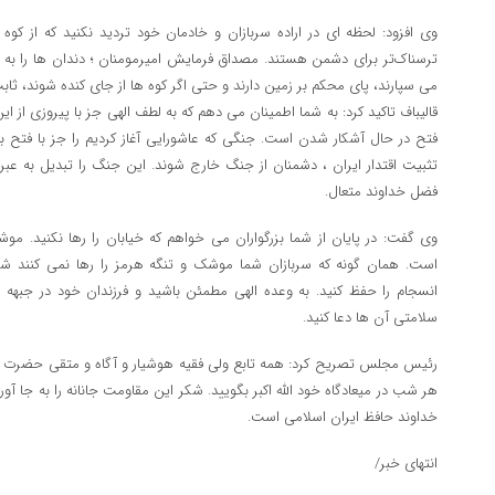
وی افزود: لحظه ای در اراده سربازان و خادمان خود تردید نکنید که از کوه ا
ترسناک‌تر برای دشمن هستند. مصداق فرمایش امیرمومنان ؛ دندان ها را به
می سپارند، پای محکم بر زمین دارند و حتی اگر کوه ها از جای کنده شوند، ثابت
قالیباف تاکید کرد: به شما اطمینان می دهم که به لطف الهی جز با پیروزی از
فتح در حال آشکار شدن است. جنگی که عاشورایی آغاز کردیم را جز با فتح به
تثبیت اقتدار ایران ، دشمنان از جنگ خارج شوند. این جنگ را تبدیل به عبر
فضل خداوند متعال.
وی گفت: در پایان از شما بزرگواران می خواهم که خیابان را رها نکنید. مو
است. همان گونه که سربازان شما موشک و تنگه هرمز را رها نمی کنند شما
انسجام را حفظ کنید. به وعده الهی مطمئن باشید و فرزندان خود در جبهه 
سلامتی آن ها دعا کنید.
رئیس مجلس تصریح کرد: همه تابع ولی فقیه هوشیار و آگاه و متقی حضرت آی
هر شب در میعادگاه خود الله اکبر بگویید. شکر این مقاومت جانانه را به جا آور
خداوند حافظ ایران اسلامی است.
انتهای خبر/