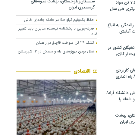
سیستان‌وبلوچستان، بهشت میوه‌های
کشف و توقیف ۷.۵ تن مواد
گرمسیری ایران
مرکزی طی سال
حفظ یک‌ونیم کیلو طلا در حادثه جاده‌ای خاش
انندگی به اتباع
صرفه‌جویی با بخشنامه نیست؛ مدیران باید تغییر
ت آمایش
کنند
کشف ۲۴ تن سوخت قاچاق در زاهدان
خبگان کشور در
فعال بودن پروژه‌های راه و مسکن در ۱۳ شهرستان
ت از کالای
ی کاربردی
اقتصادی
 راه اندازی
ی دانشگاه آزاد/
 شغله را
تان، بهشت
ی ایران