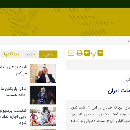
ن
پ
محبوب
جدید
دیدگاهها
قصد توهین ندا
می‌کنم
رد
شفر: بازیکنان ما
لت ایران
آماده هستند
رئیس مجلس شورای اسلامی با بیان این که خیابان در این ۳۰ شب نمود
شکست پرسپولیس 
ن بود، گفت: دشمن از خیابان که جبهه
دایی اجازه نداد ب
ایتکاران تاریخ است، عصبانی و آشفته
شود