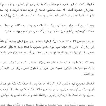
قالیباف گفت: در این شب های مقدس که به یاد رهبر شهیدمان می توان نام «ش
عزیزمان حضرت آیت الله سید مجتبی خامنه ای عزیز بیعت کردید و چه بیعت پ
شهادت آقا را تبدیل به خشم علیه دشمن و لبیک به نایب امام زمان(عج) کردید.
وی تصریح کرد: برای سرداران بزرگ ، فرماندهان رشید و مظلومان میناب و
دادند، گریستید. پشتوانه رزمندگان جان بر کف خود در تمام جبهه ها شدید.
رئیس مجلس ادامه داد: ملت بزرگ ایران! شما جان و روح ایران بودید آن هنگام
آن زمان که «بزن که خوب می زنی» مهدی رسولی را فریاد زدید. با نوای حماس
صدای اقتدار ایران در روز قدس بودید. و با «حسبی الله» محسن چاووشی قدرت ت
وی گفت: شما به راستی ملت امام حسین(ع) هستید که غم یکدیگر را می خور
کنید، کم خود را با دیگری شریک می شوید و از هیچ کرمی دریغ نمی کنید. آن
روا است.
قالیباف تصریح کرد: دشمن گمان کرد که جامعه پس از جنگ تکه تکه خواهد شد
ایران یک پیکر با نود میلیون جان بود و بر خلاف انگاره دشمن متحدتر از همی
عمیق بود که لکنت ها در دفاع از ایران برداشته شد و توطئه دشمن به خودش 
رئیس مجلس تاکید کرد: امروز هنرمند و ورزشکار و رزمنده و کارگر و معلم همه