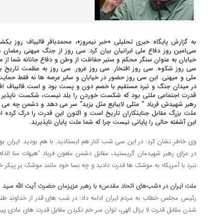
به گزارش پایگاه خبری تحلیلی «خبر نیمروز»، محمدباقر قالیباف
سی‌امین روز دفاع ملی ایرانیان بیان کرد: سی روز از جنگ میهنی رمضان 
خیابان به عنوان سنگر محکم و ستبر حفاظت از وطن و دفاع جانانه شما از می
سی روز شکوه. سی روز افتخار. سی روز غرور. سی روز به عظمت تاریخ ب
ملی و میهنی. این سی روز حضور در خیابان و سایر عرصه ها نه فقط حمایت
در میدان جنگ و نبرد مستقیم با خصم دون و پست بود و است.قالیباف افز
قدرت اجتماعی ملتی بود که شکست خوردن را بلد نیست، شکست ناپذیر ا
رهبر شهیدش فریاد ” مثلی لایبایع مثل یزید” سر می دهد و دشمن چه می 
ملت بزرگ مقابل جنایتکاران تاریخ است و اکنون این قدرت را درک کرده 
این آشفته حالی را پایانی نیست چرا که شما ملت پایان ناپذیرید.
وی خاطر نشان کرد: در این سی شب کنار هم ایستادید. با هم بودید. ایران بود
در عزای رهبر شهیدمان گریستید، مقابل دشمن ملعون فریاد “هیهات منا الذله” 
نبرد با آمریکا» به موشک ها قدرت دادید و چه بسا خود مانند موشک بر پیکر خ
ملت ایران در «شب‌های اتحاد مقدس» با رهبر عزیزمان حضرت آیت الله سید 
رئیس مجلس خطاب به مردم ایران ادامه داد: در شب های قدر از خداوند طلب
شدن مقابل قدرت لا یزال الهی، توان سر خم نکردن مقابل قدرت های مادی پیدا