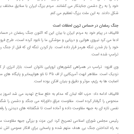
خود را به رخ دشمن جنایتکار می کشانند. مردم بزرگ ایران با سلایق مختلف به 
شکل دادند. به این ملت بزرگ تعظیم می کنم.
جنگ رمضان در حساس ترین لحظات است
قالیباف در پیام خود به مردم ایران با بیان این که اکنون جنگ رمضان در ح
ادعا می کرد نیروی هوایی و دریایی و موشکی ما را نابود کرده است، طرح فر
خود را باز شدن تنگه هرمز قرار داده است. باز کردن تنگه ای که قبل از جنگ رم
ترامپ شده است.
وی افزود: ترامپ در همراهی کشورهای اروپایی ناتوان است. بازار انرژی از
نزدیک است. مظاهر ابهت آمریکایی از اف ۳۵ تا ناو 
اصابت ها به رژیم، موثر و دقیق و بنیان افکن بوده است.
قالیباف ادامه داد: حزب الله لبنان که مدام به خلع سلاح تهدید می شد امرو
منحوس را گرفتار کرده است. مقاومت عراق دلاورانه می جنگد و دشمن را شگفت
نفس تازه ای به جبهه مقاومت داده و آماده است تا شگفتانه های دیدنی را رقم 
رئیس مجلس شورای اسلامی تصریح کرد: این عزت و بزرگی جبهه مقاومت مقا
به راه انداختن جنگ بی هدف متهم شده و پاسخی برای افکار عمومی اش ندارد