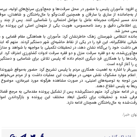
 افزود: مأموران پلیس با حضور در محل سرقت‌ها و جمع‌آوری سرنخ‌های اولیه، بررس
ار به‌جامانده از سارق یا سارقان و همچنین گفت‌وگو با مال‌باختگان و شاهدان، موف
ند مسیر تحرکات مجرمانه عامل یا عوامل احتمالی را شناسایی کنند. پس از چند رو
ری اطلاعاتی دقیق و رصد نامحسوس، هویت یکی از متهمان اصلی این پرونده برا
یس محرز شد.
مانده انتظامی شهرستان زهک خاطرنشان کرد: مأموران با هماهنگی مقام قضایی و د
لیاتی غافلگیرانه، این فرد را در یکی از نقاط حاشیه‌ای شهر دستگیر کردند. متهم که ابتد
ی داشت خود را بی‌گناه نشان دهد، در تحقیقات تکمیلی با مواجهه با شواهد و مدار
ع‌آوری‌شده، به دو فقره سرقت منزل و دو فقره سرقت ادوات کشاورزی اعتراف کرد. ای
قت‌ها را با همکاری فرد دیگری انجام داده که پلیس تلاش برای شناسایی و دستگیر
 را آغاز کرده است.
یبی‌فر با اشاره به اهمیت همکاری مردم با پلیس تشریح کرد: حضور به‌موقع شهروندا
 اعلام موارد مشکوک نقش مهمی در موفقیت این عملیات داشت و از مردم می‌خواهی
ن توجه به توصیه‌های امنیتی، در صورت مشاهده هرگونه مورد غیرعادی، موضوع ر
یعاً به پلیس اطلاع دهند.
 در ادامه عنوان کرد: متهم دستگیرشده پس از تشکیل پرونده مقدماتی به مرجع قضائ
رفی شده و تحقیقات برای تکمیل ابعاد مختلف این پرونده و بازگرداندن اموا
قت‌شده به مال‌باختگان همچنان ادامه دارد.
تهای خبر/
اشتراک گذاری :