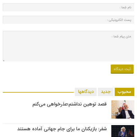
محبوب
جدید
دیدگاهها
قصد توهین نداشتم؛عذرخواهی می‌کنم
شفر: بازیکنان ما برای جام جهانی آماده هستند