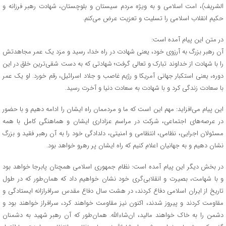
الشریف)، امت اسلامی و به ویژه مردم سیستان و بلوچستان، شهادت رهبر فرزانه و
حکیم انقلاب اسلامی را تسلیت و تعزیت عرض می‌کنم.
در متن این پیام آمده است:
آن رهبر بزرگ به آرزوی خود، یعنی شهادت در راه خدا، رسید و مزد یک عمر مجاهدتش
را با شهادت از خداوند تبارک و تعالی گرفت؛ شهادتی که به دست شقی‌ترین خلق در این
دوره، یعنی استکبار جهانی آمریکا و رژیم غاصب و جلاد اسرائیل، رقم خورد. او یک عمر
با سعادت زندگی کرد و با شهادت به سعادت دنیا و آخرت رسید.
این پیام می‌افزاید: مهم این است که ما و مردممان راه ایشان را ادامه دهیم و با حضور
در عرصه‌های اجتماعی، شرکت در مراسم عزاداری ایشان و هماهنگی کامل با همه
مسئولان اجرایی، نظامی، انتظامی و امنیتی، دلدادگی خود را به آن رهبر فقید و بزرگ
نشان دهیم و به جهانیان اعلام کنیم که راه ایشان پر رهرو خواهد بود.
در بخش دیگر این پیام آمده است: نظام جمهوری اسلامی همچنان پابرجا خواهد بود
و با شهامت، بصیرت و انقلابی‌گری خود نشان خواهیم داد که همان‌طور که در طول
تاریخ از ایران اسلامی دفاع کردند، در هشت سال دفاع مقدس سرافرازانه ایستادگی و
مقاومت کردند و پیروز شدند، اکنون نیز مقاومت خواهند کرد، سرافراز خواهند بود و
دشمن را به خاک خواهند مالید، ان‌شاءالله. همان‌طور که آن رهبر شهید به دشمنان