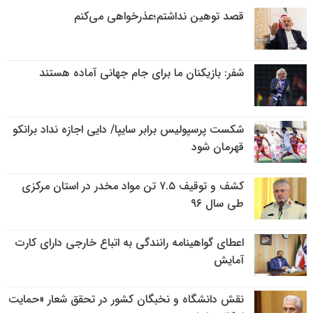
قصد توهین نداشتم؛عذرخواهی می‌کنم
شفر: بازیکنان ما برای جام جهانی آماده هستند
شکست پرسپولیس برابر سایپا/ دایی اجازه نداد برانکو
قهرمان شود
کشف و توقیف ۷.۵ تن مواد مخدر در استان مرکزی
طی سال ۹۶
اعطای گواهینامه رانندگی به اتباع خارجی دارای کارت
آمایش
نقش دانشگاه و نخبگان کشور در تحقق شعار «حمایت