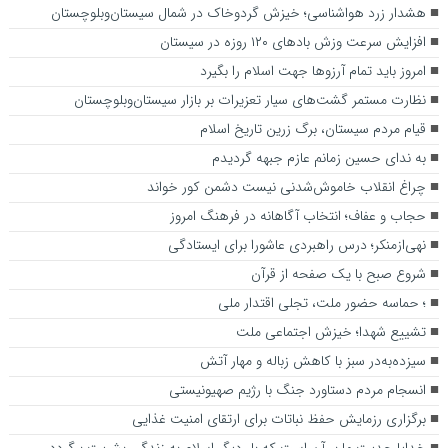
هشدار زرد هواشناسی؛ خیزش گردوخاک در شمال سیستان‌وبلوچستان
افزایش سرعت وزش بادهای ۱۲۰ روزه در سیستان
امروز باید تمام آرزوها جهت اسلام را بگیرد
نظارت مستمر گشت‌های سیار تعزیرات بر بازار سیستان‌وبلوچستان
قیام مردم سیستان، برگ زرین تاریخ اسلام
به ندای حسین زمانم عازم جبهه گردیدم
چراغ انقلاب خاموش‌شدنی نیست دشمن کور خواند
حجاب و عفاف؛ انتخاب آگاهانه در فرهنگ امروز
نهی‌ازمنکر؛ درس راهبردی عاشورا برای ایستادگی
شروع صبح با یک صفحه از قرآن
؛ حماسه حضور ملت، تجلی اقتدار ملی
تشییع شهدا؛ خیزش اجتماعی ملت
سیزده‌به‌در سبز با کاهش زباله و مهار آتش
انسجام مردم دستاورد جنگ با رژیم صهیونیستی
برگزاری رزمایش حفظ نباتات برای ارتقای امنیت غذایی
خدایا جدیت ما بر آن است که بار دیگر اسلام به زندگی بشریت برگردد