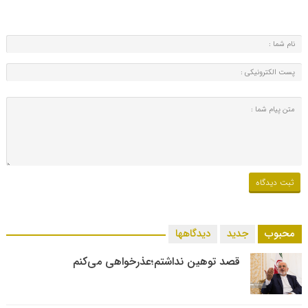
محبوب
جدید
دیدگاهها
قصد توهین نداشتم؛عذرخواهی می‌کنم