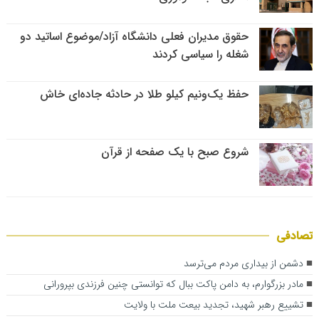
حقوق مدیران فعلی دانشگاه آزاد/موضوع اساتید دو
شغله را سیاسی کردند
حفظ یک‌ونیم کیلو طلا در حادثه جاده‌ای خاش
شروع صبح با یک صفحه از قرآن
تصادفی
دشمن از بیداری مردم می‌ترسد
مادر بزرگوارم، به دامن پاکت ببال که توانستی چنین فرزندی بپرورانی
تشییع رهبر شهید، تجدید بیعت ملت با ولایت