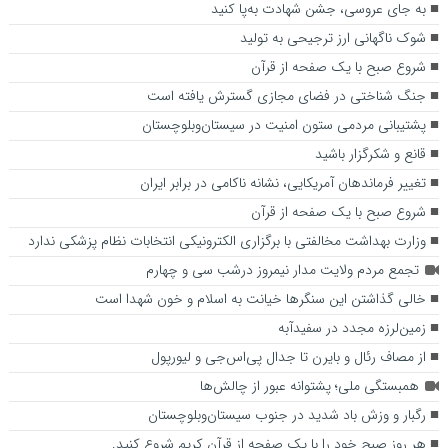
به جای عروسی، جشن شهادت به‌پا کنید
شوک ناگهانی ارز ترجیحی به تولید
شروع صبح با یک صفحه از قرآن
جنگ شناختی در فضای مجازی گسترش یافته است
پشتیبانی مردمی ستون امنیت در سیستان‌وبلوچستان
قانع و شکرگزار باشید
تغییر فرماندهان آمریکایی، نشانه ناکامی در برابر ایران
شروع صبح با یک صفحه از قرآن
وزارت بهداشت مخالفتی با برگزاری الکترونیکی انتخابات نظام پزشکی ندارد
تجمع مردم ولایت مدار نیمروز درشب سی و چهارم
خالی گذاشتن این سنگرها خیانت به اسلام و خون شهدا است
زمین‌لرزه مجدد در سفیدآبه
از مصاف رئال و بایرن تا جدال پی‌اس‌جی و لیورپول
همبستگی ملی؛ پشتوانه عبور از چالش‌ها
رگبار و وزش باد شدید در جنوب سیستان‌وبلوچستان
هر روز صبح خود را با یک صفحه از قرآن کریم شروع کنید.