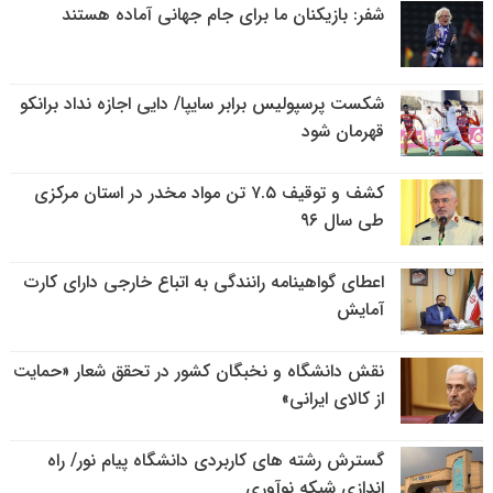
شفر: بازیکنان ما برای جام جهانی آماده هستند
شکست پرسپولیس برابر سایپا/ دایی اجازه نداد برانکو
قهرمان شود
کشف و توقیف ۷.۵ تن مواد مخدر در استان مرکزی
طی سال ۹۶
اعطای گواهینامه رانندگی به اتباع خارجی دارای کارت
آمایش
نقش دانشگاه و نخبگان کشور در تحقق شعار «حمایت
از کالای ایرانی»
گسترش رشته های کاربردی دانشگاه پیام نور/ راه
اندازی شبکه نوآوری