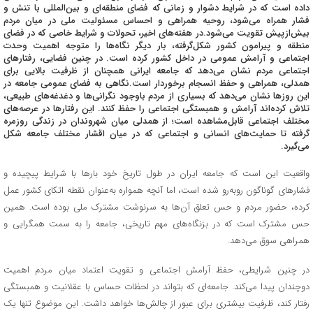
داده است که در شرایط دشوار و زمانی که فضای منطقه‌ای و بین‌المللی با تنش و
فشار همراه می‌شود، روحیه همراهی و احساس مسئولیت ملی در میان مردم
بیش‌ازپیش تقویت می‌شود.در هفته‌های اخیر، تحولات و شرایط خاصی که در فضای
منطقه و پیرامون کشور شکل‌گرفته، بار دیگر نگاه‌ها را متوجه اهمیت وحدت
اجتماعی و آرامش عمومی در داخل کشور کرده است. در چنین فضایی، رفتارهای
اجتماعی مردم نشان می‌دهد که جامعه ایرانی همچنان از ظرفیت بالایی برای
همدلی، همراهی و حفظ انسجام برخوردار است.نگاهی به فضای عمومی جامعه در
این روزها نشان می‌دهد که بسیاری از مردم باوجود نگرانی‌ها و دغدغه‌های طبیعی،
تلاش کرده‌اند آرامش و همبستگی اجتماعی را حفظ کنند. این رفتارها در عرصه‌های
مختلف اجتماعی قابل‌مشاهده است؛ از همدلی میان شهروندان در زندگی روزمره
گرفته تا حمایت‌های انسانی و اجتماعی که در میان اقشار مختلف جامعه شکل
می‌گیرد.
واقعیت این است که جامعه ایران در طول تاریخ خود بارها با شرایط پیچیده و
فشارهای گوناگون روبه‌رو شده است، اما آنچه همواره به‌عنوان نقطه اتکای کشور عمل
کرده، حضور مردم و حس تعلق آن‌ها به سرنوشت مشترک ملی بوده است. همین
حس مشترک است که در بزنگاه‌های مهم تاریخی، جامعه را به سمت همگرایی و
همراهی سوق می‌دهد.
در چنین شرایطی، حفظ آرامش اجتماعی و تقویت اعتماد میان مردم اهمیت
دوچندان پیدا می‌کند. جامعه‌ای که بتواند در لحظات حساس با عقلانیت و همبستگی
رفتار کند، ظرفیت بیشتری برای عبور از چالش‌ها خواهد داشت. این موضوع تنها یک