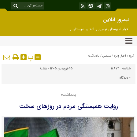
نیمروز آنلاین
اخبار شهرستان نیمروز و استان سیستان و
بلوچستان
پ
گروه :
اخبار ویژه
/
سیاسی
/
یادداشت
شناسه :
12874
۱۵ فروردین ۱۴۰۵ - ۸:۵۸
۰
دیدگاه
یادداشت؛
روایت همبستگی مردم در روزهای سخت