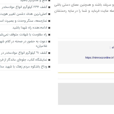
قانع و شکرگزار باشید
ز و سربلند باشند و همچنین عصای دستی باشی
کشف ۲۳۴ کیلوگرم انواع موادمخدر
صله عنایت فرماید و شما را در سایه رحمتشان
اصلی‌ترین هدف دشمن تغییر هویت
نمازجمعه، سنگر وحدت و بصیرت ام
ادامه‌دهنده راه شهدا باشید
راه مقاومت با شهادت متوقف نمی‌شو
دعوت به حضور در صحنه در کلام شهید
غلامیان»
ه :
کشف ۹۱ کیلوگرم انواع موادمخدر در شهرستان زاهدان
https://nimroozonline.i
نمایشگاه کتاب، جلوه‌ای ماندگار از فر
وداع باشکوه مردم زهک با شهید مدا