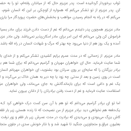
ثواب برخوردار گردانیده است. پدر عزیزم حال که از میانتان رفته‌ام، تو را به 
کن. پدر عزیزم از تو تشکر می‌کنم که همواره از کوچکی بر این که انسان شوم
می‌کنم که در راه به انجام رسیدن مواهب و بخشش‌های حضرت پروردگار مرا یاری 
مادر عزیزم همچون پدر دلبندم می‌دانم که غم از دست دادن فرزند برای مادر بسی
فراموش کن ولی می‌دانم که این امر برای مادر امکان‌پذیر نمی‌باشد. ولی مادر عزی
آمده و یک روز هم از دنیا می‌رود چه بهتر که مرگ و شهادت انسان در راه الله باشد.
مادر عزیزم. از زحماتی که در مدت عمرم برایم کشیدی تشکر می‌کنم و از خدای بار
شما عنایت فرماید. حال ای خواهران مهربان و گرامیم می‌دانم که برای شما هم 
برادر بزرگتان را که سایه‌ای بر روی سرتان بود بشنوید، ای خواهران مهربانم انسا
است در روی زمین و بعد از مدتی چه زود یا چه دیر به همان خاک بر می‌گردد و ا
یک غم و داغی است که برای بازماندگانش به جای می‌ماند، ولی خواهران عزیزم
استقامت عنایت فرماید و غم از دست رفتن برادرتان را از دلتان بیرون نماید.
اما تو ای برادر گرامیم می‌دانم که تو هم با آن سن کمت درک خواهی کرد کـه بـ
یک‌دفعه هم نخواهی دید برادر عزیزم از من نصیحت که تا زنده هستی زیر بار ظلم
کاش بزرگ می‌بودی و می‌دیدی که برادرت در مدت عمرش زیر بار ظلم و زور نرفت و
بعثیون عراق و متجاوزین جنگید تا شهید شد و با نثار خونش سدی در جلوی متجاوز