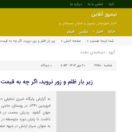
تازه
تماس با ما
درباره ما
نیمروز آنلاین
اخبار شهرستان نیمروز و استان سیستان و
بلوچستان
خانه
اخبار
عکس
فیلم
شما اینجا هستید »
صفحه اصلی »
زیر بار ظلم و زور نروید، اگر چه به قیم
گروه : دسته‌بندی نشده
شناسه :
7750
۲۰ مهر ۱۴۰۴ - ۸:۵۳
۰
دیدگاه
زیر بار ظلم و زور نروید، اگر چه به قیمت
به گزارش پایگاه خبری تحلیلی «خ
فروردین ۱۳۴۱، در روستا
جهان گشود. پدرش محمد، در شهر
داشت. تا پایان دوره متوسطه در 
به عنوان سرباز ارتش در جبهه حضو