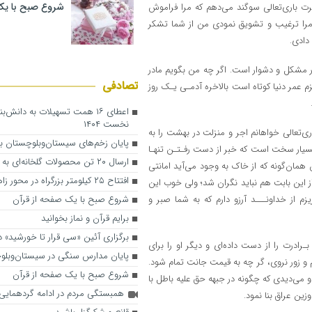
شروع صبح با یک
حضرت باری‌تعالی سوگند می‌دهم که مرا فراموش
، مرا ترغیب و تشویق نمودی من از شما تشکر
دادی.
ار مشکل و دشوار است. اگر چه من بگویم مادر
تصادفی
زم عمر دنیا کوتاه است بالاخره آدمـی یـک روز
اعطای ۱۶ همت تسهیلات به دانش‌ب
نخست ۱۴۰۴
ی‌تعالی خواهانم اجر و منزلت در بهشت را به
پایان زخم‌های سیستان‌وبلوچستان با
بسیار سخت است که خبر از دست رفـتـن تنهـا
ارسال ۲۰ تن محصولات گلخانه‌ای به مناطق جنگی
ن همان‌گونه که از خاک به وجود می‌آید امانتی
افتتاح ۲۵ کیلومتر بزرگراه در محور زاهدان _ بیرجند
ز این بابت هم نباید نگران شد؛ ولی خوب این
 از خداونـــد آرزو دارم که به شما صبر و
شروع صبح با یک صفحه از قرآن
برایم قرآن و نماز بخوانید
برگزاری آئین‌ «سی قرار تا خورشید» 
رادرت را از دست داده‌ای و دیگر او را برای
پایان مدارس سنگی در سیستان‌وبلو
 و زور نروی، گر چه به قیمت جانت تمام شود.
شروع صبح با یک صفحه از قرآن
 می‌دیدی که چگونه در جبهه حق علیه باطل با
همبستگی مردم در ادامه گردهمایی
ین عراق بنا نمود.