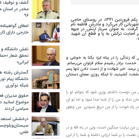
مخدر در استان 
۹۶
به گزارش پایگاه خبری تحلیلی «خبرنیمروز»، شهید «غلامعلی فتحی»، یکم فروردین ۱۳۴۱، در روستای حاجی
ربانی کار می‌کرد و مادرش فاطمه نام
اعطای گواهینامه ر
گرفت. به عنوان سرباز ارتش در جبهه
خارجی دارای کار
 عراقی بر اثر اصابت ترکش به پا و قطع آن شهید
.
نقش دانشگاه و ن
تحقق شعار «حمای
 که زندگی را در پناه ایزد یکتا به خوشی و
ایرانی»
. خدمت برادر رشیدم سلام فراوان می‌رسانم.
ن برسد. خبر شهادت و از دست دادن تنها پسر
گسترش رشته ها
۲۰ سال تمام در پای او رنج و مشقت کشیدید، تا اینکه روزی عصای دستتان
دانشگاه پیام نور/
شبکه نوآوری
م من دوست داشتم روزی شود که بتوانم تو را
حقوق مدیران فعل
ن نداد و من را از شما جدا نمود و اما تو ای
موضوع اساتید دو
ر راه خودت را از من دریغ ننمودی. من چطور
سیاسی کردند
درخشش استعدا
سیستان‌وبلوچستا
 من برایت سنگین است، ولی در راه الله و در
علمی
نعمت را بر شما ارزانی داشته و شما را از این