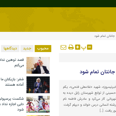
ت جانتان تمام شود
پ
محبوب
جدید
دیدگاهها
قصد توهین ندا
می‌کنم
 جانتان تمام شود
شفر: بازیکنان ما
آماده هستند
برنیمروز»، شهید «غلامعلی فتحی»، یکم
ی حاجی حسینی از توابع شهرستان زابل دیده به
شکست پرسپولیس 
بانی کار می‌کرد و مادرش فاطمه نام
دایی اجازه نداد ب
رشته انسانی درس خواند و دیپلم گرفت.
شود
ر یافت. […]