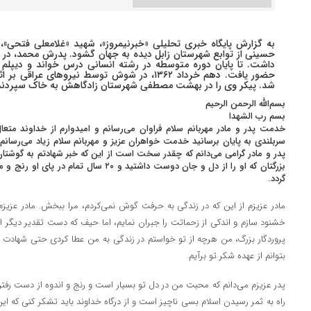
حسینی از توابع شهرستان زابل دیده به جهان گشود. پدرش محمد، در شه
داشت. تا پایان دوره متوسطه در رشته انسانی درس خواند و دیپلم 
حضور یافت. دهم خرداد ۱۳۶۲، در شوش توسط نیروهای
شد. پیکر وی را در بهشت مصطفی شهرستان زادگاهش به خاک سپردند
بسم‌الله الرحمن الرحیم
بسم رب الشهدا
خدمت پدر و مادر مهربانم سلام فراوان می‌رسانم و امیدوارم از خداوند متعال
سربلندی به پایان برسانید خدمت خواهران عزیز و مهربانم سلام زیاد می‌رسانم
پدر و مادر گرامی می‌دانم که چقدر سخت است از این که خبر شهادتم به گوشتا
بزرگتان که او را از دل و جان دوست داشتید و 
گردد.
مادر عزیزم از این که در زندگی به حرفت گوش نمی‌کردم، مرا ببخش. مادر عزیز
خشنود سازم و اندکی از زحماتت را جبران نمایم، اما حیف که دست تقدیر دیگر اما
پروردگار بزرگ، من هرچه از تو خواستم در زندگی به من عطا کردی حتی شهادت د
بتوانم از عهده شکر تو برآیم.
پدر عزیزم می‌دانم که محبت من در دل تو بسیار است و رنج و اندوه از دست رفتن
راه به ثمر رسیدن اسلام بسی ناچیز است و از درگاه خداوند باید تشکر کنی که این 