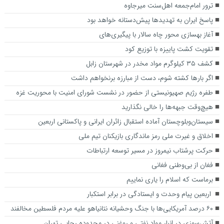
ترور امام‌جمعه اهل‌سنت میرجاوه
پاسخ ایران به تهدیدها پیش‌دستانه خواهد بود
آغاز بهسازی محور چاه سالار با پیگیری‌های
تقویت کشت پاییزه با توزیع کود
کشف ۳۵ کیلوگرم مواد مخدر در شهرستان زابل
اگر بارها کشته شوم، دست از مبارزه برنخواهم داشت
طفره رژیم صهیونیستی از حضور در نشست شورای امنیت با محوریت غزه
هیچ‌وقت جبهه‌ها را خالی نگذارید
سیستان‌وبلوچستان آماده استقبال زائران ایرانی و پاکستانی اربعین
اخلاق و غیرت ملی رمز ماندگاری بازیکنان تیم ملی
حرکت پرشتاب نیمروز در مسیر توسعه ارتباطات
فغان از بی‌وطنی فغانی
برماست که اسلام را یاری نماییم
اربعین پیام وحدت و ایستادگی در برابر استکبار
۶۰ درصد آمریکایی‌ها با جنگ وحشیانه نتانیاهو علیه مردم فلسطین مخالفند
آتش‌سوزی در انبار مواد نفتی و روغنی در محدوده رجایی تهران