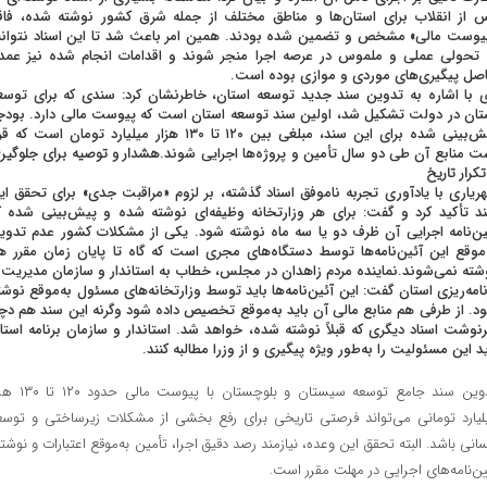
 از انقلاب برای استان‌ها و مناطق مختلف از جمله شرق کشور نوشته شده، فاق
یوست مالی» مشخص و تضمین شده بودند. همین امر باعث شد تا این اسناد نتوانن
 تحولی عملی و ملموس در عرصه اجرا منجر شوند و اقدامات انجام شده نیز عمدتا
صل پیگیری‌های موردی و موازی بوده است.
 با اشاره به تدوین سند جدید توسعه استان، خاطرنشان کرد: سندی که برای توسع
تان در دولت تشکیل شد، اولین سند توسعه استان است که پیوست مالی دارد. بودج
پیش‌بینی شده برای این سند، مبلغی بین ۱۲۰ تا ۱۳۰ هزار میلیارد تومان است که 
ت منابع آن طی دو سال تأمین و پروژه‌ها اجرایی شوند.
هشدار و توصیه برای جلوگیر
تکرار تاریخ
ریاری با یادآوری تجربه ناموفق اسناد گذشته، بر لزوم «مراقبت جدی» برای تحقق ای
د تأکید کرد و گفت: برای هر وزارتخانه وظیفه‌ای نوشته شده و پیش‌بینی شده ک
ین‌نامه اجرایی آن ظرف دو یا سه ماه نوشته شود. یکی از مشکلات کشور عدم تدوی
‌موقع این آئین‌نامه‌ها توسط دستگاه‌های مجری است که گاه تا پایان زمان مقرر ه
شته نمی‌شوند.نماینده مردم زاهدان در مجلس، خطاب به استاندار و سازمان مدیریت 
نامه‌ریزی استان گفت: این آئین‌نامه‌ها باید توسط وزارتخانه‌های مسئول به‌موقع نوشت
د. از طرفی هم منابع مالی آن باید به‌موقع تخصیص داده شود وگرنه این سند هم دچا
نوشت اسناد دیگری که قبلاً نوشته شده، خواهد شد. استاندار و سازمان برنامه استا
ید این مسئولیت را به‌طور ویژه پیگیری و از وزرا مطالبه کنند.
تدوین سند جامع توسعه سیستان و بلوچستان با پیوست
لیارد تومانی می‌تواند فرصتی تاریخی برای رفع بخشی از مشکلات زیرساختی و توسع
سانی باشد. البته تحقق این وعده، نیازمند رصد دقیق اجرا، تأمین به‌موقع اعتبارات و نوشت
ین‌نامه‌های اجرایی در مهلت مقرر است.