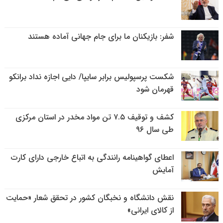
شفر: بازیکنان ما برای جام جهانی آماده هستند
شکست پرسپولیس برابر سایپا/ دایی اجازه نداد برانکو
قهرمان شود
کشف و توقیف ۷.۵ تن مواد مخدر در استان مرکزی
طی سال ۹۶
اعطای گواهینامه رانندگی به اتباع خارجی دارای کارت
آمایش
نقش دانشگاه و نخبگان کشور در تحقق شعار «حمایت
از کالای ایرانی»