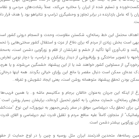
ست‌خورده و تسلیم شده از ایران را مخابره می‌کند، عملاً رشادت‌های مردمی و نظام
ران را که عامل بازدارنده در برابر تجاوز و وحشیگری ترامپ و نتانیاهو بود را هدف قرار داد
ت.
 اهداف محتمل این خط رسانه‌ای، شکستن مقاومت، وحدت و انسجام درونی کشور است
یهی است بخش زیادی از مردم که برای دفاع از عزت و استقلال کشور سختی‌هایی را تحم
‌کنند و تاب‌آوری آنها تأکید از خشم و نفرتشان از ظلم و زورگویی دشمن است، به‌مح
اجهه با تصویر ساختگی و رؤیافروشی از دیدار پزشکیان و ترامپ، یا دچار نوعی تعارض 
خوردگی از مسئولین کشور خواهند شد یا از این پیشنهاد خشمگین می‌شوند و یا هرچن
دک عده‌ای ممکن است دنبال مقصر یا مانع این رؤیای خیالی بگردند. همه اینها درحالی‌ک
ممکن بودن تحقق پیشنهاد متوهمانه روشن است، یعنی ایجاد تشویش و تفرقه…
رغ از اینکه این جریان به‌عنوان خالقان برجام و مکانیسم ماشه و… با همین فریب‌ها 
ک‌های رسانه‌ای، خسارت محض را به کشور تحمیل کرده‌اند، برایشان بسیار روشن است ک
ی برای تحقق یک دیپلماسی موفق در سفر رئیس‌جمهور به نیویورک، این نوع “منت‌کش
پلماتیک” از متجاوز، کاملاً علیه منافع مردم و تقلیل قدرت تیم دیپلماسی و القای قدرت 
ان زورگویی بیشتر دشمن است.
ین رسانه‌ها، متحدین قدرتمند ایران مثل روسیه و چین را در اوج حمایت از حقو