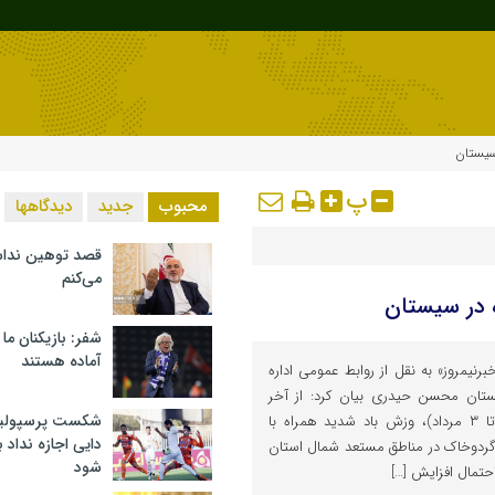
پ
محبوب
جدید
دیدگاهها
قصد توهین ندا
می‌کنم
شفر: بازیکنان ما
آماده هستند
رنیمروز» به نقل از روابط عمومی اداره
تان محسن حیدری بیان کرد: از آخر
شکست پرسپولیس 
وقت یکشنبه تا جمعه (۲۹ تیر تا ۳ مرداد)، وزش باد شدید همراه با
دایی اجازه نداد ب
ردوخاک در مناطق مستعد شمال استان
شود
حتمال افزایش […]