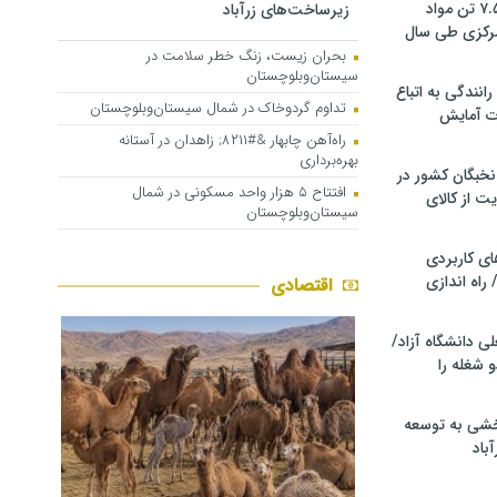
کشف و توقیف ۷.۵ تن مواد
زیرساخت‌های زرآباد
مرکزی طی سال
بحران زیست، زنگ خطر سلامت در
سیستان‌وبلوچستان
انندگی به اتباع
تداوم گردوخاک در شمال سیستان‌وبلوچستان
ت آمایش
راه‌آهن چابهار &#۸۲۱۱; زاهدان در آستانه
بهره‌برداری
خبگان کشور در
افتتاح ۵ هزار واحد مسکونی در شمال
ت از کالای
سیستان‌وبلوچستان
ی کاربردی
 راه اندازی
اقتصادی
ی دانشگاه آزاد/
 شغله را
خشی به توسعه
باد