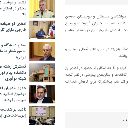
مخدر در استان 
۹۶
ه کل هواشناسی سیستان و بلوچستان محسن
نبه تا جمعه (۲۹ تیر تا ۳ مرداد)، وزش باد شدید همراه با خیزش گردوخاک و وقوع
اعطای گواهینامه ر
خارجی دارای کار
، احتمال افزایش غبار در زاهدان مناطق
نقش دانشگاه و ن
ه‌ای به‌ویژه در مسیرهای شمالی استان و
تحقق شعار «حمای
‌باشد.
ایرانی»
گسترش رشته ها
رده و تا حد امکان از حضور در فضای باز
دانشگاه پیام نور/
گلخانه‌ها و سالن‌های پرورشی در نظر گرفته
شبکه نوآوری
 و اقدامات پیشگیرانه برای کاهش خسارات
حقوق مدیران فعل
موضوع اساتید دو
سیاسی کردند
تأکید بر شتاب‌ب
زیرساخت‌های زرآ
ه :