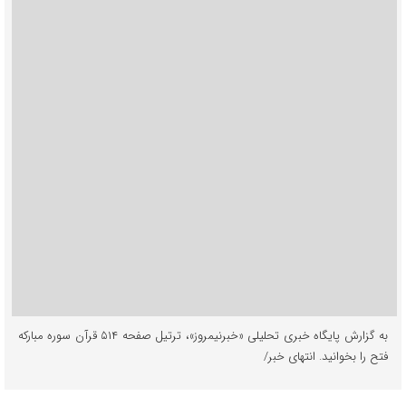
به گزارش پایگاه خبری تحلیلی «خبرنیمروز»، ترتیل صفحه ۵۱۴ قرآن سوره مبارکه
فتح را بخوانید. انتهای خبر/