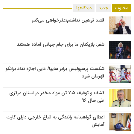
محبوب
جدید
دیدگاهها
قصد توهین نداشتم؛عذرخواهی می‌کنم
شفر: بازیکنان ما برای جام جهانی آماده هستند
شکست پرسپولیس برابر سایپا/ دایی اجازه نداد برانکو
قهرمان شود
کشف و توقیف ۷.۵ تن مواد مخدر در استان مرکزی
طی سال ۹۶
اعطای گواهینامه رانندگی به اتباع خارجی دارای کارت
آمایش