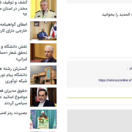
مخدر در استان 
۹۶
اعطای گواهینامه ر
خارجی دارای کار
نقش دانشگاه و ن
تحقق شعار «حمای
ایرانی»
ه :
گسترش رشته ها
دانشگاه پیام نور/
شبکه نوآوری
https://nimroozonline.i
حقوق مدیران فعل
موضوع اساتید دو
سیاسی کردند
بصیرت، رمز امنیت