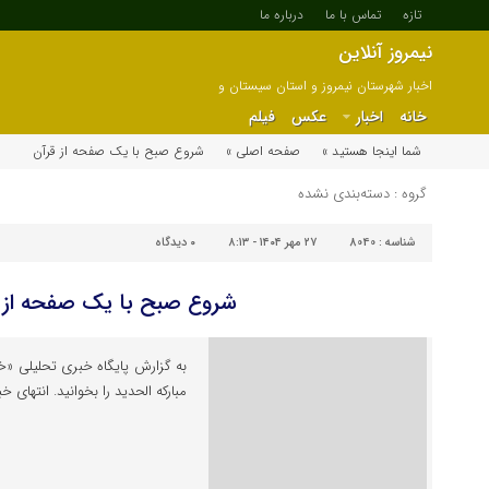
تازه
تماس با ما
درباره ما
نیمروز آنلاین
اخبار شهرستان نیمروز و استان سیستان و
بلوچستان
خانه
اخبار
عکس
فیلم
شما اینجا هستید »
صفحه اصلی »
شروع صبح با یک صفحه از قرآن
گروه : دسته‌بندی نشده
شناسه :
8040
۲۷ مهر ۱۴۰۴ - ۸:۱۳
۰
دیدگاه
شروع صبح با یک صفحه از 
مبارکه الحدید را بخوانید. انتهای خب