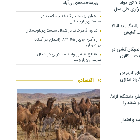
کشف و توقیف ۷.۵ تن مواد
زیرساخت‌های زرآباد
مرکزی طی سال
بحران زیست، زنگ خطر سلامت در
سیستان‌وبلوچستان
انندگی به اتباع
تداوم گردوخاک در شمال سیستان‌وبلوچستان
ت آمایش
راه‌آهن چابهار &#۸۲۱۱; زاهدان در آستانه
بهره‌برداری
خبگان کشور در
افتتاح ۵ هزار واحد مسکونی در شمال
ت از کالای
سیستان‌وبلوچستان
ی کاربردی
 راه اندازی
اقتصادی
ی دانشگاه آزاد/
 شغله را
 و اقتدار