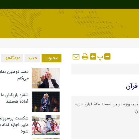
پ
محبوب
جدید
دیدگاهها
قصد توهین ندا
می‌کنم
قرآن
شفر: بازیکنان ما
آماده هستند
به گزارش پایگاه خبری تحلیلی «خبرنیمروز»، ترتیل صفحه ۵۴۰ قرآن سوره
ر/
شکست پرسپولیس 
دایی اجازه نداد ب
شود