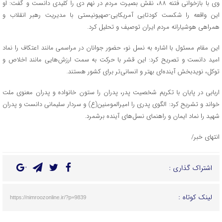
وی با بازخوانی فتنه ۸۸، نقش بصیرت مردم در نهم دی را کلیدی دانست و گفت: او
این واقعه را شکست کودتایی آمریکایی-صهیونیستی با مدیریت رهبر انقلاب و
همراهی هوشیارانه مردم ایران توصیف و تحلیل کرد.
این مقام مسئول با اشاره به نسل نو، حضور جوانان در مراسمی مانند اعتکاف را نماد
امید دانست و تصریح کرد: این قشر با حرکت به سمت ارزش‌هایی مانند اخلاص و
توکل، نویدبخش آینده‌ای بهتر و انسانی‌تر برای کشور هستند.
اربابی در پایان با تکریم شخصیت پدر، پدران را ستون خانواده و پدران معنوی ملت
خواند و تشریح کرد: الگوی پدری را امیرالمومنین(ع) و سردار سلیمانی دانست و پدران
شهید را نماد ایمان و راهنمای نسل‌های آینده برشمرد.
انتهای خبر/
اشتراک گذاری :
لینک کوتاه :
https://nimroozonline.ir/?p=9839