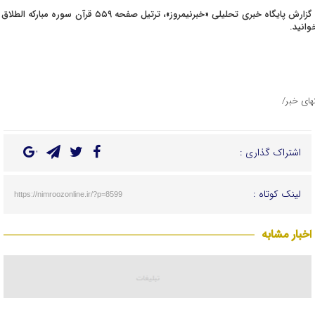
به گزارش پایگاه خبری تحلیلی «خبرنیمروز»، ترتیل صفحه ۵۵۹ قرآن سوره مبارکه الطل
وانید.
تهای خبر/
اشتراک گذاری :
لینک کوتاه :
https://nimroozonline.ir/?p=8599
اخبار مشابه