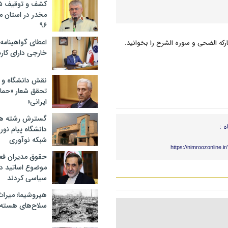
مخدر در استان 
۹۶
اعطای گواهینامه ر
خارجی دارای کار
نقش دانشگاه و ن
تحقق شعار «حمای
ایرانی»
گسترش رشته ها
ه :
دانشگاه پیام نور/
شبکه نوآوری
https://nimroozonline.i
حقوق مدیران فعل
موضوع اساتید دو
سیاسی کردند
هیروشیما؛ میراث
سلاح‌های هسته‌