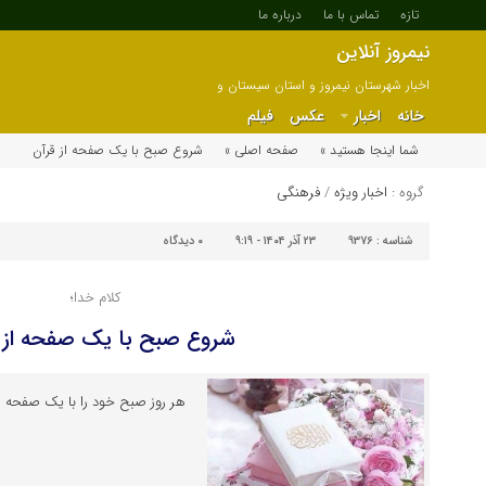
تازه
تماس با ما
درباره ما
نیمروز آنلاین
اخبار شهرستان نیمروز و استان سیستان و
بلوچستان
خانه
اخبار
عکس
فیلم
شما اینجا هستید »
صفحه اصلی »
شروع صبح با یک صفحه از قرآن
گروه :
اخبار ویژه
/
فرهنگی
شناسه :
9376
۲۳ آذر ۱۴۰۴ - ۹:۱۹
۰
دیدگاه
کلام خدا؛
شروع صبح با یک صفحه از 
هر روز صبح خود را با یک صفحه از