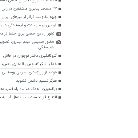
اتحاد ملت ایران، کابوس قطعی دشم
۳۷ مسجد پذیرای معتکفین در زابل
جبهه مقاومت فراتر از مرزهای ایران
اربعین پیام وحدت و ایستادگی در براب
تبلور اراده‌ی جمعی برای حفظ کرام
حضور صمیمی مردم نیمروز، تصویر م
همبستگی
گروگانگیری دختر نوجوان در خاش
خدا را شکر که چنین افتخاری نصیبت
بازدید از پروژه‌های عمرانی روستایی 
هرگز تسلیم دشمن نشوید
برنامه‌ریزی هدفمند، سد راه آسیب‌ه
افتتاح فاز نخست خط انتقال آب به س