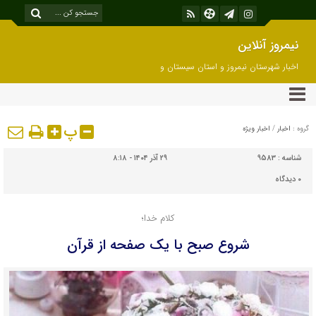
نیمروز آنلاین
اخبار شهرستان نیمروز و استان سیستان و
بلوچستان
پ
گروه :
اخبار
/
اخبار ویژه
شناسه :
9583
۲۹ آذر ۱۴۰۴ - ۸:۱۸
۰
دیدگاه
کلام خدا؛
شروع صبح با یک صفحه از قرآن