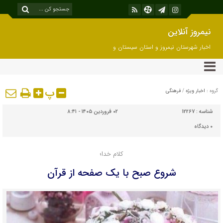
نیمروز آنلاین
اخبار شهرستان نیمروز و استان سیستان و
بلوچستان
پ
گروه :
اخبار ویژه
/
فرهنگی
شناسه :
12267
۰۲ فروردین ۱۴۰۵ - ۸:۴۱
۰
دیدگاه
کلام خدا؛
شروع صبح با یک صفحه از قرآن