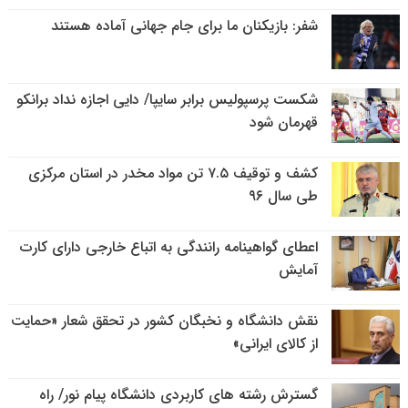
شفر: بازیکنان ما برای جام جهانی آماده هستند
شکست پرسپولیس برابر سایپا/ دایی اجازه نداد برانکو
قهرمان شود
کشف و توقیف ۷.۵ تن مواد مخدر در استان مرکزی
طی سال ۹۶
اعطای گواهینامه رانندگی به اتباع خارجی دارای کارت
آمایش
نقش دانشگاه و نخبگان کشور در تحقق شعار «حمایت
از کالای ایرانی»
گسترش رشته های کاربردی دانشگاه پیام نور/ راه