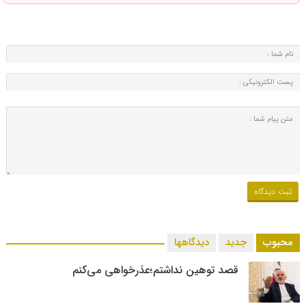
محبوب
جدید
دیدگاهها
قصد توهین نداشتم؛عذرخواهی می‌کنم