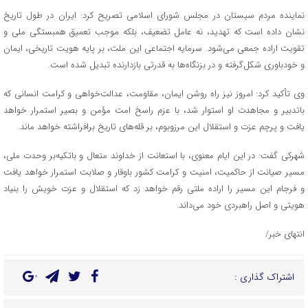
نماینده مردم سیستان در مجلس شورای اسلامی تصریح کرد: ایران در طول تاریخ
نشان داده است که تهدید، نه عامل تضعیف، بلکه موجب تعمیق همبستگی ملی و
تقویت اراده جمعی می‌شود. سرمایه اجتماعی این ملت، بر پایه هویت تاریخی، ایمان
و خودباوری شکل‌گرفته و در بزنگاه‌ها به قدرتی بازدارنده تبدیل شده است.
وی تأکید کرد: امروز نیز راه روشن ایمان، مقاومت، عدالت‌خواهی و کرامت انسانی که
باتدبیر و مجاهدت او استوار شد، با عزم راسخ امت مؤمن و بصیر استمرار خواهد
یافت و پرچم عزت و استقلال این مرزوبوم، بر قله‌های تاریخ برافراشته خواهد ماند.
شهرکی گفت: در این ایام معنوی، با استعانت از خداوند متعال و باتکیه‌بر وحدت ملی،
مسیر صیانت از حاکمیت، امنیت و کرامت کشور باوقار و صلابت استمرار خواهد یافت
و فرجام این مسیر را اراده ملتی رقم خواهد زد که استقلال و عزت خویش را بنیاد
هویتی و اصل راهبردی خود می‌داند.
انتهای خبر/
اشتراک گذاری :