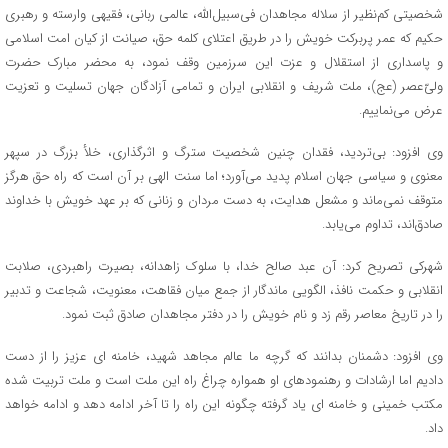
شخصیتی کم‌نظیر از سلاله مجاهدان فی‌سبیل‌الله، عالمی ربانی، فقیهی وارسته و رهبری
حکیم که عمر پربرکت خویش را در طریق اعتلای کلمه حق، صیانت از کیان امت اسلامی
و پاسداری از استقلال و عزت این سرزمین وقف نمود، به محضر مبارک حضرت
ولیّ‌عصر (عج)، ملت شریف و انقلابی ایران و تمامی آزادگان جهان تسلیت و تعزیت
عرض می‌نماییم.
وی افزود: بی‌تردید، فقدان چنین شخصیت سترگ و اثرگذاری، خلأ بزرگ در سپهر
معنوی و سیاسی جهان اسلام پدید می‌آورد؛ اما سنت الهی بر آن است که راه حق هرگز
متوقف نمی‌ماند و مشعل هدایت، به دست مردان و زنانی که بر عهد خویش با خداوند
صادق‌اند، تداوم می‌یابد.
شهرکی تصریح کرد: آن عبد صالح خدا، با سلوک زاهدانه، بصیرت راهبردی، صلابت
انقلابی و حکمت نافذ، الگویی ماندگار از جمع میان فقاهت، معنویت، شجاعت و تدبیر
را در تاریخ معاصر رقم زد و نام خویش را در دفتر مجاهدان صادق ثبت نمود.
وی افزود: دشمنان بدانند که گرچه ما عالم مجاهد شهید، خامنه ای عزیز را از دست
دادیم اما ارشادات و رهنمودهای او همواره چراغ راه این ملت است و ملت تربیت شده
مکتب خمینی و خامنه ای یاد گرفته چگونه این راه را تا آخر ادامه دهد و ادامه خواهد
داد.