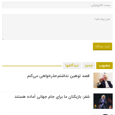
محبوب
جدید
دیدگاهها
قصد توهین نداشتم؛عذرخواهی می‌کنم
شفر: بازیکنان ما برای جام جهانی آماده هستند