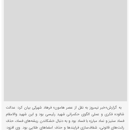
به گزارش«خبر نیمروز به نقل از عصر هامون» فرهاد شهرکی بیان کرد: عدالت
شالوده فکری و عملی الگوی حکمرانی شهید رئیسی بود و این شهید والامقام
فساد ستیز و نماد مبارزه با فساد بود و به دنبال خشکاندن ریشه‌های فساد، حذف
رانت‌های قانونی، شفاف‌سازی فرایندها و حذف امضاهای طلایی بود. وی افزود: