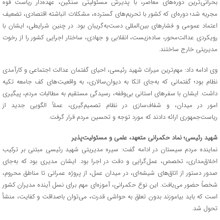
بحرانی‌ترین دوره‌های معاصر، با پذیرش مسئولیتی سنگین، عهده‌دار ریاست قوه
مجریه شد؛ دوره‌ای که کشور با تحریم‌های گسترده، مشکلات انباشته اقتصادی، تضعیف
اعتماد عمومی و فشارهای بین‌المللی دست‌به‌گریبان بود. در چنین شرایطی، ایشان با
رویکردی عدالت‌محور، ساده‌زیست، انقلابی و جهادی، ساختار اجرایی کشور را از رخوت
مدیریتی خارج ساختند.
وی ادامه داد: مهم‌ترین میراث شهید رئیسی، احیای گفتمان عدالت اجتماعی و کارآمدی
نظام بود؛ گفتمانی که به‌جای اتکا به دیوان‌سالاری، به واقعیت‌های کف جامعه تکیه
داشت. ایشان با سفرهای استانی بی‌وقفه، رسیدگی مستقیم به مطالبات مردم، پیگیری
امور در میدان، و شفاف‌سازی در نظام تصمیم‌گیری، عملاً الگویی جدید از
ریاست‌جمهوری ارائه دادند که مورد توجه و تحسین مردم قرار گرفت.
شهید رئیسی؛ نماد حکمرانی متعهد، علمی و مسئولیت‌پذیر
نماینده مردم سیستان در ادامه گفت: سیره مدیریتی شهید رئیسی مبتنی بر ترکیب
اخلاق‌مداری، تخصص، عمل‌گرایی و دقت در اجرا بود. ایشان مدیری بود که به‌جای
صدور دستور از اتاق‌های شیشه‌ای، در میدان عمل، از پروژه عمرانی تا مناطق محروم،
شخصاً حضور می‌یافت. این نوع حکمرانی، آموزه‌ای مهم برای نسل آینده مدیران کشور
است که باید بیاموزند بدون تعلق به حواشی قدرت، می‌توان باصداقت و کفایت، منشأ
تحول شد.