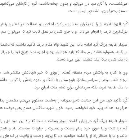
می‌نشست، با آنان درد دل می‌کرد و بدون چشم‌داشت، گره از کارشان می‌گشود. ه
مسئولیت‌پذیری، نشانه‌ی ایمان است.
کُرد افزود: آنچه او را از دیگران متمایز می‌کرد، اخلاص و صداقت در گفتار و رفتار 
بزرگ‌ترین کارها را انجام می‌داد. او به‌جای شعار، در عمل ثابت کرد که می‌توان هم د
سردار طایفه بزرگ کُرد ادامه داد: این شهید والا مقام بارها تأکید داشت که دشم
می‌کنند. همواره هشدار می‌داد که باید هوشیار بود و اجازه نداد هیچ فرد یا جریان
نه یک شعار، بلکه یک تکلیف الهی می‌دانست.
وی با اشاره به واکنش مردم منطقه گفت: از روزی که خبر شهادتش منتشر شد، مو
ایجاد شد. مردم از سراسر مناطق بلوچستان با اشک و اندوه یادش را گرامی داشت
به یک طایفه نبود، بلکه سرمایه‌ای برای تمام ملت ایران بود.
کُرد تأکید کرد: من این جنایت ناجوانمردانه را به‌شدت محکوم می‌کنم. دشمنان ب
هرگز به اهداف پلید خود نخواهند رسید. خون شهید ملاکمال صلاح‌زهی درخت همب
سردار طایفه بزرگ کُرد در پایان گفت: امروز رسالت ماست که راه این مرد الهی ر
گام برداشت و با خون خود پیام وحدت و بصیرت را جاودانه ساخت. یاد و نامش
ماند، و ما با افتخار راه او را ادامه خواهیم داد تا پرچم وحدت و ولایت بر قله‌های ب