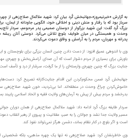
به گزارش «خبرنیمروز»،جهانبخش کُرد بیان کرد: شهید ملاکمال صلاح‌زهی از چهر
سرباز بود که با رفتار و منش دینی و اخلاقی خود، الگویی جاودانه از ایمان، بر
بزرگ کُرد گفت: این شهید بزرگوار از دوستان صمیمی پدر مرحومم، سردار تاج‌بخ
وحدت و همبستگی در میان طوایف بلوچ تلاش می‌کرد. دوستی آنان ریشه در
پدرانه و مهربان، مردم را به آرامش و وفاق دعوت می‌کردند.
وی با اندوهی عمیق افزود: از دست دادن چنین انسان بزرگی برای بلوچستان و ایرا
باورش برای بسیاری از مردم دشوار است که آن صدای آرامش‌بخش و چهره‌ی مهربا
جنایت بزرگ که چنین چهره‌ی وارسته‌ای را از ما گرفت، سرشار از درد و تأسف است.
جهانبخش کُرد ضمن محکوم‌کردن این اقدام جنایت‌کارانه تصریح کرد: دست‌هایی 
خاموش‌کردن چراغ وحدت در منطقه‌اند. اما بی‌تردید، خون شهید صلاح‌زهی 
بدرخشد و مردم بیش از پیش به آرمان‌های ولایت فقیه و اتحاد اسلامی پایبند بمان
سردار طایفه بزرگ کُرد ادامه داد: شهید ملاکمال صلاح‌زهی از همان دوران جوانی
مسیر ولایت جدا نشد و جوانان را به صبر، عقلانیت و پیروی از رهبر انقلاب دع
است و اگر بلوچ در کنار نظام بماند، دشمن هرگز نمی‌تواند نفوذ کند.
وی خاطرنشان کرد: شهید صلاح‌زهی نه تنها یک چهره مذهبی، بلکه شخصیتی اجتم