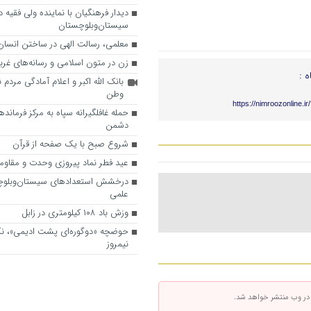
دیدار فرهنگیان با نماینده ولی فقیه د
سیستان‌وبلوچستان
معلمی، رسالت الهی در ساختن انسان 
زن در متون اسلامی و رسانه‌های غرب
ه :
بانک الله اکبر و اعلام آمادگی مردم ن
وطن
https://nimroozonline.i
حمله غافلگیرانه سپاه به مرکز فرماند
دشمن
شروع صبح با یک صفحه از قرآن
عید فطر نماد پیروزی وحدت و مقاو
درخشش استعدادهای سیستان‌وبلوچست
علمی
وزش باد ۱۰۸ کیلومتری در زابل
حوضچه «دوگوره‌ای پشت ادیمی»، ن
نیمروز
 در وب منتشر خواهد شد.