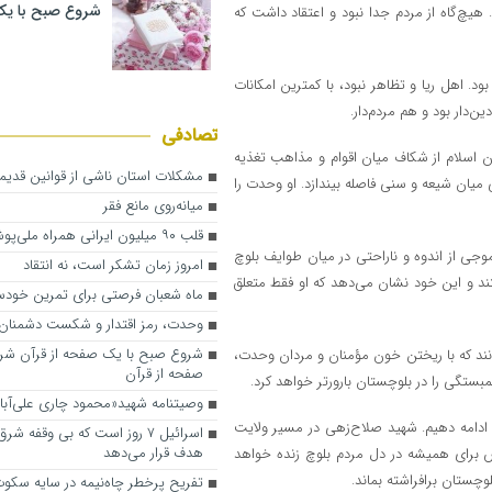
شروع صبح با یک
یچ‌گاه از مردم جدا نبود و اعتقاد داشت که
بود. اهل ریا و تظاهر نبود، با کمترین امکانات
ین‌دار بود و هم مردم‌دار.
تصادفی
نان اسلام از شکاف میان اقوام و مذاهب تغذیه
مشکلات استان ناشی از قوانین قدی
ی میان شیعه و سنی فاصله بیندازد. او وحدت را
میانه‌روی مانع فقر
قلب ۹۰ میلیون ایرانی همراه ملی‌پوشان فوتبال
جی از اندوه و ناراحتی در میان طوایف بلوچ
امروز زمان تشکر است، نه انتقاد
ند و این خود نشان می‌دهد که او فقط متعلق
ماه شعبان فرصتی برای تمرین خودس
وحدت، رمز اقتدار و شکست دشمنا
شروع صبح با یک صفحه از قرآن شر
دانند که با ریختن خون مؤمنان و مردان وحدت،
صفحه از قرآن
ستگی را در بلوچستان بارورتر خواهد کرد.
وصیتنامه شهید«محمود چاری علی‌آبا
ا ادامه دهیم. شهید صلاح‌زهی در مسیر ولایت
اسرائیل ۷ روز است که بی وقفه ش
هدف قرار می‌دهد
 برای همیشه در دل مردم بلوچ زنده خواهد
لوچستان برافراشته بماند.
تفریح پرخطر چاه‌نیمه در سایه سکو