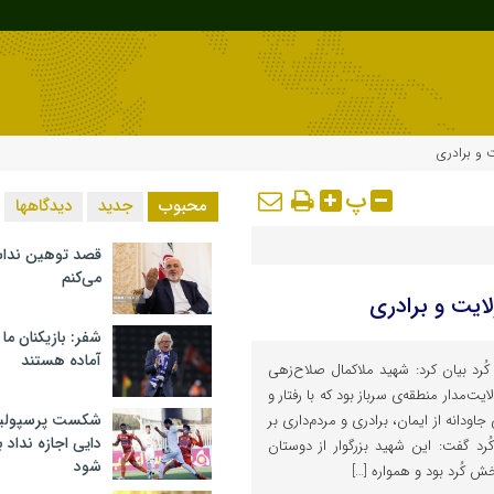
 و برادری
پ
محبوب
جدید
دیدگاهها
قصد توهین ندا
می‌کنم
ایت و برادری
شفر: بازیکنان ما
آماده هستند
ُرد بیان کرد: شهید ملاکمال صلاح‌زهی
ت‌مدار منطقه‌ی سرباز بود که با رفتار و
شکست پرسپولیس 
ودانه از ایمان، برادری و مردم‌داری بر
دایی اجازه نداد ب
رد گفت: این شهید بزرگوار از دوستان
شود
 کُرد بود و همواره […]