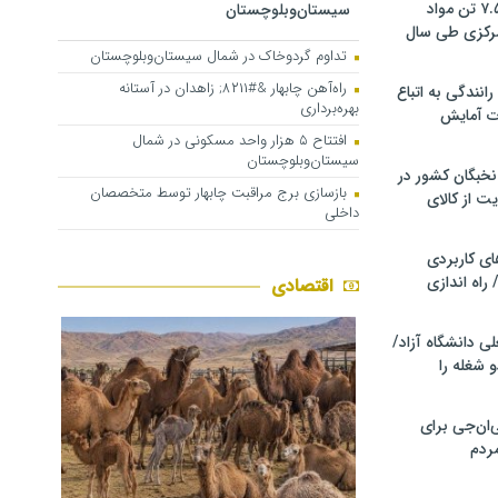
کشف و توقیف ۷.۵ تن مواد
سیستان‌وبلوچستان
مرکزی طی سال
تداوم گردوخاک در شمال سیستان‌وبلوچستان
راه‌آهن چابهار &#۸۲۱۱; زاهدان در آستانه
انندگی به اتباع
بهره‌برداری
ت آمایش
افتتاح ۵ هزار واحد مسکونی در شمال
سیستان‌وبلوچستان
خبگان کشور در
بازسازی برج مراقبت چابهار توسط متخصصان
ت از کالای
داخلی
ی کاربردی
 راه اندازی
اقتصادی
ی دانشگاه آزاد/
 شغله را
ان‌جی برای
ردم