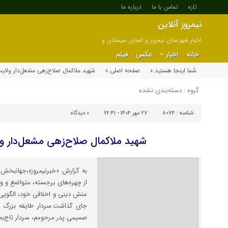
تازه
تماس با ما
درباره ما
نیمروز آنلاین
اخبار شهرستان نیمروز و استان سیستان و
بلوچستان
خانه
اخبار
عکس
فیلم
شما اینجا هستید »
صفحه اصلی »
شهید ملاکمال صلاح‌زهی مشعل‌دار ولایت
گروه : دسته‌بندی نشده
شناسه :
8074
۲۷ مهر ۱۴۰۴ - ۲۲:۴۱
۰
دیدگاه
شهید ملاکمال صلاح‌زهی مشعل‌دار ول
به گزارش «خبرنیمروز»،جهانبخش ک
از چهره‌های برجسته، متواضع و ولای
منش دینی و اخلاقی خود، الگویی جا
جای گذاشت.سردار طایفه بزرگ کُ
صمیمی پدر مرحومم، سردار تاج‌بخش