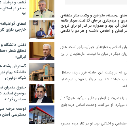
مخدر در استان 
۹۶
ه‌های برجسته، متواضع و ولایت‌مدار منطقه‌ی
ادری و مردم‌داری بر جای گذاشت.سردار طایفه
اعطای گواهینامه ر
ش کُرد بود و همواره در کنار او برای ترویج
خارجی دارای کار
 ایمان و اخلاص داشت و هر دو با نگاهی
نقش دانشگاه و ن
ن اسلامی، ضایعه‌ای جبران‌ناپذیر است. هنوز
تحقق شعار «حمای
ن دیگر در میان ما نیست. دل‌هایمان از این
ایرانی»
گسترش رشته ها
دانشگاه پیام نور/
که در پشت این حادثه قرار دارند، به‌دنبال
شبکه نوآوری
سبب خواهد شد این چراغ با فروغی دوچندان
ند.
حقوق مدیران فعل
موضوع اساتید دو
 با بصیرت و ایمان زندگی می‌کرد. هیچ‌گاه از
سیاسی کردند
وت می‌کرد. او می‌گفت وحدت، اساس عزت بلوچ
توسعه عرضه سی‌
دسترسی آسان م
اعی و اخلاقی بود. او در کنار مردم محروم