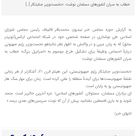
خطاب به سران کشورهای مسلمان نوشت: «نخست‌وزیر جنایتکار […]
به گزارش حوزه مجلس خبر نیمروز، محمدباقر قالیباف رئیس مجلس شورای
اسلامی طی نوشتاری در صفحه شخصی خود در شبکه اجتماعی ایکس(توییتر
سابق) که به زبان عربی و در واکنش به اظهار نظر نتانیاهو نخست‌وزیر رژیم صهیونی
دربارهٔ احساس وظیفهٔ برای تشکیل طرح موسوم به «اسراییل بزرگ» خطاب به
سران کشورهای مسلمان نوشت:
«نخست‌وزیر جنایتکار رژیم صهیونیستی، این هیتلر قرن ۲۱، آشکارتر از هر زمانی
نقشهٔ صهیونیست‌ها برای آیندهٔ منطقه را علنی کرده است. زمان برای مهار سگ هار
صهیونیستی رو به پایان است.
ای برادران مسلمان، مسئولان کشورهای اسلامی! غزه آخرین خاکریز است. متحد
شوید و به یاری فلسطین بشتابید پیش از آن که نوبت سرزمین‌های بعدی برسد.»
انتهای خبر/