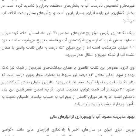
غیرمجاز و تخصیص نادرست آب به بخش‌های مختلف، بحران را تشدید کرده است. در
بخش کشاورزی نیز بازده آبیاری بسیار پایین است و روش‌های سنتی باعث اتلاف آب
می‌شود.
بابک نگاهداری رئیس مرکز پژوهش‌های مجلس ۳۱ تیر ماه امسال اعلام کرد: میزان
مصارف بخش شرب که از طریق شرکت‌های آب و فاضلاب توزیع می‌شود، سالانه حدود
۹.۲ میلیارد مترمکعب است اما از این میزان ۱۵.۱ درصد به دلیل تلفات واقعی یا همان
نشت آب از شبکه توزیع و انتقال هدر می‌رود.
وی افزود: علاوه‌بر این تلفات ظاهری یا همان برداشت‌های غیرمجاز از شبکه نیز ۱۵.۵
بوده و سهم اندکی معادل ۱.۳ درصد نیز مربوط به مصارف مجاز بدون درآمد است که
بنابر تکالیف قانونی، تعرفه آن‌ها صفر لحاظ می‌شود. بنابراین متولی بخش آب کشور بر
حدود ۳۲ درصد از آب شبکه توزیع، مدیریت ندارد. اگر چه امکان صفر شدن این عدد
ناممکن است اما به هر میزان کاستن از سهم آب به حساب نیامده، اطمینان نسبت به
تأمین پایدار آب شرب را بیش‌تر می‌کند.
بهبود مدیریت مصرف آب با بهره‌برداری از ابزارهای مالی
بورس انرژی ایران در سال‌های اخیر با راه‌اندازی ابزارهای مالی مانند «گواهی