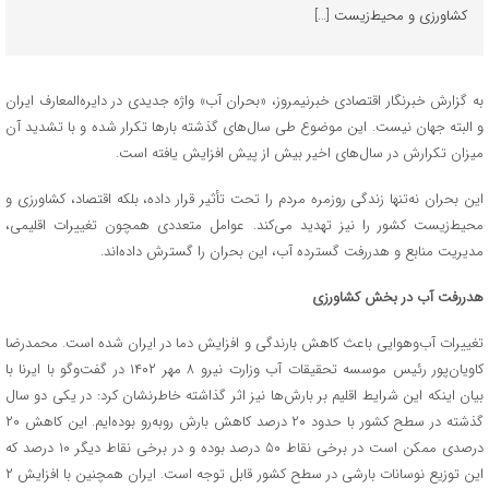
کشاورزی و محیط‌زیست […]
به گزارش خبرنگار اقتصادی خبرنیمروز، «بحران آب» واژه جدیدی در دایره‌المعارف ایران
و البته جهان نیست. این موضوع طی سال‌های گذشته بارها تکرار شده و با تشدید آن
میزان تکرارش در سال‌های اخیر بیش از پیش افزایش یافته است.
این بحران نه‌تنها زندگی روزمره مردم را تحت تأثیر قرار داده، بلکه اقتصاد، کشاورزی و
محیط‌زیست کشور را نیز تهدید می‌کند. عوامل متعددی همچون تغییرات اقلیمی،
مدیریت منابع و هدررفت گسترده آب، این بحران را گسترش داده‌اند.
هدررفت آب در بخش کشاورزی
تغییرات آب‌وهوایی باعث کاهش بارندگی و افزایش دما در ایران شده است. محمدرضا
کاویان‌پور رئیس موسسه تحقیقات آب وزارت نیرو ۸ مهر ۱۴۰۲ در گفت‌وگو با ایرنا با
بیان اینکه این شرایط اقلیم بر بارش‌ها نیز اثر گذاشته خاطرنشان کرد: در یکی دو سال
گذشته در سطح کشور با حدود ۲۰ درصد کاهش بارش روبه‌رو بوده‌ایم. این کاهش ۲۰
درصدی ممکن است در برخی نقاط ۵۰ درصد بوده و در برخی نقاط دیگر ۱۰ درصد که
این توزیع نوسانات بارشی در سطح کشور قابل توجه است. ایران همچنین با افزایش ۲