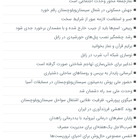
نمازجمعه محور وحدت اجتماعی است
جهش مسکونی در شمال سیستان‌وبلوچستان رقم خورد
صبر و استقامت لازمه عبور از شرایط سخت
ربیعی: اسم‌ها باید از جیب خارج شده و با مفسدان برخورد جدی شود
رشد چشمگیر نصب پنل‌های خورشیدی در زابل
برایم قرآن و نماز بخوانید
نوسازی شبکه آب شرب در زابل
تدابیر برای خنثی‌سازی تهاجم شناختی صورت گرفته است
آبرسانی پایدار به بریس و روستاهای ساحلی دشتیاری
حضور ملی پوش بدمینتون‌ سیستان‌وبلوچستان در مسابقات آسیا
وحدت ملی سد راه دشمنان شد
میگوی پرورشی، ظرفیت طلایی اشتغال سواحل سیستان‌وبلوچستان
روند کاهشی فرزندآوری در ایران
پایان سفرهای درمانی تیروئید با یددرمانی زاهدان
ضرب‌الاجل یک‌هفته‌ای برای مدیریت مصرف
تنفس مصنوعی حال‌وش برای احیای تروریست‌ها