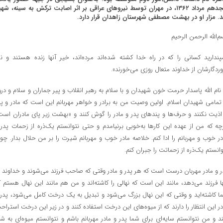
هجدهم مرداد ۱۳۶۲، در مهران توسط نیروهای عراقی بر اثر اصابت ترکش به سینه، شه
. مزار او در بهشت مصطفی شهرستان زاهدان قرار دارد.
م‌الله الرحمن الرحیم
پندارید کسانی را که در راه خدا کشته شده‌اند مرده‌اند، خیر آنها زنده هستند و نز
وردگارشان از خداوند متعال روزی می‌خورند».
 نام الله پاسدار حرمت خون شهیدان و با سلام به رهبر انقلاب و پیر جماران و سلام و درو
 تمامی شهیدان اسلام. اولین وصیت من به برادر و خواهر مهربانم این است که مادر و پد
 اذیت نکنند و حرف‌ها و پندهای پدر و مادر را گوش کنند و «بهشت زیر پای مادران است
چه که من از عهده این کارها به‌خوبی برنیامدم و حتی نتوانستم یک‌ذره از زحمات پدر 
در خوب و مهربانم را ادا کنم. خلاصه مادر خوب و مهربانم شیرت را بر من حلال بدار. چو
وانستم یک‌ذره از زحماتت را جبران کنم.
ر و مادر مهربان درست است که هر پدر و مادر وقتی که صاحب فرزند می‌شوند و خداوند ب
ها فرزند می‌دهد، مانند این است که نهالی را کاشته‌اند و من هم مانند این نهال هستم ک
ا کاشته‌اید و وقتی که این نهال بزرگ می‌شود و تبدیل به یک درخت کامل می‌شود، پدر 
در این انتظار را دارند که از میوه‌های این درخت استفاده کنند و در زیر این درخت استراح
ند و من نتوانستم سایه‌ای برای شما پدر و مادر مهربانم باشم و نتوانستم میوه‌ای به شم