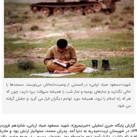
شهید«مسعود صیاد اربابی» در قسمتی از وصیت‌نامه‌اش می‌نویسد: مسجدها را
خالی نگذارید و نمازهای یومیه و نماز شب را همیشه سروقت برپا دارید، چون که
هر که راه اسلام را نرود، همیشه مورد تهاجم دیگران قرار می گیرد و حقش گرفته
می شود.
 گزارش پایگاه خبری تحلیلی «خبرنیمروز»، شهید مسعود صیاد اربابی، شانزدهم فروردی
۱۳۴۵، در شهرستان تربت‌حیدریه به دنیا آمد. پدرش محمد، ستوانیار ارتش بود و مادر
هره نام داشت. دانش‌آموز دوم متوسطه بود. به‌عنوان بسیجی در جبهه حضور یافت