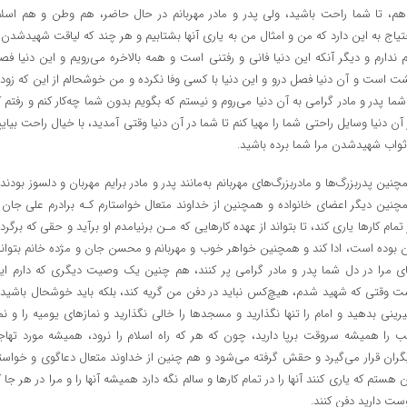
هم، تا شما راحت باشید، ولی پدر و مادر مهربانم در حال حاضر، هم وطن و هم اسلا
تیاج به این دارد که من و امثال من به یاری آنها بشتابیم و هر چند که لیاقت شهیدشدن ر
 ندارم و دیگر آنکه این دنیا فانی و رفتنی است و همه بالاخره می‌رویم و این دنیا فص
ت است و آن دنیا فصل درو و این دنیا با کسی وفا نکرده و من خوشحالم از این که زودت
 شما پدر و مادر گرامی به آن دنیا می‌روم و نیستم که بگویم بدون شما چه‌کار کنم و رفتم ک
 آن دنیا وسایل راحتی شما را مهیا کنم تا شما در آن دنیا وقتی آمدید، با خیال راحت بیایی
ثواب شهیدشدن مرا شما برده باشید.
چنین پدربزرگ‌ها و مادربزرگ‌های مهربانم به‌مانند پدر و مادر برایم مهربان و دلسوز بودند 
چنین دیگر اعضای خانواده و همچنین از خداوند متعال خواستارم کـه برادرم علی جان ر
 تمام کارها یاری کند، تا بتواند از عهده کارهایی که مـن برنیامدم او برآید و حقی که برگرد
 بوده است، ادا کند و همچنین خواهر خوب و مهربانم و محسن جان و مژده خانم بتوانن
ی مرا در دل شما پدر و مادر گرامی پر کنند، هم چنین یک وصیت دیگری که دارم ای
ت وقتی که شهید شدم، هیچ‌کس نباید در دفن من گریه کند، بلکه باید خوشحال باشید 
رینی بدهید و امام را تنها نگذارید و مسجدها را خالی نگذارید و نمازهای یومیه را و نما
 را همیشه سروقت برپا دارید، چون که هر که راه اسلام را نرود، همیشه مورد تهاج
گران قرار می‌گیرد و حقش گرفته می‌شود و هم چنین از خداوند متعال دعاگوی و خواستا
ن هستم که یاری کنند آنها را در تمام کارها و سالم نگه دارد همیشه آنها را و مرا در هر جا ک
ست دارید دفن کنند.