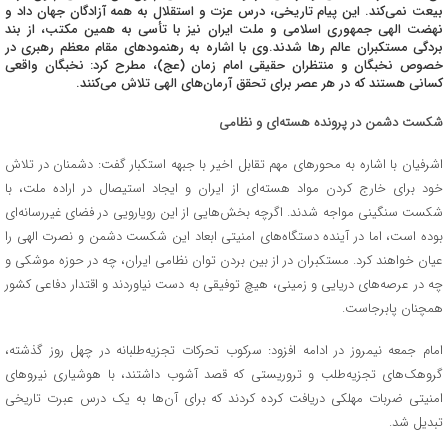
بیعت نمی‌کند. این پیام تاریخی، درس عزت و استقلال به همه آزادگان جهان داد و
نهضت الهی جمهوری اسلامی و ملت ایران نیز با تأسی به همین مکتب، از بند
بردگی مستکبران عالم رها شدند.وی با اشاره به رهنمودهای مقام معظم رهبری در
خصوص نخبگان و منتظران حقیقی امام زمان (عج)، مطرح کرد: نخبگان واقعی
کسانی هستند که در هر عصر برای تحقق آرمان‌های الهی تلاش می‌کنند.
شکست دشمن در پرونده هسته‌ای و نظامی
اشرفیان با اشاره به محورهای مهم تقابل اخیر با جبهه استکبار گفت: دشمنان در تلاش
خود برای خارج کردن مواد هسته‌ای از ایران و ایجاد استیصال در اراده ملت، با
شکست سنگینی مواجه شدند. اگرچه بخش‌هایی از این رویارویی در فضای غیررسانه‌ای
بوده است، اما در آینده دستگاه‌های امنیتی ابعاد این شکست دشمن و نصرت الهی را
عیان خواهند کرد. مستکبران در از بین بردن توان نظامی ایران، چه در حوزه موشکی و
چه در عرصه‌های دریایی و زمینی، هیچ توفیقی به دست نیاوردند و اقتدار دفاعی کشور
همچنان پابرجاست.
امام جمعه نیمروز در ادامه افزود: سرکوب تحرکات تجزیه‌طلبانه در چهل روز گذشته،
گروهک‌های تجزیه‌طلب و تروریستی که قصد آشوب داشتند، با هوشیاری نیروهای
امنیتی ضربات مهلکی دریافت کرده کردند که برای آن‌ها به یک درس عبرت تاریخی
تبدیل شد.