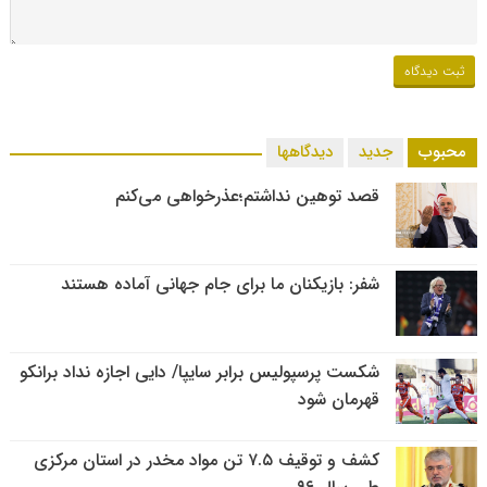
محبوب
جدید
دیدگاهها
قصد توهین نداشتم؛عذرخواهی می‌کنم
شفر: بازیکنان ما برای جام جهانی آماده هستند
شکست پرسپولیس برابر سایپا/ دایی اجازه نداد برانکو
قهرمان شود
کشف و توقیف ۷.۵ تن مواد مخدر در استان مرکزی