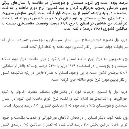
درصد بوده است.وی افزود: سیستان و بلوچستان در مقایسه با استان‌های بزرگی
چون خراسان رضوی، هرمزگان، کرمان و یزد، کمترین نرخ تورم ماهانه را به ثبت
رسانده و در رتبه یازدهم کشور از این حیث قرار گرفته است.رئیس سازمان مدیریت
و برنامه‌ریزی استان سیستان و بلوچستان در خصوص شاخص تورم نقطه به نقطه
نیز گفت: این شاخص در استان با نرخ ۶۹/۸ درصد، وضعیت مناسب‌تری نسبت به
میانگین کشوری (۷۱/۸ درصد) داشته است.
عرب اول تصریح کرد: در سطح ملی، استان سیستان و بلوچستان همراه با استان قم
در جایگاه چهارم استانی از نظر کمترین تورم نقطه به نقطه قرار گرفته است.
وی همچنین به نرخ تورم سالانه استان اشاره کرد و بیان داشت: نرخ تورم سالانه
سیستان و بلوچستان در اسفندماه ۱۴۰۴ برابر با ۵۴/۰ درصد بوده که بالاتر از میانگین
۵۰/۶ درصدی کشور است. با این وجود، استان به همراه فارس در رتبه شانزدهم کشور
از نظر پایین بودن نرخ تورم سالانه جای گرفته است.
عرب اول با تشریح جزئیات تورم در بخش‌های مختلف مصرف خانوار، به گروه
خوراکی‌ها و آشامیدنی‌ها اشاره کرد و گفت: نرخ تورم ماهانه این گروه در استان
سیستان و بلوچستان ۷/۵ درصد بوده که از میانگین کشوری ۸/۶ درصد پایین‌تر است.
وی نقطه قوت دیگر استان را در بخش کالاهای غیرخوراکی و خدمات دانست و افزود:
تورم ماهانه در این بخش ۳.۰ درصد ثبت شده که کمتر از میانگین ۳/۵ درصدی کشور