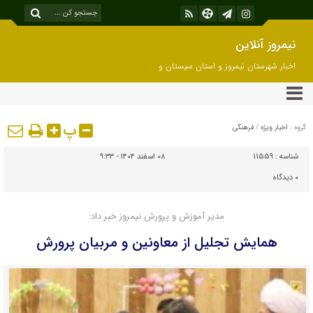
نیمروز آنلاین
اخبار شهرستان نیمروز و استان سیستان و
بلوچستان
پ
گروه :
اخبار ویژه
/
فرهنگی
شناسه :
11559
۰۸ اسفند ۱۴۰۴ - ۹:۳۳
۰
دیدگاه
مدیر آموزش و پرورش نیمروز خبر داد:
همایش تجلیل از معاونین و مربیان پرورش