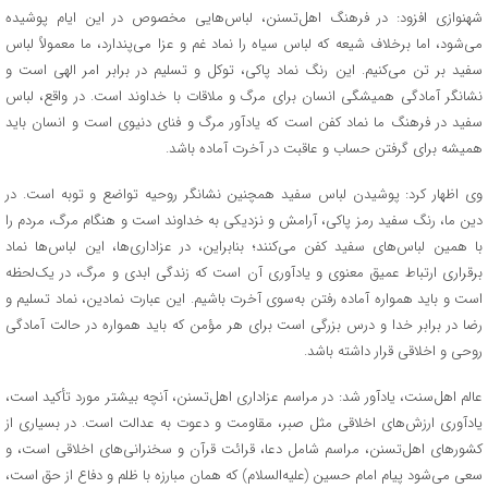
شهنوازی افزود: در فرهنگ اهل‌تسنن، لباس‌هایی مخصوص در این ایام پوشیده
می‌شود، اما برخلاف شیعه که لباس سیاه را نماد غم و عزا می‌پندارد، ما معمولاً لباس
سفید بر تن می‌کنیم. این رنگ نماد پاکی، توکل و تسلیم در برابر امر الهی است و
نشانگر آمادگی همیشگی انسان برای مرگ و ملاقات با خداوند است. در واقع، لباس
سفید در فرهنگ ما نماد کفن است که یادآور مرگ و فنای دنیوی است و انسان باید
همیشه برای گرفتن حساب و عاقبت در آخرت آماده باشد.
وی اظهار کرد: پوشیدن لباس سفید همچنین نشانگر روحیه تواضع و توبه است. در
دین ما، رنگ سفید رمز پاکی، آرامش و نزدیکی به خداوند است و هنگام مرگ، مردم را
با همین لباس‌های سفید کفن می‌کنند؛ بنابراین، در عزاداری‌ها، این لباس‌ها نماد
برقراری ارتباط عمیق معنوی و یادآوری آن است که زندگی ابدی و مرگ، در یک‌لحظه
است و باید همواره آماده رفتن به‌سوی آخرت باشیم. این عبارت نمادین، نماد تسلیم و
رضا در برابر خدا و درس بزرگی است برای هر مؤمن که باید همواره در حالت آمادگی
روحی و اخلاقی قرار داشته باشد.
عالم اهل‌سنت، یادآور شد: در مراسم عزاداری اهل‌تسنن، آنچه بیشتر مورد تأکید است،
یادآوری ارزش‌های اخلاقی مثل صبر، مقاومت و دعوت به عدالت است. در بسیاری از
کشورهای اهل‌تسنن، مراسم شامل دعا، قرائت قرآن و سخنرانی‌های اخلاقی است، و
سعی می‌شود پیام امام حسین (علیه‌السلام) که همان مبارزه با ظلم و دفاع از حق است،