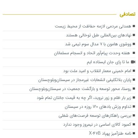
تصادفی
همدلی مردمی لازمه حفاظت از محیط زیست
نهادهای بین‌المللی طبل توخالی هستند
ووشوی هامون با ۷ مدال سوم تیمی شد
هفته وحدت پیام‌آور اتحاد و انسجام مسلمانان
ما تا پای جان ایستاده ایم
امام خمینی معمار انقلاب و امید ملت بود
پایان بلاتکلیفی انشعابات غیرمجاز در سیستان‌وبلوچستان
روستا، محور توسعه و بازگشت جمعیت در سیستان‌وبلوچستان
زیر بار ظلم و زور نروید، اگر چه به قیمت جانتان تمام شود
تداوم وزش بادهای ۱۲۰ روزه در سیستان
بررسی راهکارهای توسعه فرصت‌های شغلی
کمبود کالای اساسی در نیمروز وجود ندارد
نامه طنزآمیز پهپاد X-۴۷B