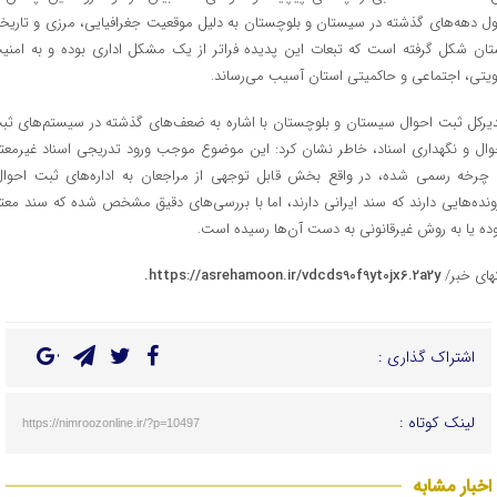
ل دهه‌های گذشته در سیستان و بلوچستان به دلیل موقعیت جغرافیایی، مرزی و تاریخ
تان شکل گرفته است که تبعات این پدیده فراتر از یک مشکل اداری بوده و به امنی
یتی، اجتماعی و حاکمیتی استان آسیب می‌رساند.
یرکل ثبت احوال سیستان و بلوچستان با اشاره به ضعف‌های گذشته در سیستم‌های ثب
وال و نگهداری اسناد، خاطر نشان کرد: این موضوع موجب ورود تدریجی اسناد غیرمعتب
 چرخه رسمی شده، در واقع بخش قابل توجهی از مراجعان به اداره‌های ثبت احوال
ونده‌هایی دارند که سند ایرانی دارند، اما با بررسی‌های دقیق مشخص شده که سند معتب
وده یا به روش غیرقانونی به دست آن‌ها رسیده است.
تهای خبر/
https://asrehamoon.ir/vdcds90f9yt0jx6.2a2y.
اشتراک گذاری :
لینک کوتاه :
https://nimroozonline.ir/?p=10497
اخبار مشابه