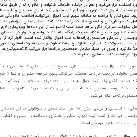
رد استفاده قرار می‌گیرد و هم در «پایگاه اطلاعات خانواده و خانوار» که از طریق سامان
هیم» ثبت احوال در دسترس عموم قرار دارد.مدیرکل ثبت احوال سیستان و بلوچستا
زود: شهروندان با مراجعه به سامانه سهیم ثبت احوال می‌توانند اطلاعات خانوادگی خو
مل همسر، فرزندان و اعضای خانواده را مشاهده کنند و حتی امکان ویرایش نشان
ل سکونت نیز برای آنان فراهم شده است تا بتوانند از این داده‌ها بهره‌برداری لازم ر
شته باشند.وی با بیان اینکه مدیریت پایگاه اطلاعات خانواده و خانوار در سیستان 
وچستان از سازمان هدفمندی یارانه‌ها به ثبت احوال واگذار شده است، اظهار کرد: از ای
 تمامی تحولات هویتی از جمله ازدواج، ولادت، فوت و سایر تغییرات اسنادی به‌صور
ملاً مکانیزه و به‌روز در اختیار سازمان هدفمندی یارانه‌ها قرار می‌گیرد تا تصمیم‌گیری‌ها د
زه یارانه‌ها با دقت بیشتری انجام شود.
یرکل ثبت احوال سیستان و بلوچستان تصریح کرد: شهروندانی که متقاضی تفکی
ضای خانواده در بحث یارانه‌ها هستند، می‌توانند بدون مراجعه حضوری و تنها از طری
درگاه خدمات الکترونیک ثبت احوال به نشانی ncr.ir درخواست خود را ثبت کنند.
خواست‌ها توسط همکاران ثبت احوال بررسی و نتیجه به‌صورت مکانیزه به سازما
فمندی یارانه‌ها اعلام می‌شود.
رحمتی، از شناسایی و بررسی بیش‌از ۳۰ هزار سند غصبی و غیرقانونی در این سیستا
وچستان خبر داد و گفت: ثبت احوال استان با همکاری دستگاه‌های امنیتی و قضایی د
ل مقابله جدی با این موضوع است.
، مساله اسناد غصبی را چالشی پیچیده و طولانی‌مدت بیان کرد و افزود: این چالش د