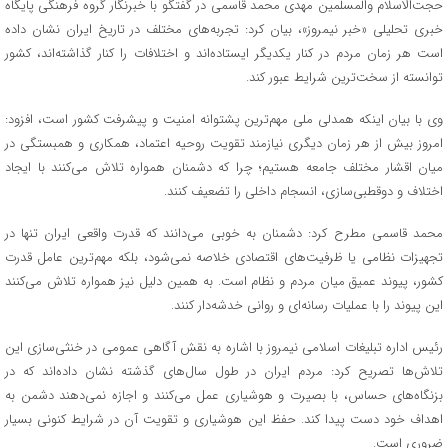
حجت‌الاسلام والمسلمین مهدی محمد قاسمی در گفتگو با خبرنگار گروه فرهنگی پایگاه
خبری تحلیلی «خبر نیمروز»، بیان کرد: تجربه‌های مختلف در تاریخ ایران نشان داده
است هر زمان مردم در کنار یکدیگر ایستاده‌اند و اختلافات را کنار گذاشته‌اند، کشور
توانسته از سخت‌ترین شرایط عبور کند.
وی با بیان اینکه همدلی ملی مهم‌ترین پشتوانه امنیت و پیشرفت کشور است، افزود:
امروز بیش از هر زمان دیگری نیازمند تقویت روحیه اعتماد، همکاری و همبستگی در
میان اقشار مختلف جامعه هستیم؛ چرا که دشمنان همواره تلاش می‌کنند با ایجاد
اختلاف و دوقطبی‌سازی، انسجام داخلی را تضعیف کنند.
محمد قاسمی مطرح کرد: دشمنان به خوبی می‌دانند که قدرت واقعی ایران تنها در
تجهیزات نظامی یا ظرفیت‌های اقتصادی خلاصه نمی‌شود، بلکه مهم‌ترین عامل قدرت
کشور، پیوند عمیق میان مردم و نظام است. به همین دلیل نیز همواره تلاش می‌کنند
این پیوند را با عملیات رسانه‌ای و روانی خدشه‌دار کنند.
رئیس اداره تبلیغات اسلامی نیمروز با اشاره به نقش آگاهی عمومی در خنثی‌سازی این
تلاش‌ها تصریح کرد: مردم ایران در طول سال‌های گذشته نشان داده‌اند که در
بزنگاه‌های حساس، با بصیرت و هوشیاری عمل می‌کنند و اجازه نمی‌دهند دشمن به
اهداف خود دست پیدا کند. حفظ این هوشیاری و تقویت آن در شرایط کنونی بسیار
ضروری است.