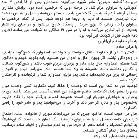
می‌رسد.”فاطمه حیدری” مادر شهید می‌گوید: احمدعلی پس از گذراندن ۳ ماه
آموزشی به سراوان اعزام شد، در مرحله اولی که مرخصی آمده بود، برایش مقداری
وسایل فراهم کردم که به من گفت: من راضی نیستم این‌همه وسایل را به من بدهید
افراد نیازمندی هستند که باید به آن‌ها هم توجه شود. پس از اتمام مرخصی به
سراوان رفت، زمانی که برای خرید از پاسگاه خارج می‌شود و در میان راه اشرار
به‌طرف او تیراندازی می‌کنند و او را در سن ۱۹ سالگی به شهادت می‌رسانند.
آخرین
نامه شهید قبل از شهادت این‌گونه بود:
به نام خداوند جان‌آفرین
با عرض سلام
سلامتی شما را از خداوند متعال خواسته و خواهانم، امیدوارم که هیچ‌گونه ناراحتی
در وجودتان نباشد، اگر جویای حال و احوال من هستید باید بگویم خوبم و دعاگوی
شما هستم. امیدوارم حال پدر، مادر و برادران عزیزم خوب باشد و هیچ‌گونه کسالت
و نگرانی نداشته باشد. همیشه به یاد شما هستم، مادر مهربانم امیدوارم قدردان
زحماتی که برای من کشیده‌اید باشم. پدر عزیزم امیدوارم شما را نرنجانده و ناراحتتان
نکرده باشم.
توصیه من به شما این است که وحدت را حفظ کنید، نگذارید کسی وحدت میان
مردم را برهم بزند. اگر متحد باشیم هیچ‌گاه این انقلاب آسیب نمی‌بیند. تأکید من به
برادران و خواهران دینی‌ام این است: همیشه احترام بزرگ‌تر خود را نگاه دارید،
به‌خصوص پدر و مادر، اگر خیر دنیا و آخرت را می‌خواهید پدر و مادر خود را راضی
نگه‌دارید.
حال من خوب است؛ اما تنها چیزی که مرا می‌رنجاند دوری از خانواده است. احتمال
دارد برای ادامه تحصیل ما را به سراوان بفرستند. یک اتفاق خوب است که ان‌شاءالله
به توانم تحصیلم را ادامه دهم. از طرف من به تمام دوستان و اقوام سلام برسانید،
مشتاق دیدار تمام آشنایان هستم.
و سلام «احمدعلی قادر راد»