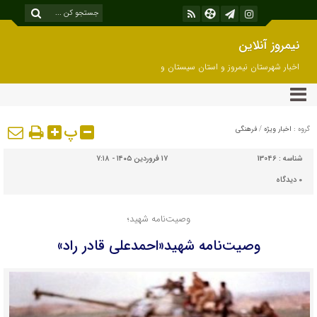
نیمروز آنلاین
اخبار شهرستان نیمروز و استان سیستان و
بلوچستان
پ
گروه :
اخبار ویژه
/
فرهنگی
شناسه :
13046
۱۷ فروردین ۱۴۰۵ - ۷:۱۸
۰
دیدگاه
وصیت‌نامه شهید؛
وصیت‌نامه شهید«احمدعلی قادر راد»